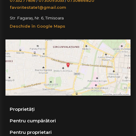
0735277856
/
0730093055
/
0730866820
favoritestate1@gmail.com
Str. Fagaraș, Nr. 6, Timisoara
Deschide în Google Maps
Proprietăți
Pentru cumpărători
Pentru proprietari