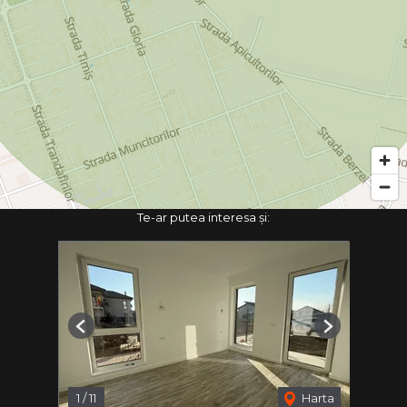
Te-ar putea interesa și:
Previous
Next
1
/
11
Harta