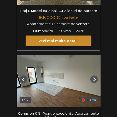
Etaj 1. Model cu 2 bai. Cu 2 locuri de parcare
168,000 €
TVA inclus
Apartament cu 3 camere de vânzare
Dumbravita
79.5 mp
2026
Vezi mai multe detalii
Previous
Next
1
/
12
Harta
Comision 0%. Pozitie excelenta. Apartamente