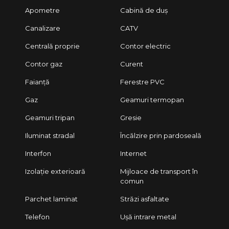
Apometre
Cabină de duș
Canalizare
CATV
Centrală proprie
Contor electric
Contor gaz
Curent
Faianță
Ferestre PVC
Gaz
Geamuri termopan
Geamuri tripan
Gresie
Iluminat stradal
Încălzire prin pardoseală
Interfon
Internet
Izolație exterioară
Mijloace de transport în
comun
Parchet laminat
Străzi asfaltate
Telefon
Ușă intrare metal