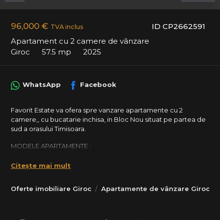
96,000 €
ID CP2662591
TVA inclus
Apartament cu 2 camere de vânzare
Giroc
57.5 mp
2025
WhatsApp
Facebook
Favorit Estate va ofera spre vanzare apartamente cu 2
camere,, cu bucatarie inchisa, in Bloc Nou situat pe partea de
sud a orasului Timisoara.
MODELE APARTAMENTE :
Apartamente cu 2 camere :
Citește mai mult
- 57.5 mp utili + balcon, , disponibil la Etaj 2 , Pret: 96.000Euro
Oferte imobiliare Giroc
Apartamente de vânzare Giroc
TVA inclus ;
- 51,3 mp utili disponibil la Etaj 2 - VANDUT ;