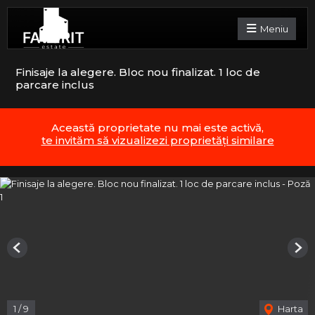
Meniu
Finisaje la alegere. Bloc nou finalizat. 1 loc de
parcare inclus
Această proprietate nu mai este activă,
te invităm să vizualizezi proprietăți similare
Previous
Nex
1
/
9
Harta