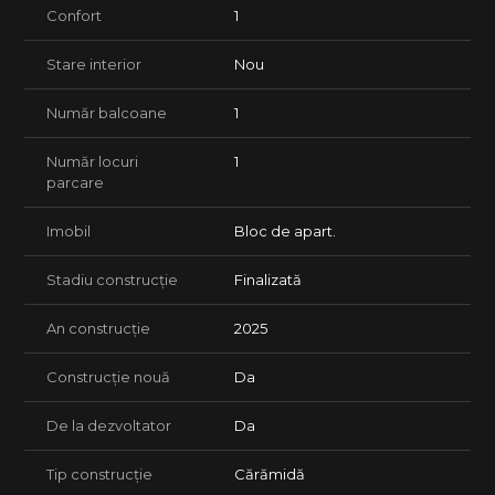
Confort
1
Stare interior
Nou
Număr balcoane
1
Număr locuri
1
parcare
Imobil
Bloc de apart.
Stadiu construcție
Finalizată
An construcție
2025
Construcție nouă
Da
De la dezvoltator
Da
Tip construcție
Cărămidă