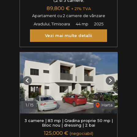
1,2 si 3 camere.
89,800 €
+ 21% TVA
Apartament cu 2 camere de vânzare
Aradului, Timisoara
44 mp
2025
Vezi mai multe detalii
Previous
Next
1
/
15
Harta
3 camere | 83 mp | Gradina proprie 50 mp |
Bloc nou | dressing | 2 bai
125,000 €
(negociabil)