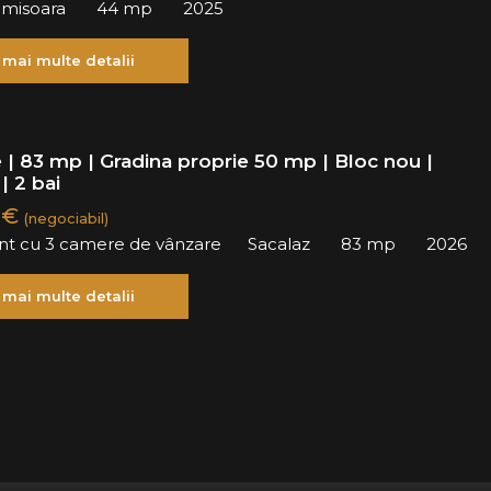
Timisoara
44 mp
2025
 mai multe detalii
 | 83 mp | Gradina proprie 50 mp | Bloc nou |
| 2 bai
 €
(negociabil)
t cu 3 camere de vânzare
Sacalaz
83 mp
2026
 mai multe detalii