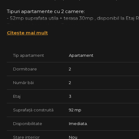
Tipuri apartamente cu 2 camere:
- 52mp suprafata utila + terasa 30mp , disponibil la Etaj R
Tipuri apartamente cu 3 camere:
- 66mp suprafata utila + 2 terase de 11mp, disponibil la Et
Citește mai mult
- 75mp suprafata utila + terasa, disponibil la Etaj 1 si 2, p
*Preturile afisate sunt pentru varianta finisata la cheie si
Tip apartament
Apartament
Termen predare imediata.
Dormitoare
2
Număr băi
2
Etaj
3
Suprafață construită
92 mp
Disponibilitate
Imediata.
Stare interior
Nou