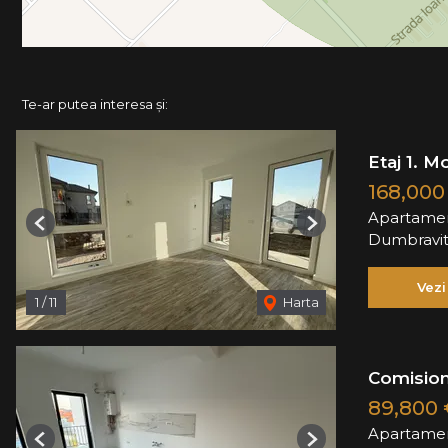
Te-ar putea interesa și:
Etaj 1. M
168,00
Apartamen
Previous
Next
Dumbravi
Vezi
1
/
11
Harta
Comision
89,800
Apartamen
Previous
Next