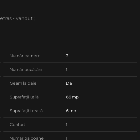
etras - vandut ;
aj Retras, Pret 112.000Euro ;
ret 127.000Euro ;
 au TVA 21% inclus.
Număr camere
3
Număr bucătării
1
Geam la baie
Da
Suprafață utilă
66 mp
Suprafață terasă
6 mp
Confort
1
Număr balcoane
1