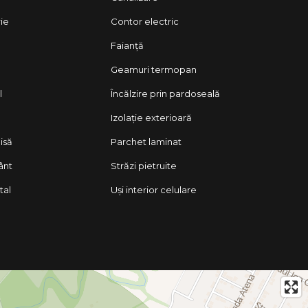
rie
Contor electric
Faianță
Geamuri termopan
l
Încălzire prin pardoseală
Izolație exterioară
isă
Parchet laminat
ânt
Străzi pietruite
tal
Uși interior celulare