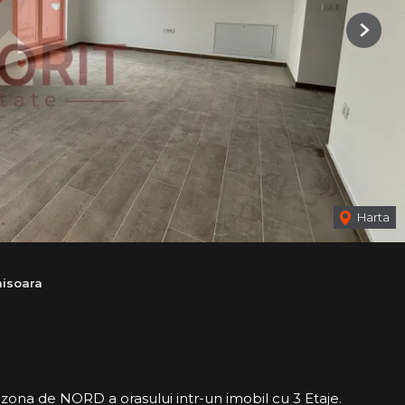
Next
Harta
isoara
ona de NORD a orasului intr-un imobil cu 3 Etaje.