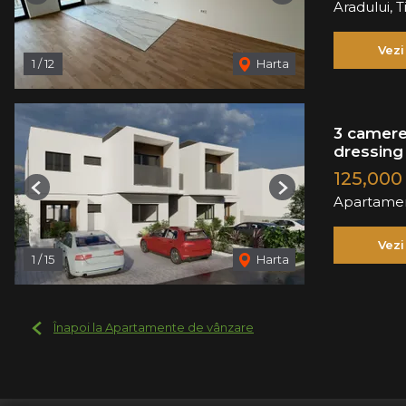
Aradului, 
Vezi
1
/
12
Harta
3 camere
dressing 
125,000
Previous
Next
Apartamen
Vezi
1
/
15
Harta
Înapoi la Apartamente de vânzare