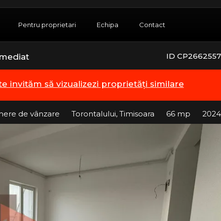
Pentru proprietari
Echipa
Contact
ID CP2662557
 imediat
te invităm să vizualizezi proprietăți similare
mere de vânzare
Torontalului, Timisoara
66 mp
2024