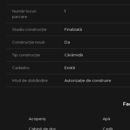
Număr locuri
1
parcare
Stadiu construcție
Finalizată
Construcție nouă
Da
Tip construcție
Cărămidă
Cadastru
Există
Mod de dobândire
Autorizație de construire
Fac
Acoperiș
Apă
Cabină de duș
Cadă