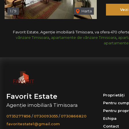
Vezi
1
/
9
Harta
Favorit Estate, Agenție imobiliară Timisoara, va ofera 470 oferte
vânzare Timisoara
,
apartamente de vânzare Timisoara
,
apart
apartamente 
Favorit Estate
Proprietăți
Pentru cump
Agenție imobiliară Timisoara
Pentru propr
0735277856
/
0730093055
/
0730866820
Echipa
favoritestate1@gmail.com
Contact