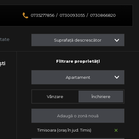
0735277856
/
0730093055
/
0730866820
tate
Suprafață descrescător
Filtrare proprietăți
ti
Apartament
Vânzare
Închiriere
Timisoara (oraș în jud. Timis)