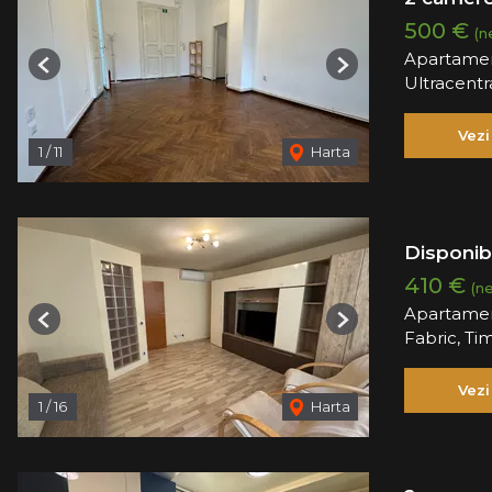
500 €
(n
Apartamen
Previous
Next
Ultracentr
Vezi
1
/
11
Harta
Disponibi
410 €
(n
Apartamen
Previous
Next
Fabric, Ti
Vezi
1
/
16
Harta