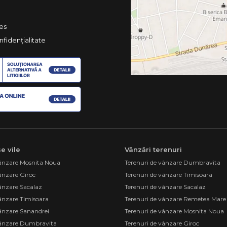
ies
nfidențialitate
e vile
Vânzări terenuri
vânzare Mosnita Noua
Terenuri de vânzare Dumbravita
vânzare Giroc
Terenuri de vânzare Timisoara
vânzare Sacalaz
Terenuri de vânzare Sacalaz
vânzare Timisoara
Terenuri de vânzare Remetea Mare
vânzare Sanandrei
Terenuri de vânzare Mosnita Noua
 vânzare Dumbravita
Terenuri de vânzare Giroc