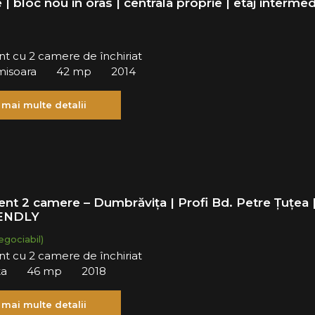
| bloc nou in oras | centrala proprie | etaj intermed
t cu 2 camere de închiriat
imisoara
42 mp
2014
 mai multe detalii
nt 2 camere – Dumbrăvița | Profi Bd. Petre Țuțea 
ENDLY
egociabil)
t cu 2 camere de închiriat
ta
46 mp
2018
 mai multe detalii