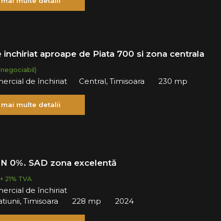
 mai multe detalii
 inchiriat aproape de Piata 700 si zona centrala
(negociabil)
ercial de închiriat
Central, Timisoara
230 mp
 mai multe detalii
N 0%. SAD zona excelentă
+ 21% TVA
ercial de închiriat
tiunii, Timisoara
228 mp
2024