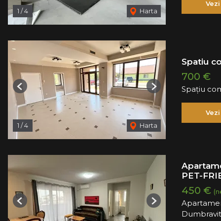
Vezi
1
/
4
Harta
Spatiu c
700 €
Spațiu com
Previous
Next
Vezi
1
/
4
Harta
Apartame
PET-FRI
450 €
(n
Apartamen
Previous
Next
Dumbravi