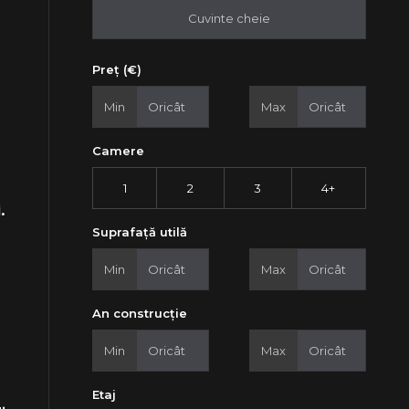
Preț (€)
Min
Max
Camere
1
2
3
4+
.
Suprafață utilă
Min
Max
An construcție
Min
Max
Etaj