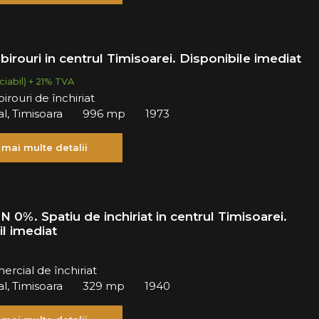
 birouri in centrul Timisoarei. Disponibile imediat
iabil) + 21% TVA
irouri de închiriat
al, Timisoara
996 mp
1973
 mai multe detalii
0%. Spatiu de inchiriat in centrul Timisoarei.
l imediat
ercial de închiriat
al, Timisoara
329 mp
1940