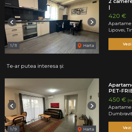
2 camere 
|
420 €
Apartamen
Previous
Next
Lipovei, T
Vezi
1
/
11
Harta
Te-ar putea interesa și:
Apartame
PET-FRI
450 €
(n
Apartamen
Previous
Next
Dumbravi
Vezi
1
/
9
Harta