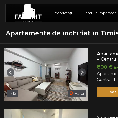
Proprietăți
Pentru cumpărători
Apartamente de închiriat în Timi
Apartame
– Centru
800 €
(n
Apartamen
Previous
Next
Central, T
Vezi
1
/
15
Harta
2 camere 