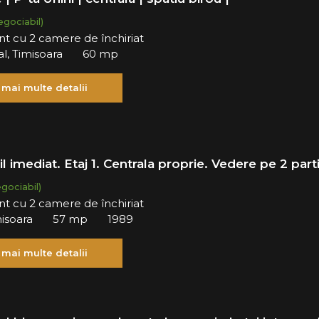
egociabil)
t cu 2 camere de închiriat
al, Timisoara
60 mp
 mai multe detalii
l imediat. Etaj 1. Centrala proprie. Vedere pe 2 parti
egociabil)
t cu 2 camere de închiriat
misoara
57 mp
1989
 mai multe detalii