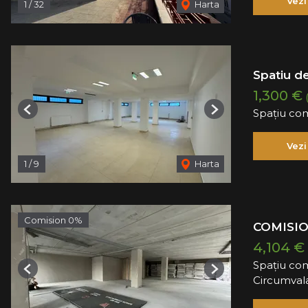
Vezi
1
/
32
Harta
Spatiu de
1,300 €
Spațiu com
Previous
Next
Vezi
1
/
9
Harta
Comision 0%
COMISIO
4,104 €
Spațiu com
Previous
Next
Circumvala