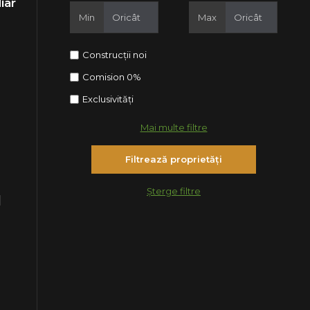
iar
Min
Max
Construcții noi
Comision 0%
Exclusivități
Mai multe filtre
Șterge filtre
|