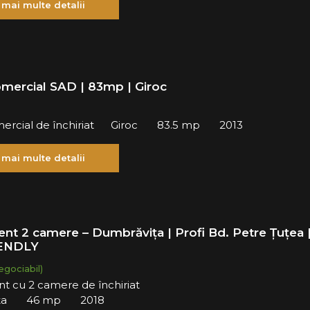
 mai multe detalii
omercial SAD | 83mp | Giroc
ercial de închiriat
Giroc
83.5 mp
2013
 mai multe detalii
nt 2 camere – Dumbrăvița | Profi Bd. Petre Țuțea 
ENDLY
egociabil)
t cu 2 camere de închiriat
ta
46 mp
2018