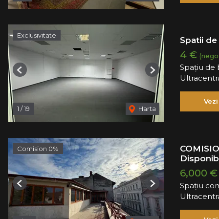
Exclusivitate
Spatii de
4 €
(negoc
Spațiu de b
Previous
Next
Ultracentr
Vezi
1
/
19
Harta
COMISION 
Comision 0%
Disponibi
6,000 €
Spațiu com
Previous
Next
Ultracentr