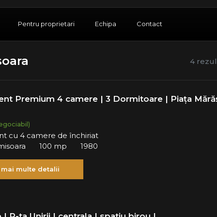
Pentru proprietari
Echipa
Contact
soara
4 rezul
nt Premium 4 camere | 3 Dormitoare | Piața Mărăș
egociabil)
t cu 4 camere de închiriat
imisoara
100 mp
1980
 mai multe detalii
| P-ta Unirii | centrala | spatiu birou |