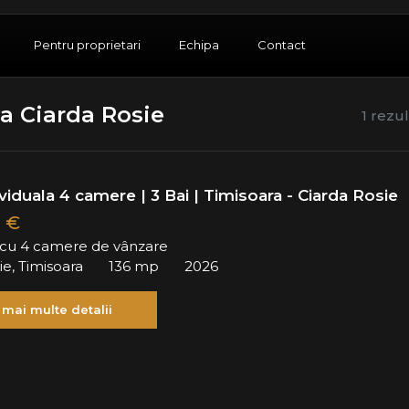
Pentru proprietari
Echipa
Contact
a Ciarda Rosie
1 rezu
viduala 4 camere | 3 Bai | Timisoara - Ciarda Rosie
 €
ă cu 4 camere de vânzare
ie, Timisoara
136 mp
2026
 mai multe detalii