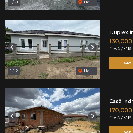
1
/
21
Harta
Duplex in
130,00
Casă / Vil
Previous
Next
Vezi
1
/
12
Harta
Casă indi
170,00
Casă / Vil
Previous
Next
Vezi