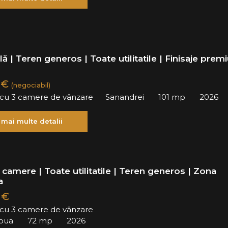
lă | Teren generos | Toate utilitatile | Finisaje pre
 €
(negociabil)
ă cu 3 camere de vânzare
Sanandrei
101 mp
2026
 mai multe detalii
camere | Toate utilitatile | Teren generos | Zona
a
 €
ă cu 3 camere de vânzare
oua
72 mp
2026