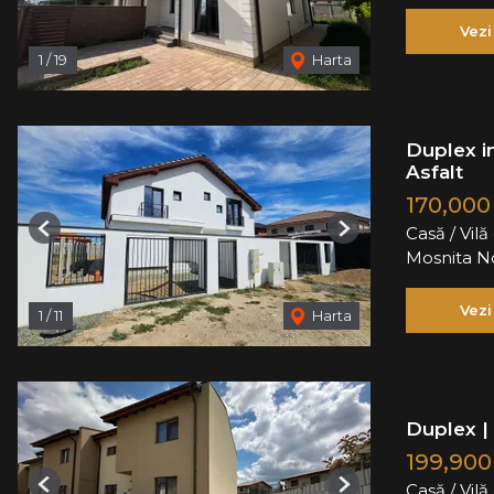
Vezi
1
/
19
Harta
Duplex in
Asfalt
170,00
Casă / Vil
Previous
Next
Mosnita N
Vezi
1
/
11
Harta
Duplex | P
199,90
Casă / Vil
Previous
Next