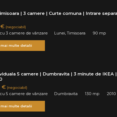
imisoara | 3 camere | Curte comuna | Intrare separ
 €
(negociabil)
ă cu 3 camere de vânzare
Lunei, Timisoara
90 mp
 mai multe detalii
ividuala 5 camere | Dumbravita | 3 minute de IKEA |
0
0 €
(negociabil)
ă cu 5 camere de vânzare
Dumbravita
130 mp
2010
 mai multe detalii