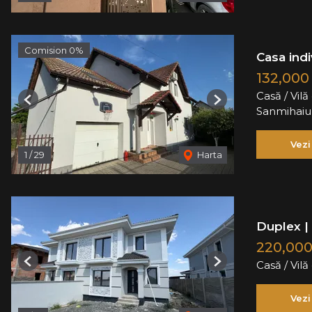
Comision 0%
Casa indi
132,000
Casă / Vil
Previous
Next
Sanmihai
Vezi
1
/
29
Harta
Duplex | 
220,00
Casă / Vil
Previous
Next
Vezi