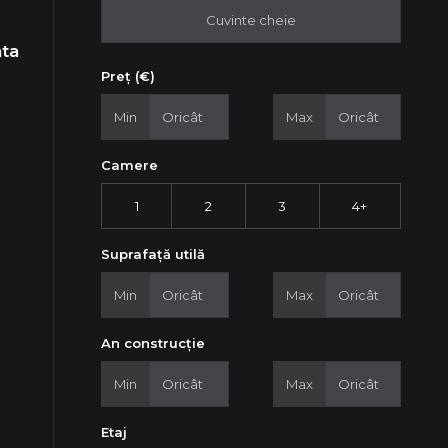
ata
Preț (€)
Min
Max
Camere
1
2
3
4+
Suprafață utilă
Min
Max
An construcție
Min
Max
Etaj