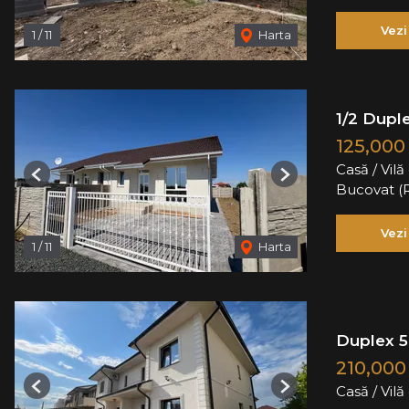
Vezi
1
/
11
Harta
1/2 Dupl
125,000
Casă / Vil
Previous
Next
Bucovat (
Vezi
1
/
11
Harta
Duplex 5
210,000
Casă / Vil
Previous
Next