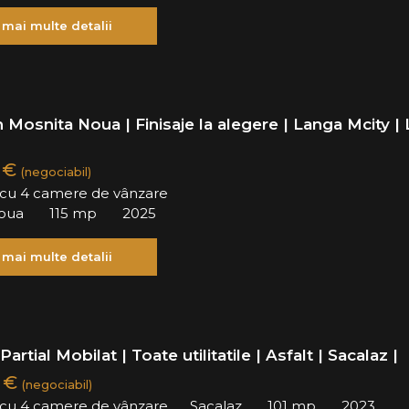
 mai multe detalii
 Mosnita Noua | Finisaje la alegere | Langa Mcity | 
0 €
(negociabil)
ă cu 4 camere de vânzare
oua
115 mp
2025
 mai multe detalii
artial Mobilat | Toate utilitatile | Asfalt | Sacalaz |
0 €
(negociabil)
ă cu 4 camere de vânzare
Sacalaz
101 mp
2023