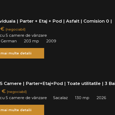
viduala | Parter + Etaj + Pod | Asfalt | Comision 0 |
 €
(negociabil)
ă cu 5 camere de vânzare
u German
203 mp
2009
 mai multe detalii
5 Camere | Parter+Etaj+Pod | Toate utilitatile | 3 Bai
0 €
(negociabil)
ă cu 5 camere de vânzare
Sacalaz
130 mp
2026
 mai multe detalii