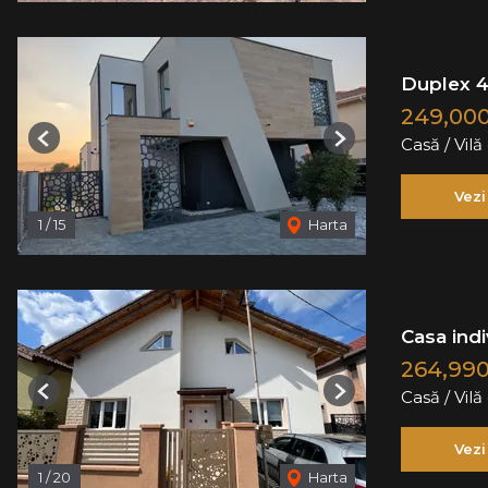
Duplex 4
249,00
Casă / Vil
Previous
Next
Vezi
1
/
15
Harta
Casa ind
264,99
Casă / Vil
Previous
Next
Vezi
1
/
20
Harta