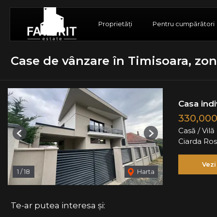
Proprietăți
Pentru cumpărători
Case de vânzare în Timisoara, zon
Casa indi
330,000
Casă / Vil
Previous
Next
Ciarda Ros
Vezi
1
/
18
Harta
Te-ar putea interesa și: