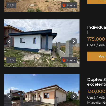
1
/
8
Harta
Individua
|
175,000
Previous
Next
Casă / Vil
Vezi
1
/
6
Harta
Duplex 3 
excelent
130,000
Casă / Vil
Previous
Next
Mosnita N