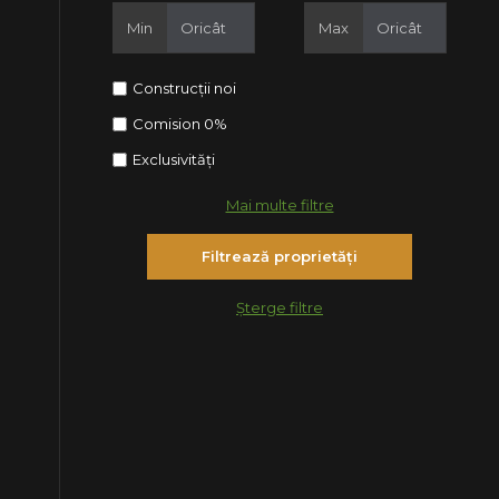
Min
Max
Construcții noi
Comision 0%
Exclusivități
Mai multe filtre
Șterge filtre