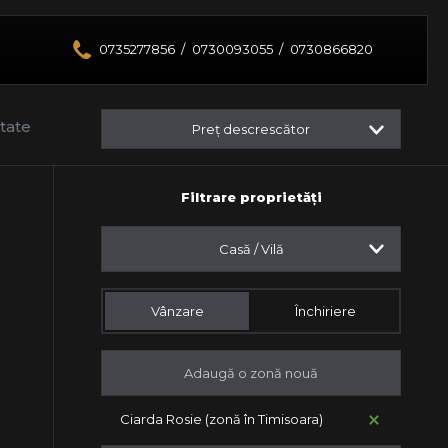
0735277856
/
0730093055
/
0730866820
ltate
Preț descrescător
Filtrare proprietăți
Casă / Vilă
Vânzare
Închiriere
Ciarda Rosie (zonă în Timisoara)