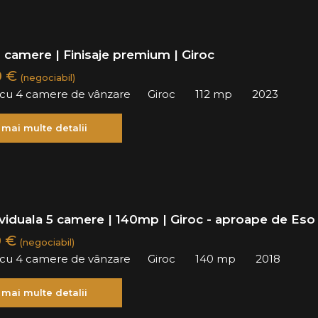
 camere | Finisaje premium | Giroc
0 €
(negociabil)
ă cu 4 camere de vânzare
Giroc
112 mp
2023
 mai multe detalii
ividuala 5 camere | 140mp | Giroc - aproape de Eso
0 €
(negociabil)
ă cu 4 camere de vânzare
Giroc
140 mp
2018
 mai multe detalii