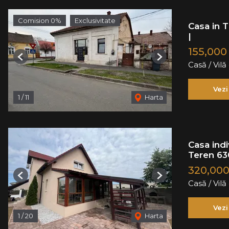
Comision 0%
Exclusivitate
Casa in T
|
155,000
Previous
Next
Casă / Vil
Vezi
1
/
11
Harta
Casa ind
Teren 63
320,00
Previous
Next
Casă / Vil
Vezi
1
/
20
Harta