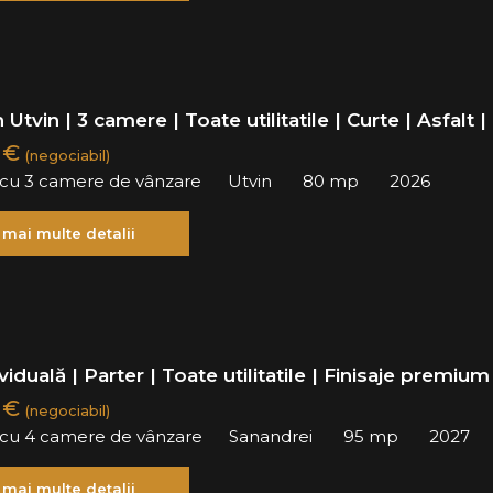
 Utvin | 3 camere | Toate utilitatile | Curte | Asfalt |
0 €
(negociabil)
ă cu 3 camere de vânzare
Utvin
80 mp
2026
 mai multe detalii
viduală | Parter | Toate utilitatile | Finisaje premium 
0 €
(negociabil)
ă cu 4 camere de vânzare
Sanandrei
95 mp
2027
 mai multe detalii