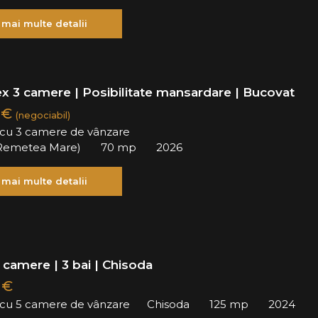
 mai multe detalii
ex 3 camere | Posibilitate mansardare | Bucovat
 €
(negociabil)
ă cu 3 camere de vânzare
Remetea Mare)
70 mp
2026
 mai multe detalii
 camere | 3 bai | Chisoda
 €
ă cu 5 camere de vânzare
Chisoda
125 mp
2024