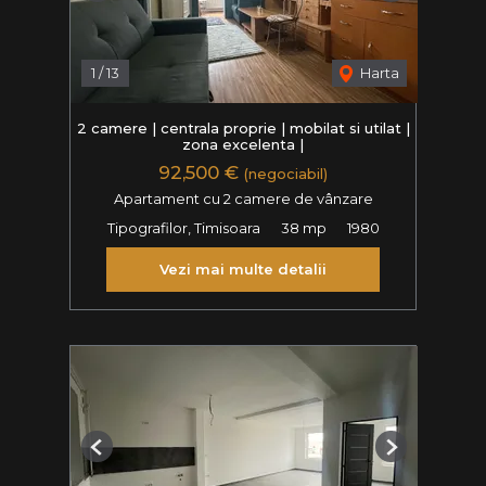
1
/
13
Harta
2 camere | centrala proprie | mobilat si utilat |
zona excelenta |
92,500 €
(negociabil)
Apartament cu 2 camere de vânzare
Tipografilor, Timisoara
38 mp
1980
Vezi mai multe detalii
Previous
Next