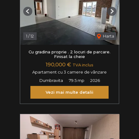
Previous
Next
1
/
12
Harta
Cu gradina proprie . 2 locuri de parcare.
Finisat la cheie
190,000 €
TVA inclus
Apartament cu 3 camere de vânzare
Dumbravita
79.5 mp
2026
Vezi mai multe detalii