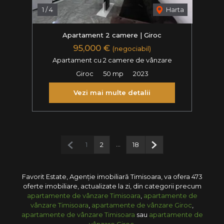
1
/
4
Harta
Apartament 2 camere | Giroc
95,000 €
(negociabil)
Apartament cu 2 camere de vânzare
Giroc
50 mp
2023
Vezi mai multe detalii
Pagina anterioară
...
Pagina următoare
1
2
18
Favorit Estate, Agenție imobiliară Timisoara, va ofera 473
oferte imobiliare, actualizate la zi, din categorii precum
apartamente de vânzare Timisoara
,
apartamente de
vânzare Timisoara
,
apartamente de vânzare Giroc
,
apartamente de vânzare Timisoara
sau
apartamente de
vânzare Giroc
.