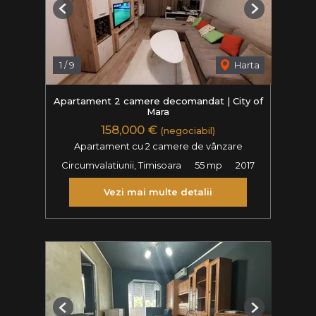
Previous
Next
1
/
9
Harta
Apartament 2 camere decomandat | City of
Mara
158,000 €
(negociabil)
Apartament cu 2 camere de vânzare
Circumvalatiunii, Timisoara
55 mp
2017
Vezi mai multe detalii
Previous
Next