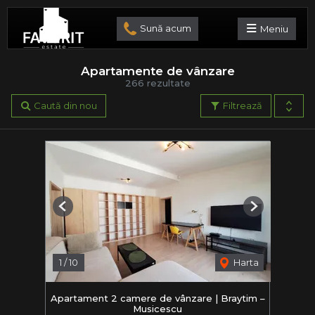
Sună acum
Meniu
Apartamente de vânzare
266 rezultate
Caută din nou
Filtrează
Previous
Next
1
/
10
Harta
Apartament 2 camere de vânzare | Braytim –
Musicescu