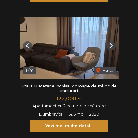
Previous
Next
1
/
8
Harta
Etaj 1. Bucatarie inchisa. Aproape de mijloc de
transport
122,000 €
Apartament cu 2 camere de vânzare
Dumbravita
52.5 mp
2020
Vezi mai multe detalii