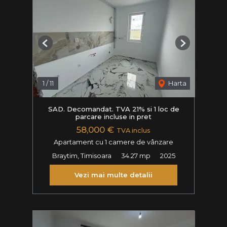
Previous
Next
1
/
11
Harta
SAD. Decomandat. TVA 21% si 1 loc de
parcare incluse in pret
58,000 €
TVA inclus
Apartament cu 1 camere de vânzare
Braytim, Timisoara
34.27 mp
2025
Vezi mai multe detalii