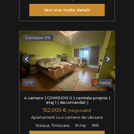
Vezi mai multe detalii
Comision 0%
Previous
Next
1
/
17
Harta
4 camere | COMISION 0 | centrala proprie |
etaj 1 | decomandat |
152,000 €
(negociabil)
Apartament cu 4 camere de vânzare
Steaua, Timisoara
91 mp
1991