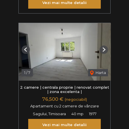
Vezi mai multe detalii
Previous
Next
1
/
7
Harta
2 camere | centrala proprie | renovat complet
| zona excelenta |
76,500 €
(negociabil)
Apartament cu 2 camere de vânzare
Sagului, Timisoara
40 mp
1977
Vezi mai multe detalii