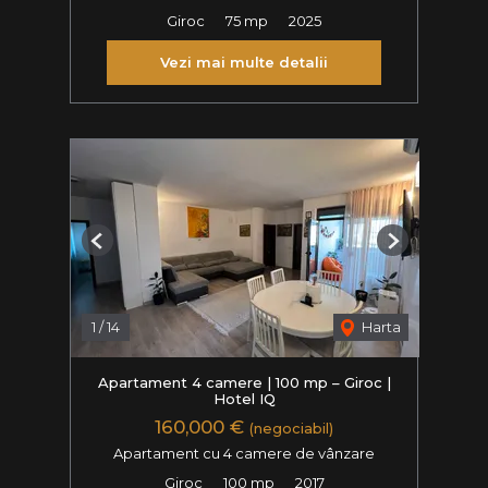
Giroc
75 mp
2025
Vezi mai multe detalii
Previous
Next
1
/
14
Harta
Apartament 4 camere | 100 mp – Giroc |
Hotel IQ
160,000 €
(negociabil)
Apartament cu 4 camere de vânzare
Giroc
100 mp
2017