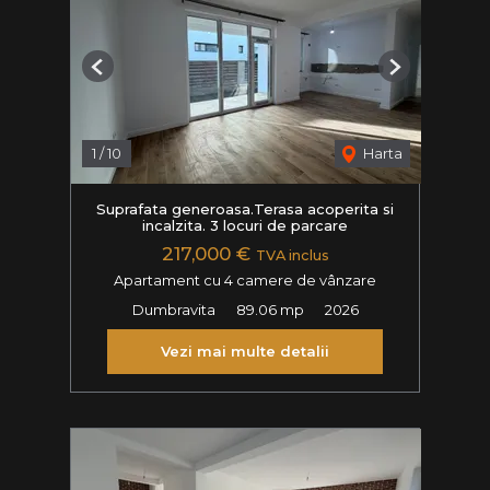
Previous
Next
1
/
10
Harta
Suprafata generoasa.Terasa acoperita si
incalzita. 3 locuri de parcare
217,000 €
TVA inclus
Apartament cu 4 camere de vânzare
Dumbravita
89.06 mp
2026
Vezi mai multe detalii