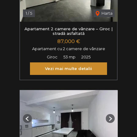
1
/
5
Harta
Apartament 2 camere de vânzare – Giroc |
stradă asfaltată
87,000 €
Apartament cu 2 camere de vânzare
Giroc
53 mp
2025
Vezi mai multe detalii
Previous
Next