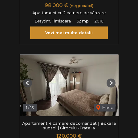
98,000 €
(negociabil)
Apartament cu 2 camere de vânzare
Braytim, Timisoara
52 mp
2016
Vezi mai multe detalii
Previous
Next
1
/
13
Harta
Apartament 4 camere decomandat | Boxa la
subsol | Girocului-Fratelia
120,000 €