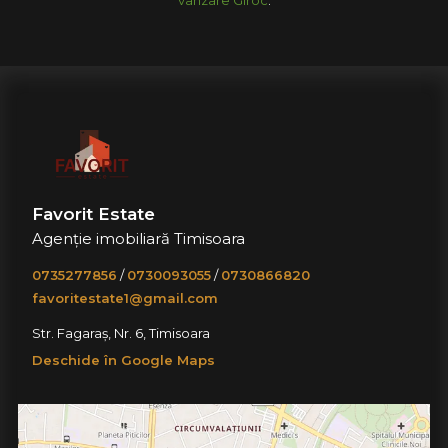
Favorit Estate
Agenție imobiliară Timisoara
0735277856
/
0730093055
/
0730866820
favoritestate1@gmail.com
Str. Fagaraș, Nr. 6, Timisoara
Deschide în Google Maps