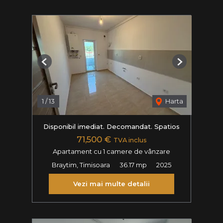
Previous
Next
1
/
13
Harta
Disponibil imediat. Decomandat. Spatios
71,500 €
TVA inclus
Apartament cu 1 camere de vânzare
Braytim, Timisoara
36.17 mp
2025
Vezi mai multe detalii