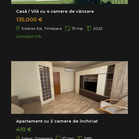
Casă / Vilă cu 4 camere de vânzare
135,000 €
Exterior Est, Timisoara
111 mp
2023
Comision 0%
Apartament cu 2 camere de închiriat
410 €
Fabric, Timisoara
57 mp
1989