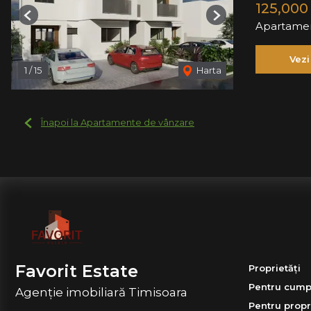
125,000
Previous
Next
Apartamen
Vezi
1
/
15
Harta
Înapoi la Apartamente de vânzare
Favorit Estate
Proprietăți
Pentru cump
Agenție imobiliară Timisoara
Pentru propr