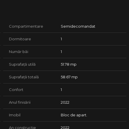
cu preturi incepand de la 101.028 Euro (TVA 9% inclus in
etras cu terase mari sunt vandute.
Compartimentare
Semidecomandat
Dormitoare
1
Număr băi
1
ructura de rezistenta pe cadre de beton armat;
Suprafață utilă
51.78 mp
anotimpuri;
Suprafață totală
58.67 mp
e si culori a dezvoltatorului;
Confort
1
Anul finisării
2022
Imobil
Bloc de apart.
An construcție
2022