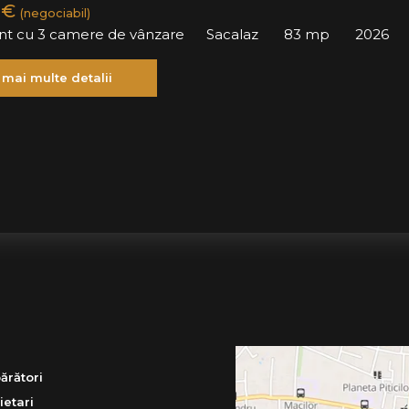
 €
(negociabil)
t cu 3 camere de vânzare
Sacalaz
83 mp
2026
 mai multe detalii
ărători
ietari