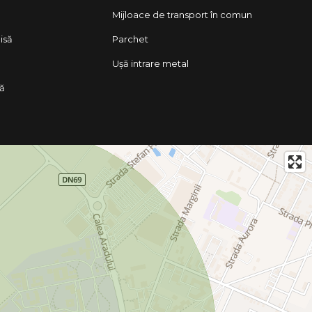
Mijloace de transport în comun
isă
Parchet
Ușă intrare metal
lă