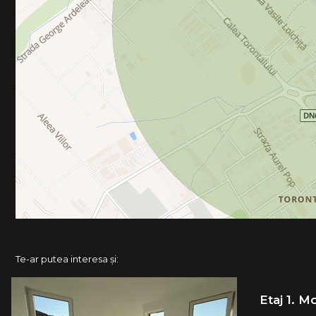
Te-ar putea interesa și:
Etaj 1. M