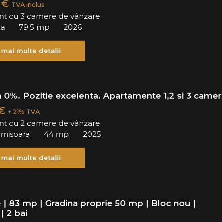
0 €
TVA inclus
t cu 3 camere de vânzare
ta
79.5 mp
2026
 mai multe detalii
 0%. Pozitie excelenta. Apartamente 1,2 si 3 camer
 €
+ 21% TVA
t cu 2 camere de vânzare
Timisoara
44 mp
2025
 mai multe detalii
 | 83 mp | Gradina proprie 50 mp | Bloc nou |
| 2 bai