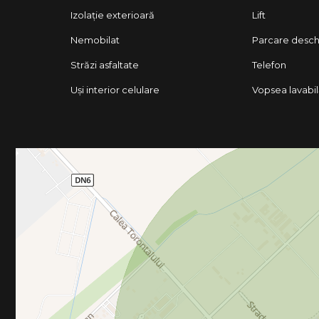
Izolație exterioară
Lift
Nemobilat
Parcare desch
Străzi asfaltate
Telefon
Uși interior celulare
Vopsea lavabi