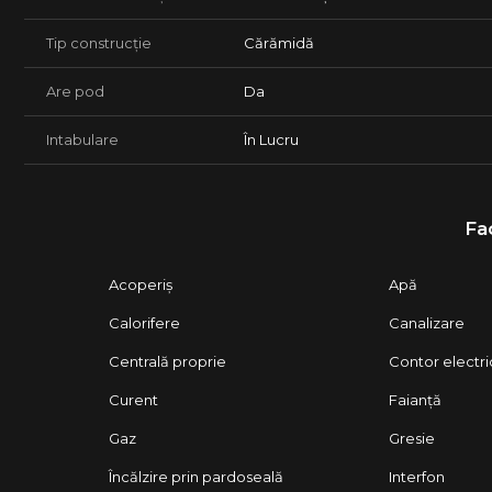
Tip construcție
Cărămidă
Are pod
Da
Intabulare
În Lucru
Fac
Acoperiș
Apă
Calorifere
Canalizare
Centrală proprie
Contor electri
Curent
Faianță
Gaz
Gresie
Încălzire prin pardoseală
Interfon