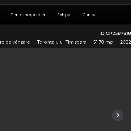
Pentru proprietari
Echipa
Contact
ID CP2587818
re de vânzare
Torontalului, Timisoara
51.78 mp
2022
Next