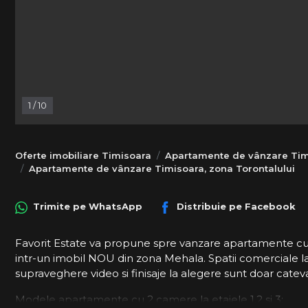
1
/
10
Oferte imobiliare Timisoara
Apartamente de vânzare Tim
Apartamente de vânzare Timisoara, zona Torontalului
Trimite pe
WhatsApp
Distribuie pe
Facebook
Favorit Estate va propune spre vanzare apartamente c
intr-un imobil NOU din zona Mehala. Spatii comerciale la
supraveghere video si finisaje la alegere sunt doar cateva
Modele apartamente cu 2 camere la etajele 1,2 si 3: