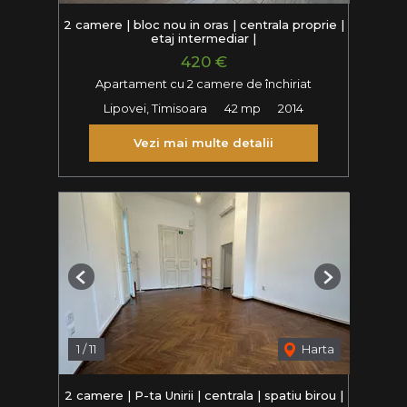
2 camere | bloc nou in oras | centrala proprie |
etaj intermediar |
420 €
Apartament cu 2 camere de închiriat
Lipovei, Timisoara
42 mp
2014
Vezi mai multe detalii
Previous
Next
1
/
11
Harta
2 camere | P-ta Unirii | centrala | spatiu birou |