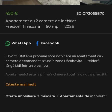
450 €
ID CP3055870
Apartament cu 2 camere de închiriat
Freidorf, Timisoara
50 mp
2026
WhatsApp
Facebook
Favorit Estate vă propune spre închiriere un apartament cu 2
camere decomandat, situat în zona Dâmbovița – Freidorf,
lângă Lidl, într-un bloc nou.
Apartamentul este la prima închiriere, totul fiind nou și pregătit
pentru viitorul chiriaș.
Etaj: 1 din 3
Citește mai mult
Bloc cu lift
Suprafață utilă: 50 mp
Oferte imobiliare Timisoara
Apartamente de închiriat Ti
Terasă: 4 mp
Compartimentare:
Living