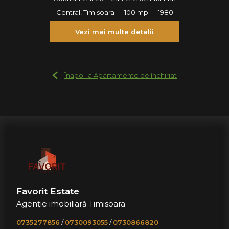
Central, Timisoara
100 mp
1980
Vezi mai multe detalii
Înapoi la Apartamente de închiriat
Favorit Estate
Agenție imobiliară Timisoara
0735277856
/
0730093055
/
0730866820