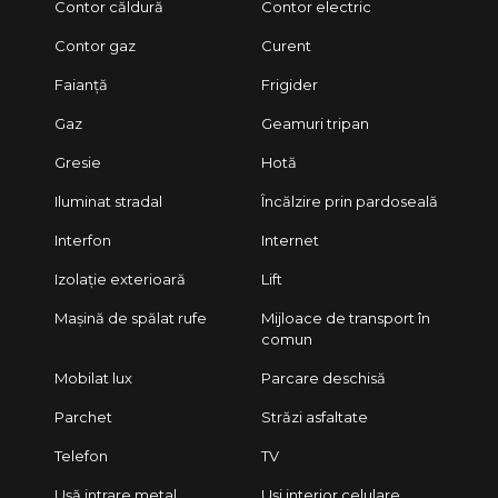
Contor căldură
Contor electric
Contor gaz
Curent
Faianță
Frigider
Gaz
Geamuri tripan
Gresie
Hotă
Iluminat stradal
Încălzire prin pardoseală
Interfon
Internet
Izolație exterioară
Lift
Mașină de spălat rufe
Mijloace de transport în
comun
Mobilat lux
Parcare deschisă
Parchet
Străzi asfaltate
Telefon
TV
Ușă intrare metal
Uși interior celulare