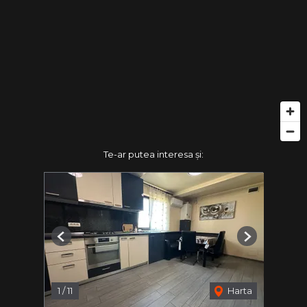
Te-ar putea interesa și:
Previous
Next
1
/
11
Harta