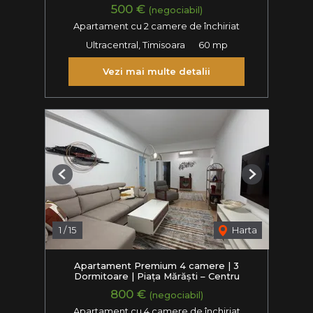
500 €
(negociabil)
Apartament cu 2 camere de închiriat
Ultracentral, Timisoara
60 mp
Vezi mai multe detalii
Previous
Next
1
/
15
Harta
Apartament Premium 4 camere | 3
Dormitoare | Piața Mărăști – Centru
800 €
(negociabil)
Apartament cu 4 camere de închiriat