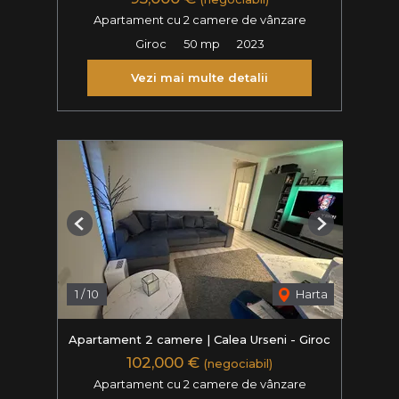
Apartament cu 2 camere de vânzare
Giroc
50 mp
2023
Vezi mai multe detalii
Previous
Next
1
/
10
Harta
Apartament 2 camere | Calea Urseni - Giroc
102,000 €
(negociabil)
Apartament cu 2 camere de vânzare