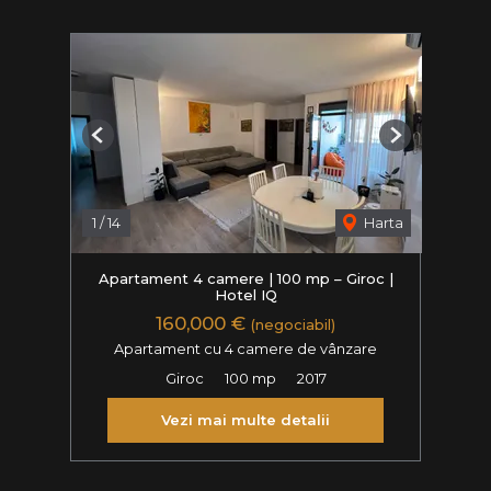
Previous
Next
1
/
14
Harta
Apartament 4 camere | 100 mp – Giroc |
Hotel IQ
160,000 €
(negociabil)
Apartament cu 4 camere de vânzare
Giroc
100 mp
2017
Vezi mai multe detalii