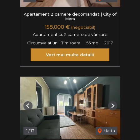
Apartament 2 camere decomandat | City of
Mara
158,000 €
(negociabil)
Apartament cu 2 camere de vânzare
Circumvalatiunii, Timisoara
55 mp
2017
Vezi mai multe detalii
Previous
Next
1
/
13
Harta