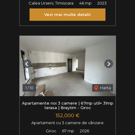
Calea Urseni, Timisoara
46 mp
2023
Vezi mai multe detalii
Previous
Next
1
/
10
Harta
Apartamente noi 3 camere | 67mp util+ 31mp
terasa | Braytim - Giroc
152,000 €
Apartament cu 3 camere de vânzare
Giroc
67 mp
2026