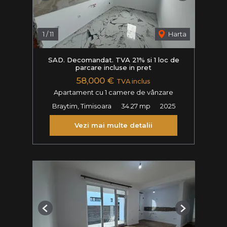
1
/
11
Harta
SAD. Decomandat. TVA 21% si 1 loc de
parcare incluse in pret
58,000 €
TVA inclus
Apartament cu 1 camere de vânzare
Braytim, Timisoara
34.27 mp
2025
Vezi mai multe detalii
Previous
Next