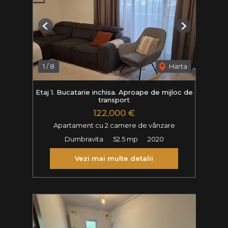
Previous
Next
1
/
8
Harta
Etaj 1. Bucatarie inchisa. Aproape de mijloc de
transport
122,000 €
Apartament cu 2 camere de vânzare
Dumbravita
52.5 mp
2020
Vezi mai multe detalii