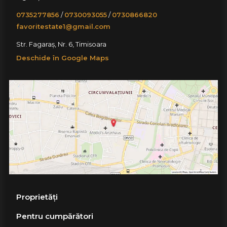
0735277856
/
0730093055
/
0730866820
favoritestate1@gmail.com
Str. Fagaraș, Nr. 6, Timisoara
Deschide în Google Maps
Proprietăți
Pentru cumpărători