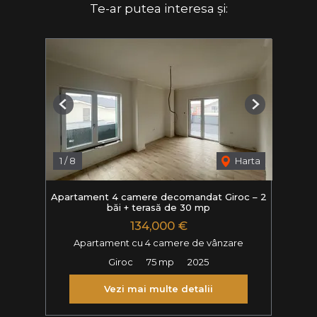
Te-ar putea interesa și:
Previous
Next
1
/
8
Harta
Apartament 4 camere decomandat Giroc – 2
băi + terasă de 30 mp
134,000 €
Apartament cu 4 camere de vânzare
Giroc
75 mp
2025
Vezi mai multe detalii