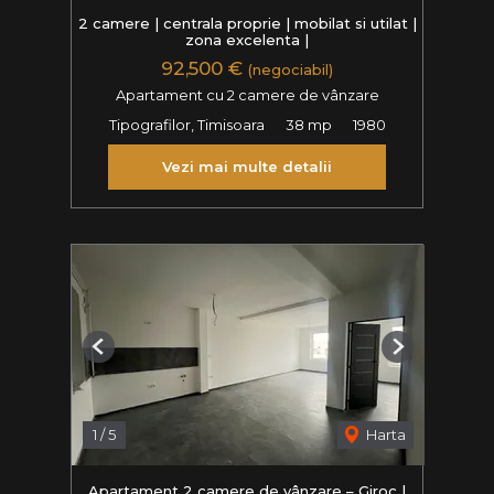
2 camere | centrala proprie | mobilat si utilat |
zona excelenta |
92,500 €
(negociabil)
Apartament cu 2 camere de vânzare
Tipografilor, Timisoara
38 mp
1980
Vezi mai multe detalii
Previous
Next
1
/
5
Harta
Apartament 2 camere de vânzare – Giroc |