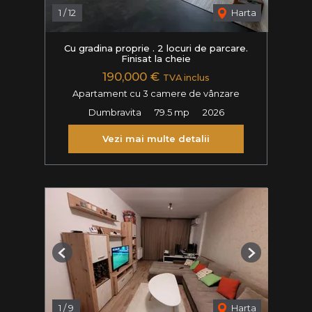
1
/
12
Harta
Cu gradina proprie . 2 locuri de parcare.
Finisat la cheie
190,000 €
TVA inclus
Apartament cu 3 camere de vânzare
Dumbravita
79.5 mp
2026
Vezi mai multe detalii
Previous
Next
1
/
9
Harta