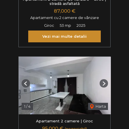
stradă asfaltată
87,000 €
Apartament cu 2 camere de vânzare
Giroc
53 mp
2025
Vezi mai multe detalii
Previous
Next
1
/
4
Harta
Apartament 2 camere | Giroc
95,000 €
(negociabil)