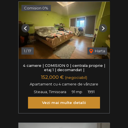
Comision 0%
Previous
Next
1
/
17
Harta
4 camere | COMISION 0 | centrala proprie |
etaj 1 | decomandat |
152,000 €
(negociabil)
Apartament cu 4 camere de vânzare
Steaua, Timisoara
91 mp
1991
Vezi mai multe detalii