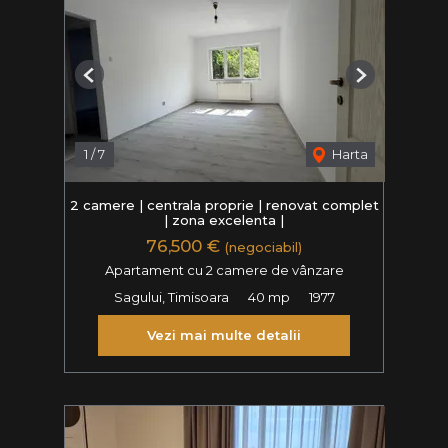
Previous
Next
1
/
7
Harta
2 camere | centrala proprie | renovat complet
| zona excelenta |
76,500 €
(negociabil)
Apartament cu 2 camere de vânzare
Sagului, Timisoara
40 mp
1977
Vezi mai multe detalii