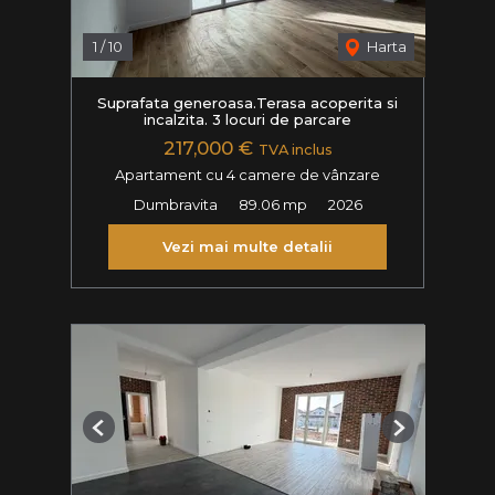
1
/
10
Harta
Suprafata generoasa.Terasa acoperita si
incalzita. 3 locuri de parcare
217,000 €
TVA inclus
Apartament cu 4 camere de vânzare
Dumbravita
89.06 mp
2026
Vezi mai multe detalii
Previous
Next