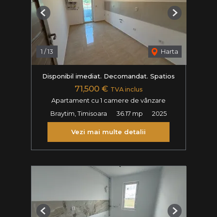
Previous
Next
1
/
13
Harta
Disponibil imediat. Decomandat. Spatios
71,500 €
TVA inclus
Apartament cu 1 camere de vânzare
Braytim, Timisoara
36.17 mp
2025
Vezi mai multe detalii
Previous
Next