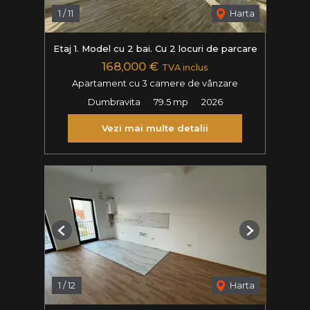
1
/
11
Harta
Etaj 1. Model cu 2 bai. Cu 2 locuri de parcare
168,000 €
TVA inclus
Apartament cu 3 camere de vânzare
Dumbravita
79.5 mp
2026
Vezi mai multe detalii
Previous
Next
1
/
12
Harta