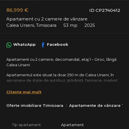
86,999 €
ID CP2740412
Apartament cu 2 camere de vânzare
Calea Urseni, Timisoara
53 mp
2025
WhatsApp
Facebook
Apartament cu 2 camere, decomandat, etaj 1 – Giroc, lângă
Calea Urseni
Apartamentul este situat la doar 250 m de Calea Urseni, în
apropiere de stație de autobuz, grădiniță, farmacie, market,
restaurant și alte servicii.
Citește mai mult
Detalii proprietate:
Oferte imobiliare Timisoara
Apartamente de vânzare Tim
Etaj 1 din 3
Suprafață utilă: 53 mp + balcon
Tip apartament
Apartament
Bloc nou, construcție 2024-2025