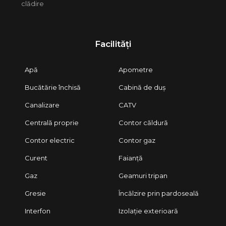
clădire
Facilități
Apă
Apometre
Bucătărie închisă
Cabină de duș
Canalizare
CATV
Centrală proprie
Contor căldură
Contor electric
Contor gaz
Curent
Faianță
Gaz
Geamuri tripan
Gresie
Încălzire prin pardoseală
Interfon
Izolație exterioară