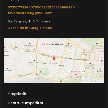
0735277856
/
0730093055
/
0730866820
favoritestate1@gmail.com
Str. Fagaraș, Nr. 6, Timisoara
Deschide în Google Maps
Proprietăți
Pentru cumpărători