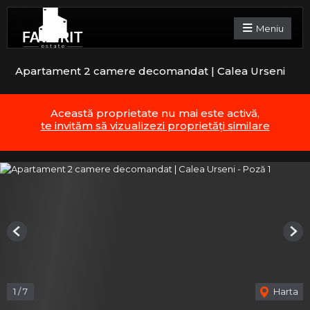
Meniu
Apartament 2 camere decomandat | Calea Urseni
Această proprietate nu mai este activă,
te invităm să vizualizezi proprietăți similare
Previous
Nex
1
/
7
Harta