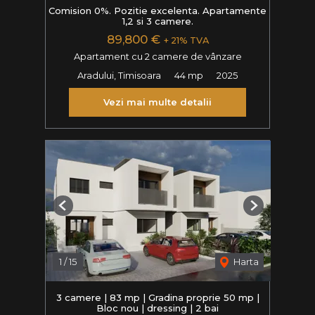
Comision 0%. Pozitie excelenta. Apartamente
1,2 si 3 camere.
89,800 €
+ 21% TVA
Apartament cu 2 camere de vânzare
Aradului, Timisoara
44 mp
2025
Vezi mai multe detalii
Previous
Next
1
/
15
Harta
3 camere | 83 mp | Gradina proprie 50 mp |
Bloc nou | dressing | 2 bai