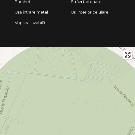
Parchet
Străzi betonate
Ușă intrare metal
Uși interior celulare
Vopsea lavabilă