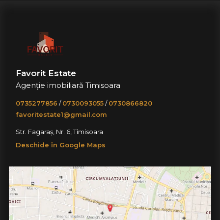
Favorit Estate
Agenție imobiliară Timisoara
0735277856
/
0730093055
/
0730866820
favoritestate1@gmail.com
Str. Fagaraș, Nr. 6, Timisoara
Deschide în Google Maps