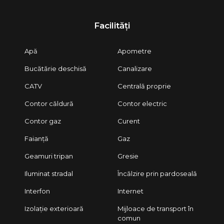
• Boxă de depozitare în pod, acces exclusiv
• 1 loc de parcare suprateran
Facilități
Preț: 87.000 euro
AP 12 – Apartament 1 cameră
• 37 mp utili
Apă
Apometre
• Terasă 5 mp
• Boxă de depozitare în pod, acces exclusiv
Bucătărie deschisă
Canalizare
• 1 loc de parcare suprateran
Preț: 73.500 euro
CATV
Centrală proprie
Contor căldură
Contor electric
Contor gaz
Curent
Faianță
Gaz
Geamuri tripan
Gresie
Iluminat stradal
Încălzire prin pardoseală
Interfon
Internet
Izolație exterioară
Mijloace de transport în
comun