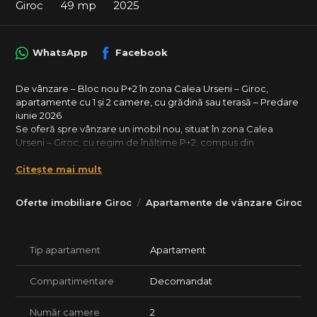
Giroc
49 mp
2025
WhatsApp
Facebook
De vânzare – Bloc nou P+2 în zona Calea Urseni – Giroc,
apartamente cu 1 și 2 camere, cu grădină sau terasă – Predare
iunie 2026
Se oferă spre vânzare un imobil nou, situat în zona Calea
Urseni – Giroc, cu regim de înălțime P+2, compus din
apartamente moderne cu 1 și 2 camere, disponibile atât la
Citește mai mult
parter cu grădină proprie, cât și la etaj cu terasă.
Toate apartamentele includ loc de parcare, iar imobilul este
racordat la toate utilitățile.
Oferte imobiliare Giroc
Apartamente de vânzare Giroc
Termen de predare: iunie 2026.
Varianta disponibilă – Apartamente:
Parter
Tip apartament
Apartament
AP 1 – Vândut
AP 2 – Apartament 2 camere
• 49.4 mp utili
Compartimentare
Decomandat
• 53 mp curte în proprietate exclusivă
• 1 loc de parcare suprateran
Număr camere
2