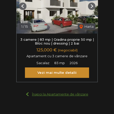
Previous
Next
1
/
15
Harta
3 camere | 83 mp | Gradina proprie 50 mp |
Bloc nou | dressing | 2 bai
125,000 €
(negociabil)
Apartament cu 3 camere de vânzare
Sacalaz
83 mp
2026
Vezi mai multe detalii
Înapoi la Apartamente de vânzare