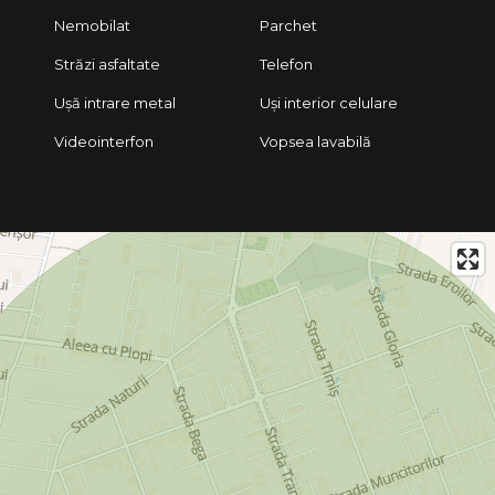
Nemobilat
Parchet
Străzi asfaltate
Telefon
Ușă intrare metal
Uși interior celulare
Videointerfon
Vopsea lavabilă