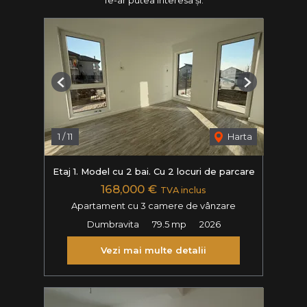
Te-ar putea interesa și:
Previous
Next
1
/
11
Harta
Etaj 1. Model cu 2 bai. Cu 2 locuri de parcare
168,000 €
TVA inclus
Apartament cu 3 camere de vânzare
Dumbravita
79.5 mp
2026
Vezi mai multe detalii