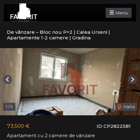
Meniu
De vânzare – Bloc nou P+2 | Calea Urseni |
Apartamente 1-2 camere | Gradina
Previous
Nex
1
/
5
Harta
73,500 €
ID CP2822581
Apartament cu 2 camere de vânzare