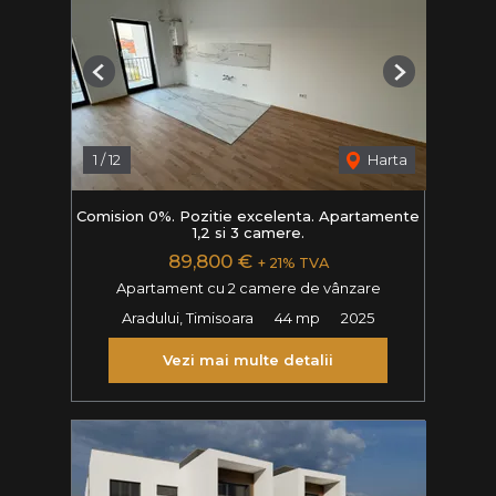
Previous
Next
1
/
12
Harta
Comision 0%. Pozitie excelenta. Apartamente
1,2 si 3 camere.
89,800 €
+ 21% TVA
Apartament cu 2 camere de vânzare
Aradului, Timisoara
44 mp
2025
Vezi mai multe detalii