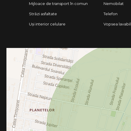
Mijloace de transport în comun
Nemobilat
Străzi asfaltate
Telefon
Uși interior celulare
Vopsea lavabi