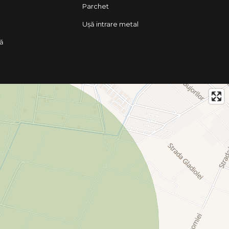
Parchet
Ușă intrare metal
lă