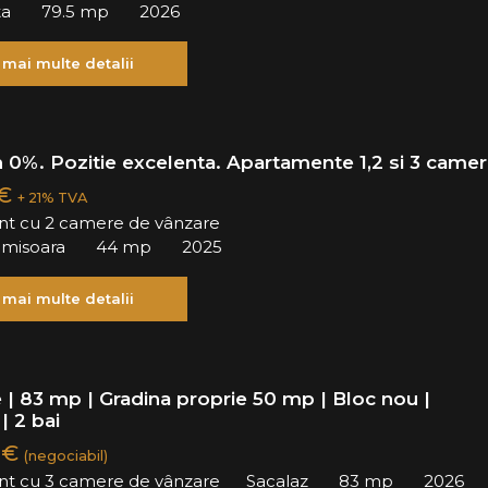
ta
79.5 mp
2026
 mai multe detalii
 0%. Pozitie excelenta. Apartamente 1,2 si 3 camer
 €
+ 21% TVA
t cu 2 camere de vânzare
Timisoara
44 mp
2025
 mai multe detalii
 | 83 mp | Gradina proprie 50 mp | Bloc nou |
| 2 bai
 €
(negociabil)
t cu 3 camere de vânzare
Sacalaz
83 mp
2026