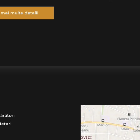
 mai multe detalii
ărători
ietari