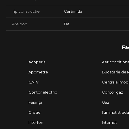
Tip construcție
Cărămidă
Are pod
Da
Fac
Acoperiș
Aer condițion
Apometre
Bucătărie des
CATV
Centrală imobi
Contor electric
Contor gaz
Faianță
Gaz
Gresie
Iluminat strada
Interfon
Internet