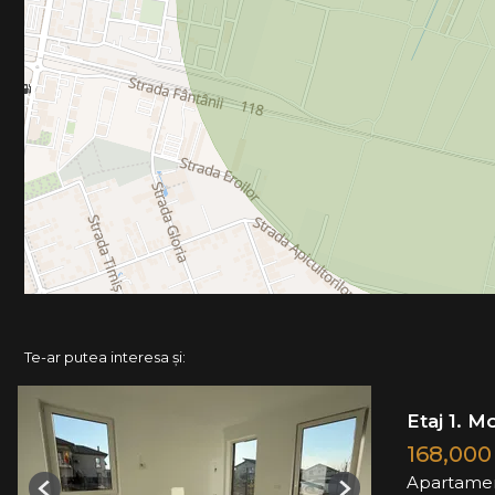
Te-ar putea interesa și:
Etaj 1. M
168,00
Apartamen