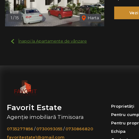
Vezi
1
/
15
Harta
Înapoi la Apartamente de vânzare
Favorit Estate
Proprietăți
Pentru cump
Agenție imobiliară Timisoara
Pentru propr
0735277856
/
0730093055
/
0730866820
Echipa
favoritestate1@gmail.com