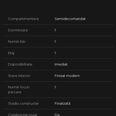
Compartimentare
Semidecomandat
Dormitoare
1
Număr băi
1
Etaj
1
Disponibilitate
Imediat
Stare interior
Finisat modern
rincipalele puncte de interes
ne construit și bine poziționat.
Număr locuri
1
parcare
 alege finisajele de catre client.
Stadiu construcție
Finalizată
Construcție nouă
Da