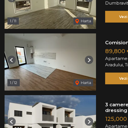
Previous
Next
Dumbravi
Vezi
1
/
11
Harta
Comision
89,800
Apartamen
Previous
Next
Aradului, 
Vezi
1
/
12
Harta
3 camere
dressing 
125,000
Previous
Next
Apartamen