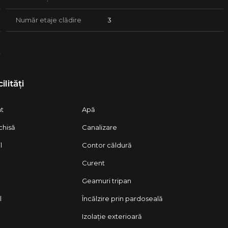
Număr etaje clădire
3
ilități
at
Apă
chisă
Canalizare
l
Contor căldură
Curent
Geamuri tripan
l
Încălzire prin pardoseală
Izolație exterioară