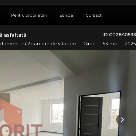
Pentru proprietari
Echipa
Contact
ID CP2840533
 asfaltată
rtament cu 2 camere de vânzare
Giroc
53 mp
2025
Next