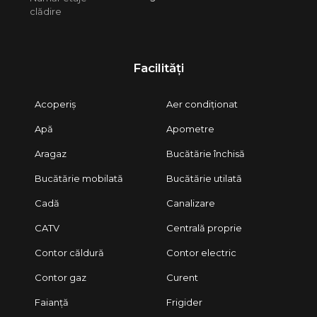
clădire
Facilități
Acoperiș
Aer condiționat
Apă
Apometre
Aragaz
Bucătărie închisă
Bucătărie mobilată
Bucătărie utilată
Cadă
Canalizare
CATV
Centrală proprie
Contor căldură
Contor electric
Contor gaz
Curent
Faianță
Frigider