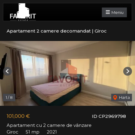
Meniu
Apartament 2 camere decomandat | Giroc
Previous
Nex
1
/
8
Harta
101,000 €
ID CP2969798
Apartament cu 2 camere de vânzare
Giroc
51 mp
2021