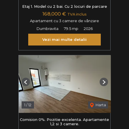
Etaj 1. Model cu 2 bai. Cu 2 locuri de parcare
168,000 €
TVA inclus
Apartament cu 3 camere de vânzare
Dumbravita
79.5 mp
2026
Vezi mai multe detalii
Previous
Next
1
/
12
Harta
Comision 0%. Pozitie excelenta. Apartamente
1,2 si 3 camere.