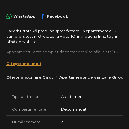
WhatsApp
Facebook
Favorit Estate vă propune spre vânzare un apartament cu 2
camere, situat în Giroc, zona Hotel IQ, într-o zonă liniștită și în
plină dezvoltare.
Apartamentul este complet decomandat și se află la etajul 2
din 3, într-un bloc construit în anul 2021.
Suprafață utilă: 51 mp
Citește mai mult
Terasă: 14 mp, ideală pentru relaxare
Oferte imobiliare Giroc
Apartamente de vânzare Giroc
Dotări și confort:
Încălzire în pardoseală cu centrală termică proprie
Aer condiționat
Tip apartament
Apartament
Apartamentul se vinde complet mobilat și utilat, conform
fotografiilor, fiind pregătit pentru mutare imediată.
Compartimentare
Decomandat
În preț este inclus și un loc de parcare.
Avantaje zonă:
Număr camere
2
Stradă asfaltată