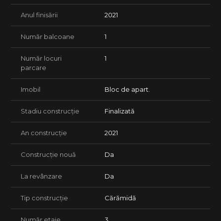
Anul finisării
2021
Număr balcoane
1
Număr locuri
1
parcare
Imobil
Bloc de apart.
Stadiu construcție
Finalizată
An construcție
2021
Construcție nouă
Da
La revânzare
Da
Tip construcție
Cărămidă
Număr etaje
3