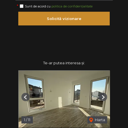
Sunt de acord cu
politica de confidențialitate
Solicită vizionare
Te-ar putea interesa și:
Previous
Next
1
/
11
Harta