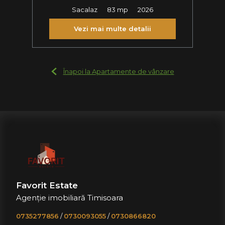
Sacalaz
83 mp
2026
Vezi mai multe detalii
Înapoi la Apartamente de vânzare
Favorit Estate
Agenție imobiliară Timisoara
0735277856
/
0730093055
/
0730866820