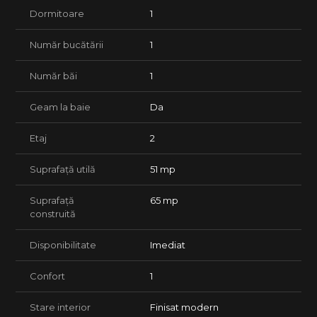
Iluminat stradal
Dormitoare
1
Zonă liniștită
Preț: 101.000 Euro
Număr bucătării
1
Pentru mai multe detalii sau programarea unei vizionări, vă
stăm la dispoziție.
Număr băi
1
Geam la baie
Da
Etaj
2
Suprafață utilă
51 mp
Suprafață
65 mp
construită
Disponibilitate
Imediat
Confort
1
Stare interior
Finisat modern