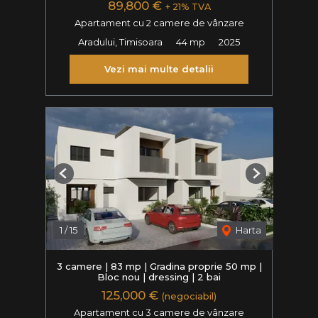
89,800 €
+ 21% TVA
Apartament cu 2 camere de vânzare
Aradului, Timisoara
44 mp
2025
Vezi mai multe detalii
Previous
Next
1
/
15
Harta
3 camere | 83 mp | Gradina proprie 50 mp |
Bloc nou | dressing | 2 bai
125,000 €
(negociabil)
Apartament cu 3 camere de vânzare