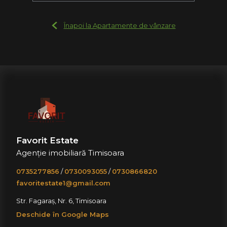
Înapoi la Apartamente de vânzare
Favorit Estate
Agenție imobiliară Timisoara
0735277856
/
0730093055
/
0730866820
favoritestate1@gmail.com
Str. Fagaraș, Nr. 6, Timisoara
Deschide în Google Maps