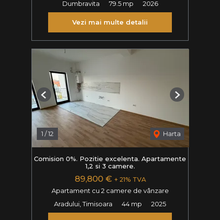
Dumbravita
79.5 mp
2026
Vezi mai multe detalii
Previous
Next
1
/
12
Harta
Comision 0%. Pozitie excelenta. Apartamente
1,2 si 3 camere.
89,800 €
+ 21% TVA
Apartament cu 2 camere de vânzare
Aradului, Timisoara
44 mp
2025