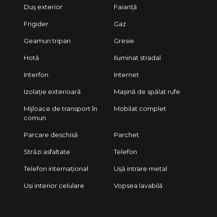
Duș exterior
Faianță
Frigider
Gaz
Geamuri tripan
Gresie
Hotă
Iluminat stradal
Interfon
Internet
Izolație exterioară
Mașină de spălat rufe
Mijloace de transport în
Mobilat complet
comun
Parcare deschisă
Parchet
Străzi asfaltate
Telefon
Telefon internațional
Ușă intrare metal
Uși interior celulare
Vopsea lavabilă