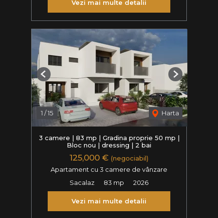
Vezi mai multe detalii
Previous
Next
1
/
15
Harta
3 camere | 83 mp | Gradina proprie 50 mp |
Bloc nou | dressing | 2 bai
125,000 €
(negociabil)
Apartament cu 3 camere de vânzare
Sacalaz
83 mp
2026
Vezi mai multe detalii