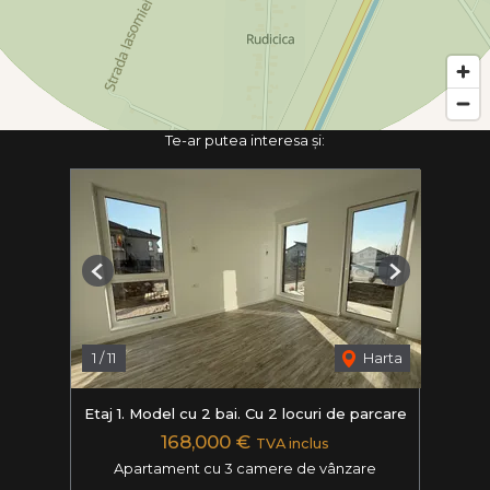
Te-ar putea interesa și:
Previous
Next
1
/
11
Harta
Etaj 1. Model cu 2 bai. Cu 2 locuri de parcare
168,000 €
TVA inclus
Apartament cu 3 camere de vânzare