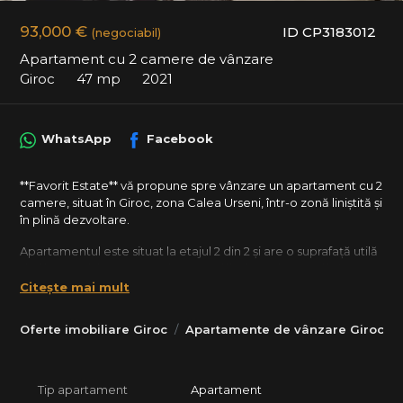
93,000 €
ID CP3183012
(negociabil)
Apartament cu 2 camere de vânzare
Giroc
47 mp
2021
WhatsApp
Facebook
**Favorit Estate** vă propune spre vânzare un apartament cu 2
camere, situat în Giroc, zona Calea Urseni, într-o zonă liniștită și
în plină dezvoltare.
Apartamentul este situat la etajul 2 din 2 și are o suprafață utilă
de **47 mp**, la care se adaugă un **balcon de 4 mp** și un
**pod pentru depozitare cu acces direct din apartament**.
Citește mai mult
**Compartimentare:**
Oferte imobiliare Giroc
Apartamente de vânzare Giroc
* hol de acces
* living
* bucătărie închisă
Tip apartament
Apartament
* dormitor