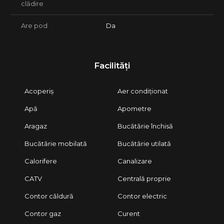
clădire
Are pod
Da
Facilități
Acoperiș
Aer condiționat
Apă
Apometre
Aragaz
Bucătărie închisă
Bucătărie mobilată
Bucătărie utilată
Calorifere
Canalizare
CATV
Centrală proprie
Contor căldură
Contor electric
Contor gaz
Curent