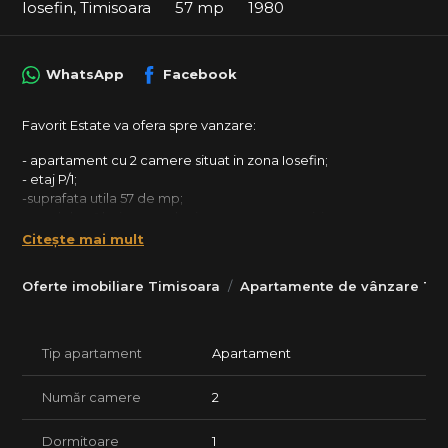
Iosefin, Timisoara
57 mp
1980
WhatsApp
Facebook
Favorit Estate va ofera spre vanzare:
- apartament cu 2 camere situat in zona Iosefin;
- etaj P/1;
-suprafata utila 57 de mp;
- model cu 1 baie cu cada si geam pentru aerisire;
-apartamentul se vinde mobilat si utilat ca in poze;
Citește mai mult
-dispune de aragaz, cuptor, frigider, hota, mobilier bucatarie,
mobilier dormitoare;
Oferte imobiliare Timisoara
Apartamente de vânzare Tim
-apartamentul este situat la curte comuna, avand o gradina
proprie cu suprafata totala de 99 mp;
- CENTRALA PROPRIE;
Tip apartament
Apartament
- Detalii amenajare : parchet, gresie, faianta, ferestre cu
Număr camere
2
tamplarie PVC si geam termopan, usa PVC la intrare, usi
interioare celulare, vopsea lavabila, corpuri sanitare;
Dormitoare
1