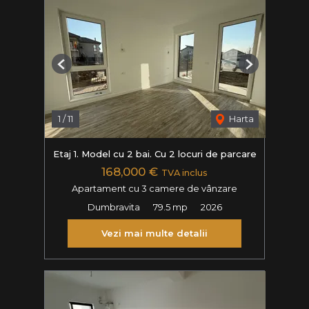
Previous
Next
1
/
11
Harta
Etaj 1. Model cu 2 bai. Cu 2 locuri de parcare
168,000 €
TVA inclus
Apartament cu 3 camere de vânzare
Dumbravita
79.5 mp
2026
Vezi mai multe detalii