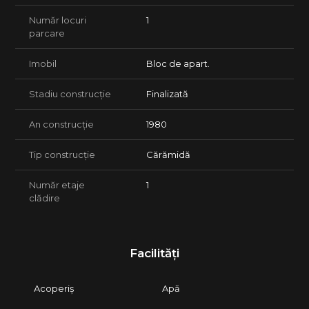
Număr locuri
1
parcare
Imobil
Bloc de apart.
Stadiu construcție
Finalizată
An construcție
1980
Tip construcție
Cărămidă
Număr etaje
1
clădire
Facilități
Acoperiș
Apă