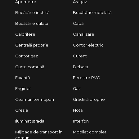
Apometre
Aragaz
Bucătărie închisă
Bucătărie mobilată
Bucătărie utilată
Cadă
Calorifere
Canalizare
Centrală proprie
Contor electric
Contor gaz
Curent
Curte comună
Debara
Faianță
Ferestre PVC
Frigider
Gaz
Geamuri termopan
Grădină proprie
Gresie
Hotă
Iluminat stradal
Interfon
Mijloace de transport în
Mobilat complet
comun