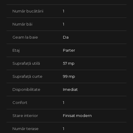
Detalii pret :
*Pretul solicitat de proprietar este 86.000 Eur, negociabil.
Număr bucătării
1
** Se accepta achizitionarea prin intermediul unui credit
bancar.
Număr băi
1
Oferim consultanta juridica si financiar-bancara pe toata
durata procesului.
Geam la baie
Da
Lasa procesul de achizitie in seama agentiei tale FAVORIT.
Etaj
Parter
Suprafață utilă
57 mp
Suprafață curte
99 mp
Disponibilitate
Imediat
Confort
1
Stare interior
Finisat modern
Număr terase
1