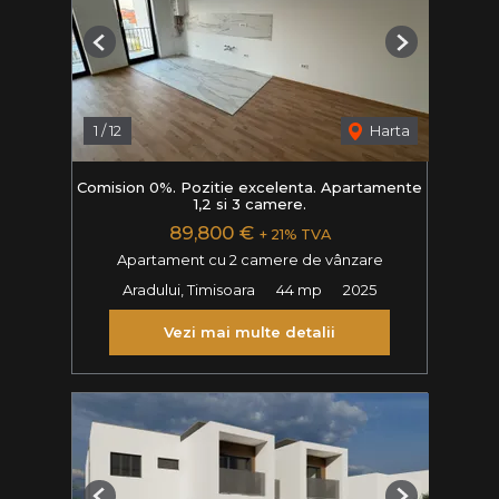
Previous
Next
1
/
12
Harta
Comision 0%. Pozitie excelenta. Apartamente
1,2 si 3 camere.
89,800 €
+ 21% TVA
Apartament cu 2 camere de vânzare
Aradului, Timisoara
44 mp
2025
Vezi mai multe detalii