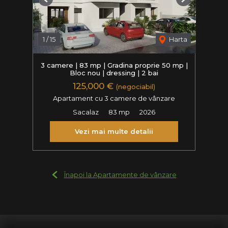
Previous
Next
1
/
15
Harta
3 camere | 83 mp | Gradina proprie 50 mp |
Bloc nou | dressing | 2 bai
125,000 €
(negociabil)
Apartament cu 3 camere de vânzare
Sacalaz
83 mp
2026
Vezi mai multe detalii
Înapoi la Apartamente de vânzare