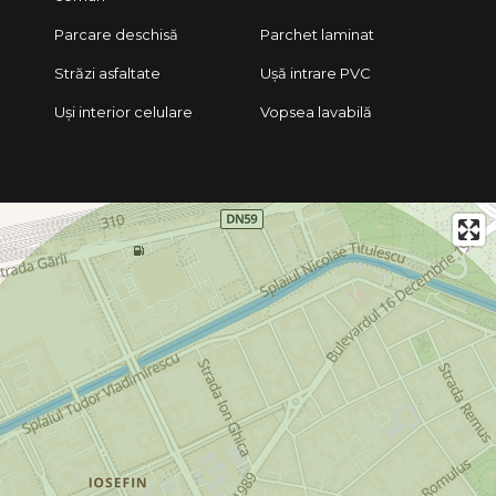
Parcare deschisă
Parchet laminat
Străzi asfaltate
Ușă intrare PVC
Uși interior celulare
Vopsea lavabilă