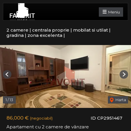
Meniu
2 camere | centrala proprie | mobilat si utilat |
gradina | zona excelenta |
Previous
Nex
1
/
13
Harta
86,000 €
ID CP2951467
(negociabil)
Apartament cu 2 camere de vânzare