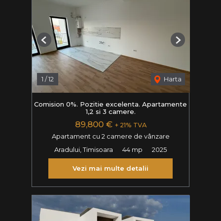
Previous
Next
1
/
12
Harta
Comision 0%. Pozitie excelenta. Apartamente
1,2 si 3 camere.
89,800 €
+ 21% TVA
Apartament cu 2 camere de vânzare
Aradului, Timisoara
44 mp
2025
Vezi mai multe detalii