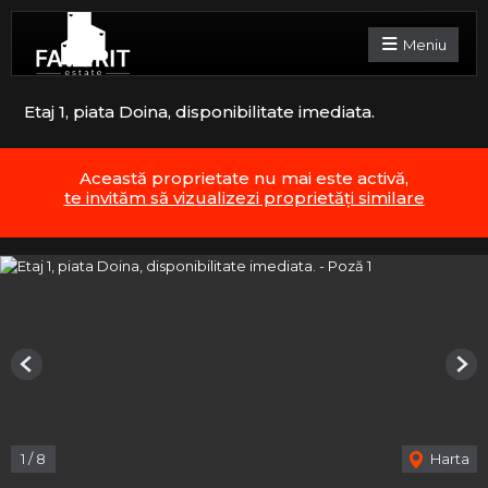
Meniu
Etaj 1, piata Doina, disponibilitate imediata.
Această proprietate nu mai este activă,
te invităm să vizualizezi proprietăți similare
Previous
Nex
1
/
8
Harta