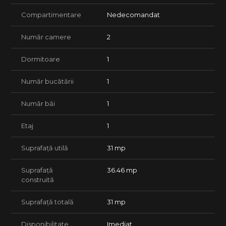
Compartimentare
Nedecomandat
Număr camere
2
Dormitoare
1
Număr bucătării
1
Număr băi
1
Etaj
1
Suprafață utilă
31 mp
Suprafață
36.46 mp
construită
Suprafață totală
31 mp
Disponibilitate
Imediat