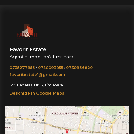
Favorit Estate
Agenție imobiliară Timisoara
0735277856
/
0730093055
/
0730866820
favoritestate1@gmail.com
Str. Fagaraș, Nr. 6, Timisoara
Deschide în Google Maps