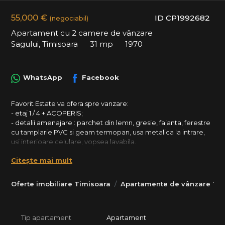
55,000 €
ID CP1992682
(negociabil)
Apartament cu 2 camere de vânzare
Sagului, Timisoara
31 mp
1970
WhatsApp
Facebook
Favorit Estate va ofera spre vanzare:
- etaj 1 / 4 + ACOPERIS;
- detalii amenajare : parchet din lemn, gresie, faianta, ferestre
cu tamplarie PVC si geam termopan, usa metalica la intrare,
usi interioare celulare, vopsea lavabila.
Detalii pret :
Citește mai mult
*Pretul solicitat de proprietar este 56.000 Eur.
** Se accepta achizitionarea prin intermediul unui credit
bancar.
Oferte imobiliare Timisoara
Apartamente de vânzare Tim
Oferim consultanta juridica si financiar-bancara pe toata
durata procesului.
Lasa procesul de achizitie in seama agentiei tale FAVORITe.
Tip apartament
Apartament