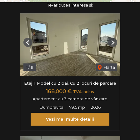
Te-ar putea interesa și:
Previous
Next
1
/
11
Harta
Etaj 1. Model cu 2 bai. Cu 2 locuri de parcare
168,000 €
TVA inclus
Apartament cu 3 camere de vânzare
Dumbravita
79.5 mp
2026
Vezi mai multe detalii