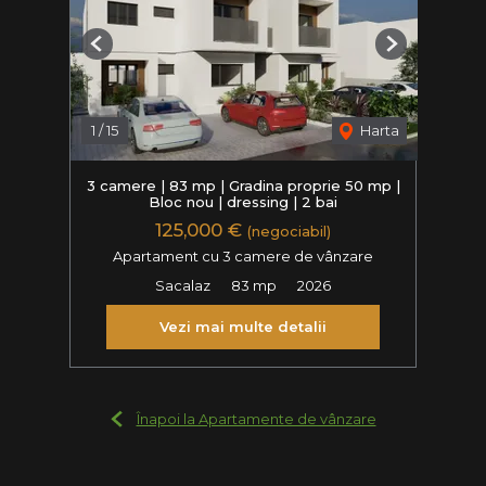
Previous
Next
1
/
15
Harta
3 camere | 83 mp | Gradina proprie 50 mp |
Bloc nou | dressing | 2 bai
125,000 €
(negociabil)
Apartament cu 3 camere de vânzare
Sacalaz
83 mp
2026
Vezi mai multe detalii
Înapoi la Apartamente de vânzare