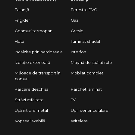
Faianță
Ferestre PVC
Frigider
Gaz
Geamuri termopan
Gresie
Hotă
Iluminat stradal
Încălzire prin pardoseală
Interfon
Izolație exterioară
Mașină de spălat rufe
Mijloace de transport în
Mobilat complet
comun
Parcare deschisă
Parchet laminat
Străzi asfaltate
TV
Ușă intrare metal
Uși interior celulare
Vopsea lavabilă
Wireless