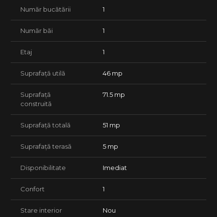
Număr bucătării
1
Număr băi
1
Etaj
1
Suprafață utilă
46 mp
Suprafață
71.5 mp
construită
Suprafață totală
51 mp
Suprafață terasă
5 mp
Disponibilitate
Imediat
Confort
1
Stare interior
Nou