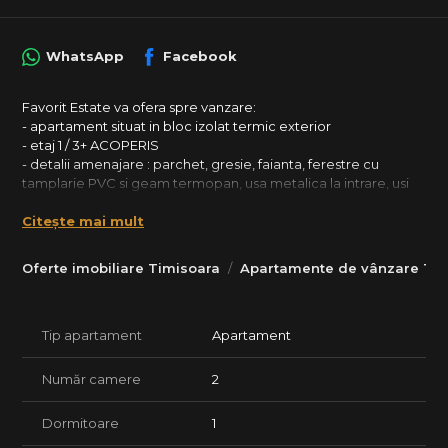
WhatsApp
Facebook
Favorit Estate va ofera spre vanzare:
- apartament situat in bloc izolat termic exterior
- etaj 1 / 3+ ACOPERIS
- detalii amenajare : parchet, gresie, faianta, ferestre cu
tamplarie PVC si geam termopan, usa metalica la intrare, usi
interioare celulare, vopsea lavabila, corpuri sanitare noi, aer
Citește mai mult
conditionat.
- CENTRALA termica PROPRIE (cu incalzire prin pardoseala);
- detalii mobilare : bucataria mobilata si utilata, mobilier
Oferte imobiliare Timisoara
Apartamente de vânzare Tim
camera de zi, mobilier dormitor
- LOC de PARCARE inscris in CF
Detalii pret :
Tip apartament
Apartament
*Pretul solicitat de proprietar este 102.000Eur, negociabil.
** Se accepta achizitionarea prin intermediul unui credit
bancar.
Număr camere
2
Oferim consultanta juridica si financiar-bancara pe toata
durata procesului.
Dormitoare
1
Lasa procesul de achizitie in seama agentiei tale FAVORITe.