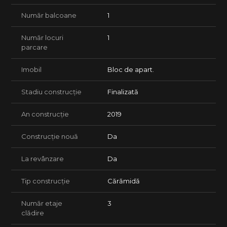
Număr balcoane
1
Număr locuri
1
parcare
Imobil
Bloc de apart.
Stadiu construcție
Finalizată
An construcție
2019
Construcție nouă
Da
La revânzare
Da
Tip construcție
Cărămidă
Număr etaje
3
clădire