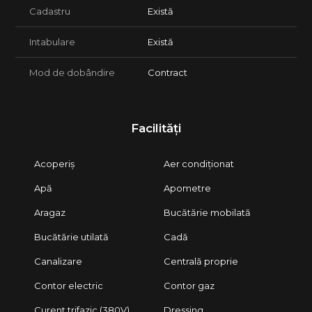
Cadastru
Există
Intabulare
Există
Mod de dobândire
Contract
Facilități
Acoperiș
Aer condiționat
Apă
Apometre
Aragaz
Bucătărie mobilată
Bucătărie utilată
Cadă
Canalizare
Centrală proprie
Contor electric
Contor gaz
Curent trifazic (380V)
Dressing