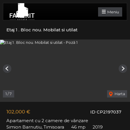
Meniu
Etaj 1 . Bloc nou. Mobilat si utilat
Previous
Nex
1
/
7
Harta
102,000 €
ID CP2197037
Apartament cu 2 camere de vânzare
Simion Barnutiu, Timisoara
46 mp
2019