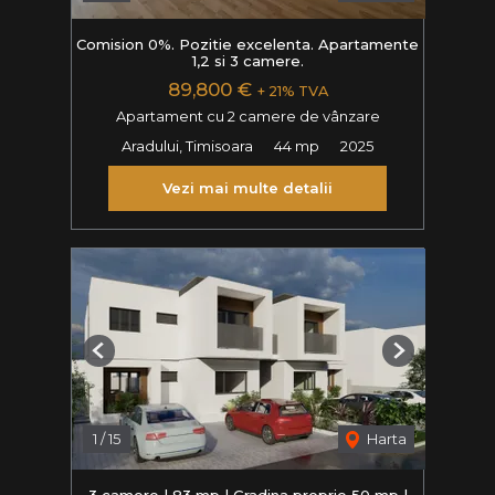
Comision 0%. Pozitie excelenta. Apartamente
1,2 si 3 camere.
89,800 €
+ 21% TVA
Apartament cu 2 camere de vânzare
Aradului, Timisoara
44 mp
2025
Vezi mai multe detalii
Previous
Next
1
/
15
Harta
3 camere | 83 mp | Gradina proprie 50 mp |