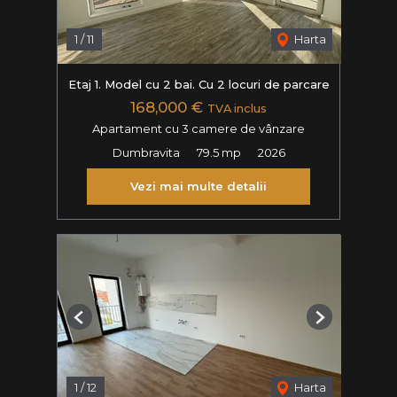
1
/
11
Harta
Etaj 1. Model cu 2 bai. Cu 2 locuri de parcare
168,000 €
TVA inclus
Apartament cu 3 camere de vânzare
Dumbravita
79.5 mp
2026
Vezi mai multe detalii
Previous
Next
1
/
12
Harta