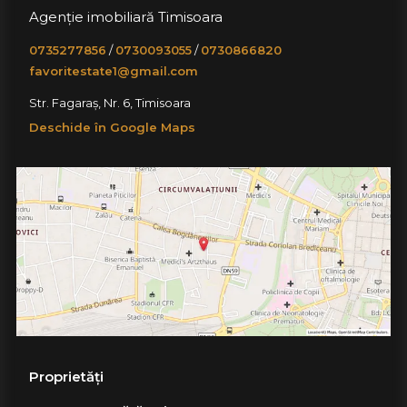
Agenție imobiliară Timisoara
0735277856
/
0730093055
/
0730866820
favoritestate1@gmail.com
Str. Fagaraș, Nr. 6, Timisoara
Deschide în Google Maps
Proprietăți