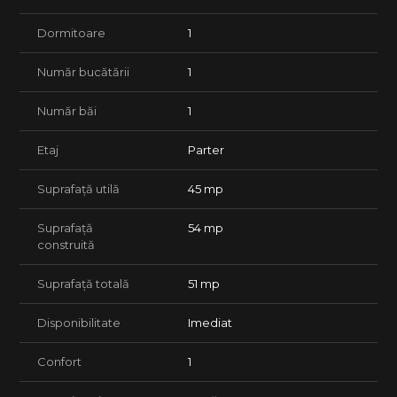
Oferim consultanta juridica si financiar-bancara pe toata
durata procesului.
Dormitoare
1
Lasa procesul de achizitie in seama agentiei tale FAVORITe.
Număr bucătării
1
Număr băi
1
Etaj
Parter
Suprafață utilă
45 mp
Suprafață
54 mp
construită
Suprafață totală
51 mp
Disponibilitate
Imediat
Confort
1