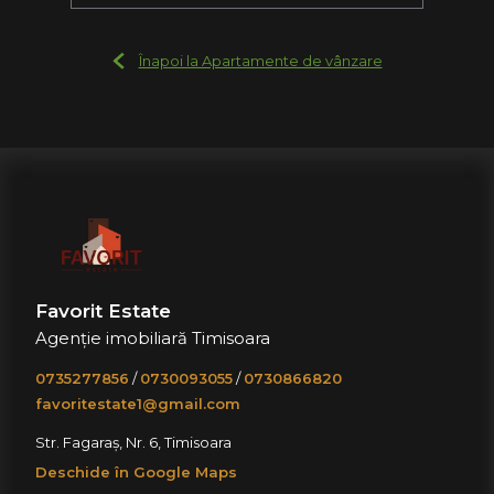
Înapoi la Apartamente de vânzare
Favorit Estate
Agenție imobiliară Timisoara
0735277856
/
0730093055
/
0730866820
favoritestate1@gmail.com
Str. Fagaraș, Nr. 6, Timisoara
Deschide în Google Maps