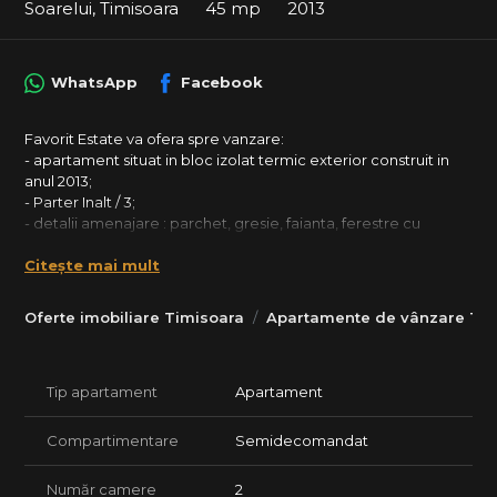
Soarelui, Timisoara
45 mp
2013
WhatsApp
Facebook
Favorit Estate va ofera spre vanzare:
- apartament situat in bloc izolat termic exterior construit in
anul 2013;
- Parter Inalt / 3;
- detalii amenajare : parchet, gresie, faianta, ferestre cu
tamplarie PVC si geam termopan, usa metalica la intrare, usi
Citește mai mult
interioare celulare, vopsea lavabila;
- CENTRALA termica pe imobil (Cheltuieli foarte mici);
- detalii mobilare : bucataria mobilata si utilata (inclusiv plita,
Oferte imobiliare Timisoara
Apartamente de vânzare Tim
cuptor electric, hota, masina de spalat rufe, combina
frigorifica), mobilier camera de zi, mobilier dormitor.
- loc de parcare aflat la parterul blocului;
Tip apartament
Apartament
- BOXA inscrisa in CF;
Detalii pret :
*Pretul solicitat de proprietar este 89.000 Eur.
Compartimentare
Semidecomandat
** Se accepta achizitionarea prin intermediul unui credit
bancar.
Număr camere
2