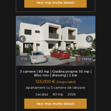
Vezi mai multe detalii
Previous
Next
1
/
15
Harta
3 camere | 83 mp | Gradina proprie 50 mp |
Bloc nou | dressing | 2 bai
125,000 €
(negociabil)
Apartament cu 3 camere de vânzare
Sacalaz
83 mp
2026
Vezi mai multe detalii