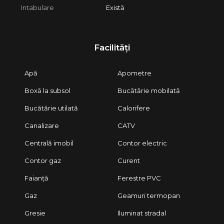
Intabulare
Există
Facilități
Apă
Apometre
Boxă la subsol
Bucătărie mobilată
Bucătărie utilată
Calorifere
Canalizare
CATV
Centrală imobil
Contor electric
Contor gaz
Curent
Faianță
Ferestre PVC
Gaz
Geamuri termopan
Gresie
Iluminat stradal