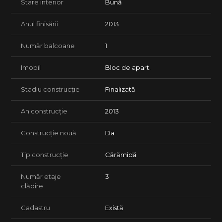
Stare interior
Bună
Anul finisării
2013
Număr balcoane
1
Imobil
Bloc de apart.
Stadiu construcție
Finalizată
An construcție
2013
Construcție nouă
Da
Tip construcție
Cărămidă
Număr etaje
3
clădire
Cadastru
Există