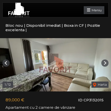
Meniu
Bloc nou | Disponibil imediat | Boxa in CF | Pozitie
excelenta |
Previous
Nex
1
/
12
Harta
89,000 €
ID CP3132015
Apartament cu 2 camere de vânzare