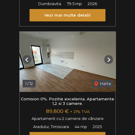
Dumbravita
79.5 mp
2026
Vezi mai multe detalii
Previous
Next
1
/
12
Harta
Comision 0%. Pozitie excelenta. Apartamente
1,2 si 3 camere.
89,800 €
+ 21% TVA
Apartament cu 2 camere de vânzare
Aradului, Timisoara
44 mp
2025