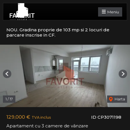
Meniu
NOU. Gradina proprie de 103 mp si 2 locuri de
parcare inscrise in CF.
Previous
Nex
1
/
17
Harta
129,000 €
ID CP3071198
TVA inclus
Apartament cu 3 camere de vânzare