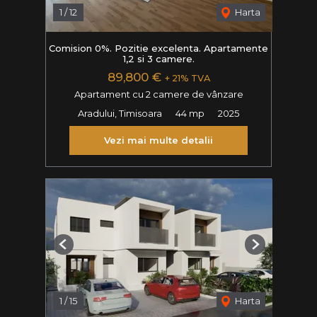
1
/
12
Harta
Comision 0%. Pozitie excelenta. Apartamente
1,2 si 3 camere.
89,800 €
+ 21% TVA
Apartament cu 2 camere de vânzare
Aradului, Timisoara
44 mp
2025
Vezi mai multe detalii
Previous
Next
1
/
15
Harta