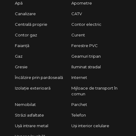
Apă
Apometre
Canalizare
CATV
Centrală proprie
Contor electric
Contor gaz
Curent
Faianță
Ferestre PVC
Gaz
Geamuri tripan
Gresie
Iluminat stradal
Încălzire prin pardoseală
Internet
Izolație exterioară
Mijloace de transport în
comun
Nemobilat
Parchet
Străzi asfaltate
Telefon
Ușă intrare metal
Uși interior celulare