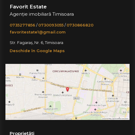
Favorit Estate
Agenție imobiliară Timisoara
0735277856
/
0730093055
/
0730866820
favoritestate1@gmail.com
Str. Fagaraș, Nr. 6, Timisoara
Deschide în Google Maps
Proprietăți