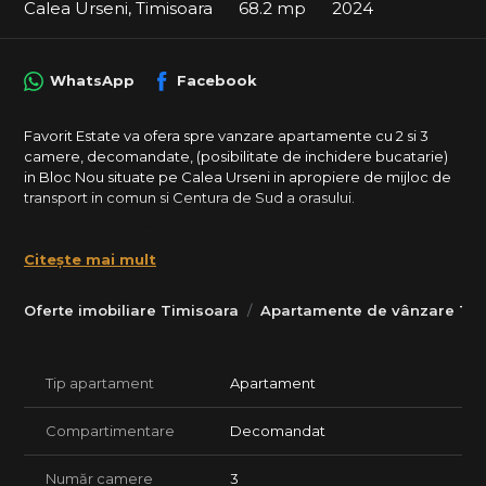
Calea Urseni, Timisoara
68.2 mp
2024
WhatsApp
Facebook
Favorit Estate va ofera spre vanzare apartamente cu 2 si 3
camere, decomandate, (posibilitate de inchidere bucatarie)
in Bloc Nou situate pe Calea Urseni in apropiere de mijloc de
transport in comun si Centura de Sud a orasului.
Apartamente cu 3 camere:
- 68.2 mp utili + Gradina proprie de 46 mp, disponibil la Parter.
Citește mai mult
Pret: 119.900 Euro (TVA 21 % inclus si 2 locuri de parcare inscrise
in CF)
Oferte imobiliare Timisoara
Apartamente de vânzare Tim
- 68.2 mp utili + Gradina proprie de 103 mp, disponibil la Parter.
Pret: 129.000 Euro (TVA 21 % inclus si 2 locuri de parcare inscrise
in CF)
Tip apartament
Apartament
Detalii tehinice si dotari:
- bloc de caramida izolat cu polistiren de 10 cm;
Compartimentare
Decomandat
- tamplarie Salamander cu geamuri tripan (3 foi de sticla);
- tancuiala mecanicata, inclusiv tavanele;
Număr camere
3
- cantrala termica proprie in condensare cu incalzire prin