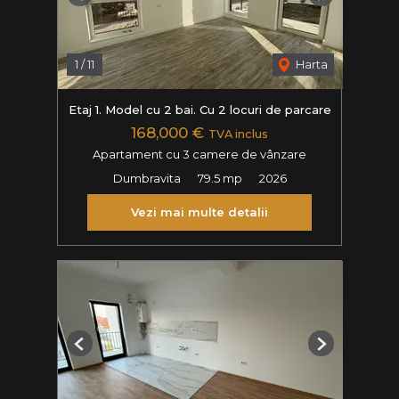
Previous
Next
1
/
11
Harta
Etaj 1. Model cu 2 bai. Cu 2 locuri de parcare
168,000 €
TVA inclus
Apartament cu 3 camere de vânzare
Dumbravita
79.5 mp
2026
Vezi mai multe detalii
Previous
Next