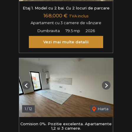
Etaj 1. Model cu 2 bai. Cu 2 locuri de parcare
168,000 €
TVA inclus
Apartament cu 3 camere de vânzare
Dumbravita
79.5 mp
2026
Vezi mai multe detalii
Previous
Next
1
/
12
Harta
Comision 0%. Pozitie excelenta. Apartamente
1,2 si 3 camere.