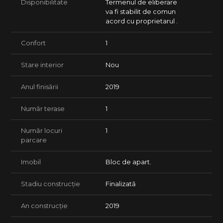
Disponibilitate
Termenul de eliberare
va fi stabilit de comun
acord cu proprietarul .
Confort
1
Stare interior
Nou
Anul finisării
2019
Număr terase
1
Număr locuri
1
parcare
Imobil
Bloc de apart.
Stadiu construcție
Finalizată
An construcție
2019