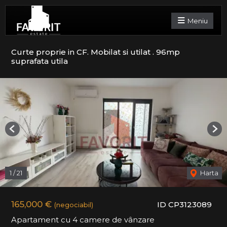
Meniu
Curte proprie in CF. Mobilat si utilat . 96mp
suprafata utila
Previous
Nex
1
/
21
Harta
165,000 €
ID CP3123089
(negociabil)
Apartament cu 4 camere de vânzare