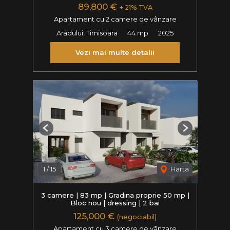
89,800 €
+ 21% TVA
Apartament cu 2 camere de vânzare
Aradului, Timisoara
44 mp
2025
Vezi mai multe detalii
Previous
Next
1
/
15
Harta
3 camere | 83 mp | Gradina proprie 50 mp |
Bloc nou | dressing | 2 bai
125,000 €
(negociabil)
Apartament cu 3 camere de vânzare