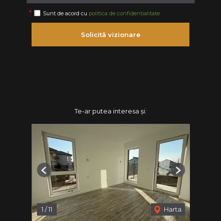
Sunt de acord cu
politica de confidențialitate
Solicită vizionare
Te-ar putea interesa și:
Previous
Next
1
/
11
Harta