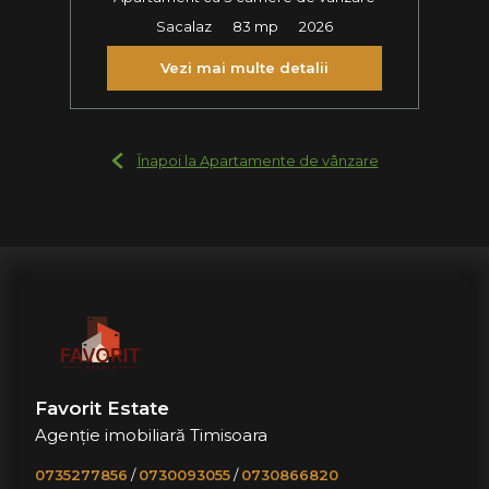
Sacalaz
83 mp
2026
Vezi mai multe detalii
Înapoi la Apartamente de vânzare
Favorit Estate
Agenție imobiliară Timisoara
0735277856
/
0730093055
/
0730866820