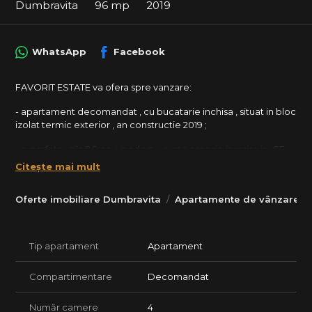
Dumbravita
96 mp
2019
WhatsApp
Facebook
FAVORIT ESTATE va ofera spre vanzare:
- apartament decomandat , cu bucatarie inchisa , situat in bloc
izolat termic exterior , an constructie 2019 ;
- suprafata utila 96mp + podest + curte proprie inscrisa in. CF ;
Citește mai mult
- etaj Parter / 2 + ACOPERIS, 2 apartamente pe nivel;
- model cu 2 bai ;
Oferte imobiliare Dumbravita
Apartamente de vânzare D
- detalii amenajare : parchet, gresie, faianta, ferestre cu
tamplarie PVC si geam termopan, usa metalica la intrare, usi
Tip apartament
Apartament
interioare celulare, vopsea lavabila, corpuri sanitare noi,
aparat aer conditionat;
Compartimentare
Decomandat
- CENTRALA termica PROPRIE
Număr camere
4
- detalii mobilare : bucataria mobilata si utilata ,mobilier