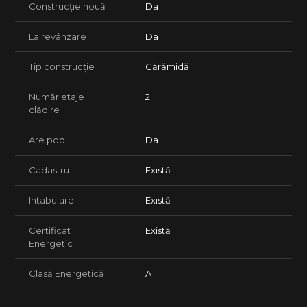
Construcție nouă
Da
La revânzare
Da
Tip construcție
Cărămidă
Număr etaje
2
clădire
Are pod
Da
Cadastru
Există
Intabulare
Există
Certificat
Există
Energetic
Clasă Energetică
A