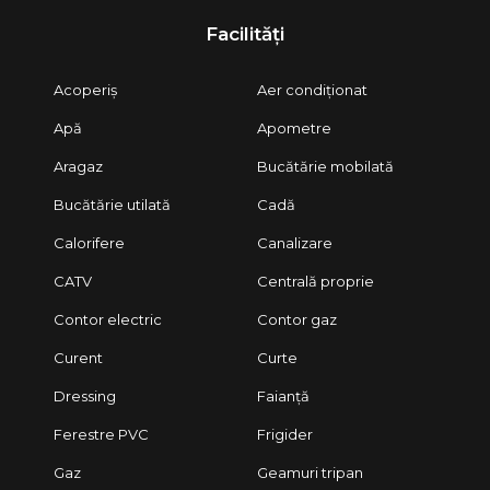
Facilități
Acoperiș
Aer condiționat
Apă
Apometre
Aragaz
Bucătărie mobilată
Bucătărie utilată
Cadă
Calorifere
Canalizare
CATV
Centrală proprie
Contor electric
Contor gaz
Curent
Curte
Dressing
Faianță
Ferestre PVC
Frigider
Gaz
Geamuri tripan