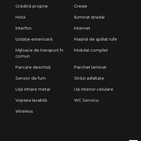
Grădină proprie
Gresie
Hotă
Iluminat stradal
Interfon
Internet
Izolație exterioară
Mașină de spălat rufe
Mijloace de transport în
Mobilat complet
comun
Parcare deschisă
Parchet laminat
Senzor de fum
Străzi asfaltate
Ușă intrare metal
Uși interior celulare
Vopsea lavabilă
WC Serviciu
Wireless