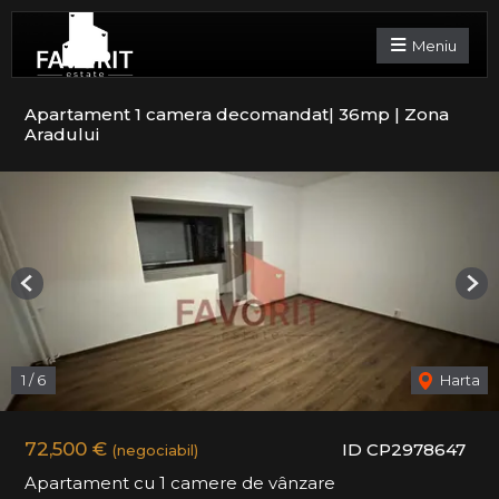
Meniu
Apartament 1 camera decomandat| 36mp | Zona
Aradului
Previous
Nex
1
/
6
Harta
72,500 €
ID CP2978647
(negociabil)
Apartament cu 1 camere de vânzare