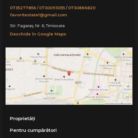
0735277856
/
0730093055
/
0730866820
favoritestate1@gmail.com
Str. Fagaraș, Nr. 6, Timisoara
Deschide în Google Maps
Proprietăți
Pentru cumpărători