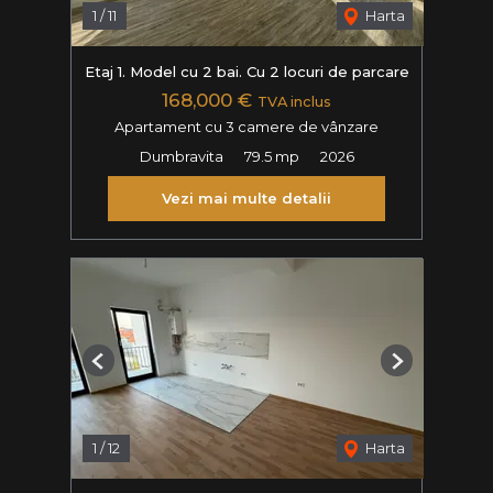
1
/
11
Harta
Etaj 1. Model cu 2 bai. Cu 2 locuri de parcare
168,000 €
TVA inclus
Apartament cu 3 camere de vânzare
Dumbravita
79.5 mp
2026
Vezi mai multe detalii
Previous
Next
1
/
12
Harta