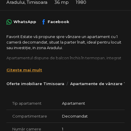
Aradului, Timisoara
36 mp
1980
WhatsApp
Facebook
Favorit Estate vă propune spre vânzare un apartament cu 1
cameră decomandat, situat la parter înalt, ideal pentru locuit
sau investiție, in zona Aradului.
Apartamentul dispune de balcon închis în termopan, integrat
în cameră, oferind un spațiu suplimentar util.
Locuința este renovată, cu finisaje moderne și instalații
Citește mai mult
complet înlocuite.
Suprafata utila: 36mp
Oferte imobiliare Timisoara
Apartamente de vânzare Tim
Dotări și beneficii:
Geamuri termopan
Gresie, faianță, parchet
Tip apartament
Apartament
Rulouri la geamuri
Instalație electrică și sanitară schimbate
Compartimentare
Decomandat
Centrală termică proprie
Aer condiționat
Număr camere
1
Apartamentul se vinde cu mobilier de bucătărie inclus.