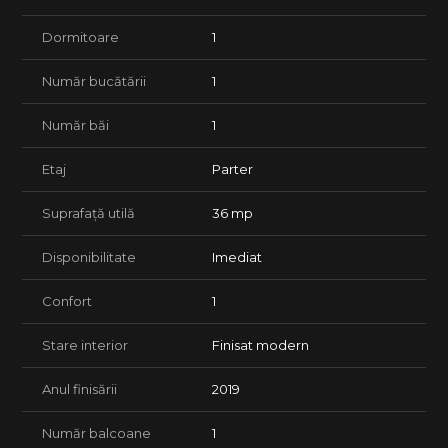
Preț: 72.500 Euro – ușor negociabil
Dormitoare
1
Pentru mai multe detalii sau programarea unei vizionări, vă
stăm la dispoziție.
Număr bucătării
1
Număr băi
1
Etaj
Parter
Suprafață utilă
36 mp
Disponibilitate
Imediat
Confort
1
Stare interior
Finisat modern
Anul finisării
2019
Număr balcoane
1