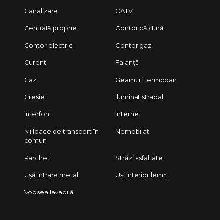
Canalizare
CATV
Centrală proprie
Contor căldură
Contor electric
Contor gaz
Curent
Faianță
Gaz
Geamuri termopan
Gresie
Iluminat stradal
Interfon
Internet
Mijloace de transport în
Nemobilat
comun
Parchet
Străzi asfaltate
Ușă intrare metal
Uși interior lemn
Vopsea lavabilă