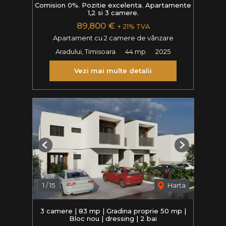
Comision 0%. Pozitie excelenta. Apartamente
1,2 si 3 camere.
89,800 €
+ 21% TVA
Apartament cu 2 camere de vânzare
Aradului, Timisoara
44 mp
2025
Vezi mai multe detalii
Previous
Next
1
/
15
Harta
3 camere | 83 mp | Gradina proprie 50 mp |
Bloc nou | dressing | 2 bai