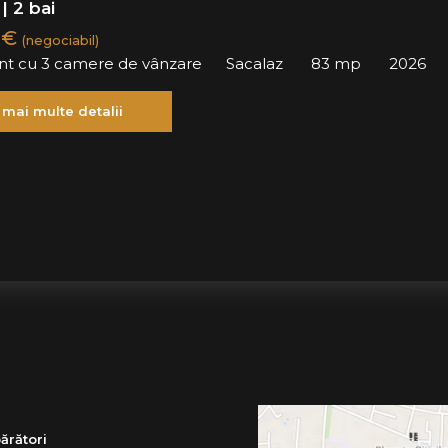
| 2 bai
 €
(negociabil)
t cu 3 camere de vânzare
Sacalaz
83 mp
2026
 mai multe detalii
ărători