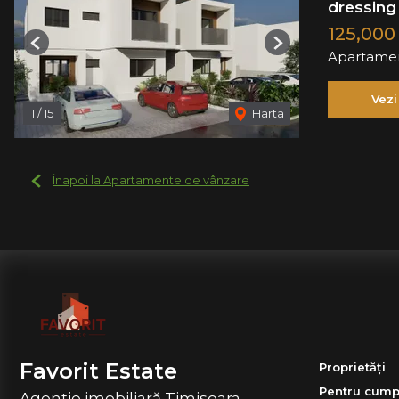
dressing 
125,000
Previous
Next
Apartamen
Vezi
1
/
15
Harta
Înapoi la Apartamente de vânzare
Favorit Estate
Proprietăți
Pentru cump
Agenție imobiliară Timisoara