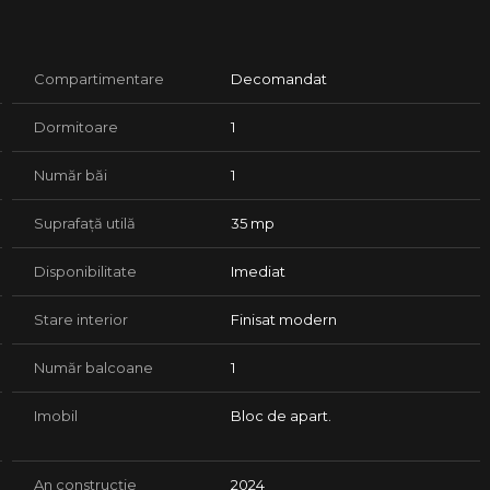
Compartimentare
Decomandat
Dormitoare
1
regătit pentru mutare imediată.
Număr băi
1
tiție, datorită poziționării și compartimentării eficiente.
Suprafață utilă
35 mp
vă stăm la dispoziție.
Disponibilitate
Imediat
Stare interior
Finisat modern
Număr balcoane
1
Imobil
Bloc de apart.
An construcție
2024