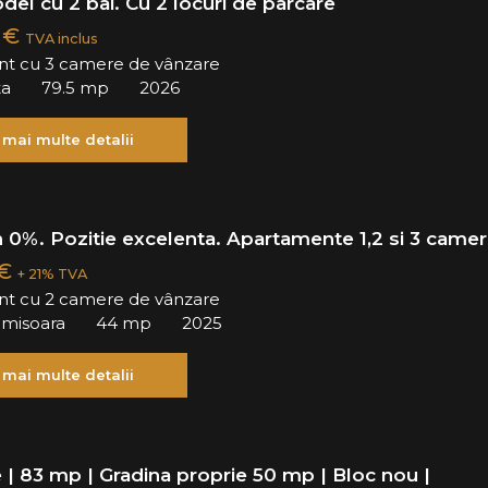
odel cu 2 bai. Cu 2 locuri de parcare
0 €
TVA inclus
t cu 3 camere de vânzare
ta
79.5 mp
2026
 mai multe detalii
 0%. Pozitie excelenta. Apartamente 1,2 si 3 camer
 €
+ 21% TVA
t cu 2 camere de vânzare
Timisoara
44 mp
2025
 mai multe detalii
 | 83 mp | Gradina proprie 50 mp | Bloc nou |