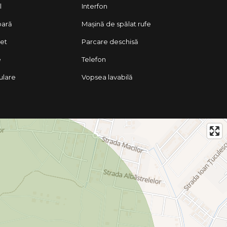
l
Interfon
oară
Mașină de spălat rufe
let
Parcare deschisă
e
Telefon
lulare
Vopsea lavabilă