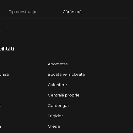
Tip construcție
Cărămidă
ilități
Apometre
chisă
Bucătărie mobilată
Calorifere
Centrală proprie
c
Contor gaz
Frigider
n
Gresie