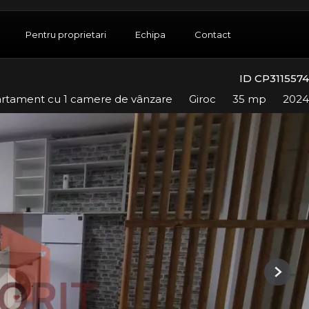
Pentru proprietari
Echipa
Contact
ID CP3115574
rtament cu 1 camere de vânzare
Giroc
35 mp
2024
Next