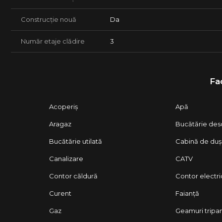
Construcție nouă
Da
Număr etaje clădire
3
Fac
Acoperiș
Apă
Aragaz
Bucătărie des
Bucătărie utilată
Cabină de duș
Canalizare
CATV
Contor căldură
Contor electri
Curent
Faianță
Gaz
Geamuri tripa