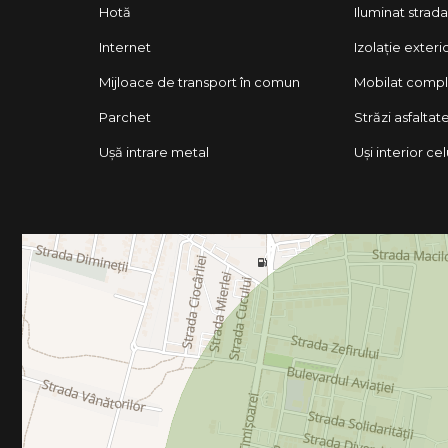
Hotă
Iluminat strada
Internet
Izolație exteri
Mijloace de transport în comun
Mobilat comp
Parchet
Străzi asfaltat
Ușă intrare metal
Uși interior ce