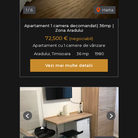
1
/
6
Harta
Apartament 1 camera decomandat| 36mp |
Zona Aradului
72,500 €
(negociabil)
Apartament cu 1 camere de vânzare
Aradului, Timisoara
36 mp
1980
Vezi mai multe detalii
Previous
Next