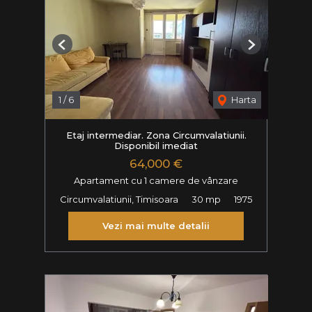
Previous
Next
1
/
6
Harta
Etaj intermediar. Zona Circumvalatiunii.
Disponibil imediat
64,000 €
Apartament cu 1 camere de vânzare
Circumvalatiunii, Timisoara
30 mp
1975
Vezi mai multe detalii