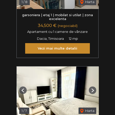
1
/
8
Harta
garsoniera | etaj 1 | mobilat si utilat | zona
excelenta
34,500 €
(negociabil)
Apartament cu 1 camere de vânzare
Dacia, Timisoara
12 mp
Vezi mai multe detalii
Previous
Next
1
/
7
Harta