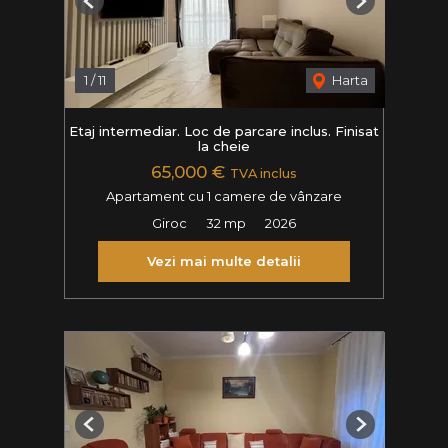
Previous
Next
1
/
11
Harta
Etaj intermediar. Loc de parcare inclus. Finisat
la cheie
65,000 €
TVA inclus
Apartament cu 1 camere de vânzare
Giroc
32 mp
2026
Vezi mai multe detalii
Previous
Next