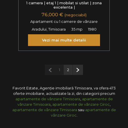
1 camera | etaj 1 | mobilat si utilat | zona
excelenta |
76,000 €
(negociabil)
Apartament cu 1 camere de vânzare
Aradului, Timisoara
35 mp
1980
Vezi mai multe detalii
Pagina anterioară
Pagina următoare
1
2
Favorit Estate, Agenție imobiliară Timisoara, va ofera 473
oferte imobiliare, actualizate la zi, din categorii precum
apartamente de vânzare Timisoara
,
apartamente de
vânzare Timisoara
,
apartamente de vânzare Giroc
,
apartamente de vânzare Timisoara
sau
apartamente de
vânzare Giroc
.