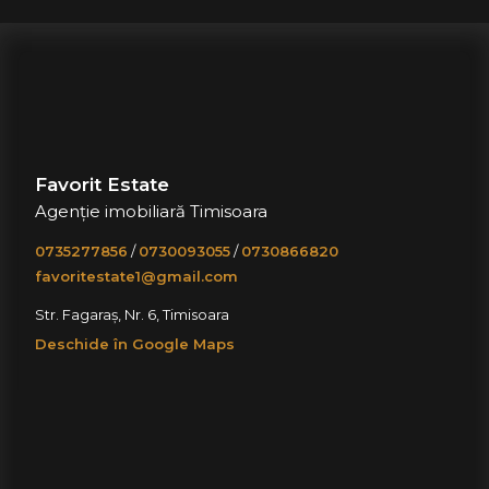
Favorit Estate
Agenție imobiliară Timisoara
0735277856
/
0730093055
/
0730866820
favoritestate1@gmail.com
Str. Fagaraș, Nr. 6, Timisoara
Deschide în Google Maps