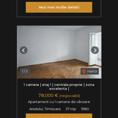
Vezi mai multe detalii
Previous
Next
1
/
5
Harta
1 camera | etaj 1 | centrala proprie | zona
excelenta |
78,000 €
(negociabil)
Apartament cu 1 camere de vânzare
Aradului, Timisoara
37 mp
1980