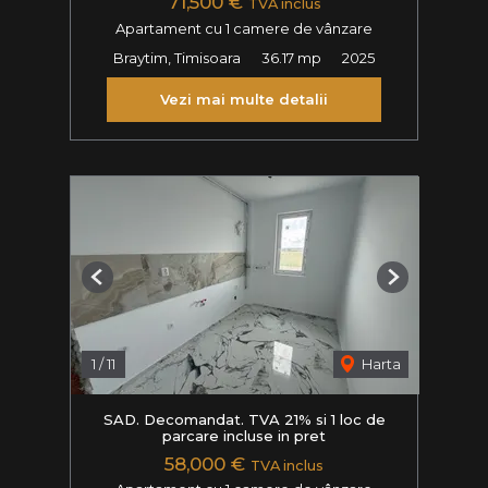
71,500 €
TVA inclus
Apartament cu 1 camere de vânzare
Braytim, Timisoara
36.17 mp
2025
Vezi mai multe detalii
Previous
Next
1
/
11
Harta
SAD. Decomandat. TVA 21% si 1 loc de
parcare incluse in pret
58,000 €
TVA inclus