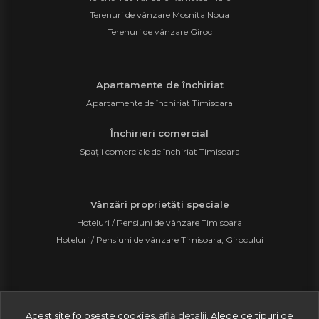
Terenuri de vânzare Mosnita Noua
Terenuri de vânzare Giroc
Apartamente de închiriat
Apartamente de închiriat Timisoara
Închirieri comercial
Spații comerciale de închiriat Timisoara
Vânzări proprietăți speciale
Hoteluri / Pensiuni de vânzare Timisoara
Hoteluri / Pensiuni de vânzare Timisoara, Girocului
©
2026
Home Pro Real Estate S.R.L.
Acest site folosește cookies,
află detalii
.
Alege ce tipuri de