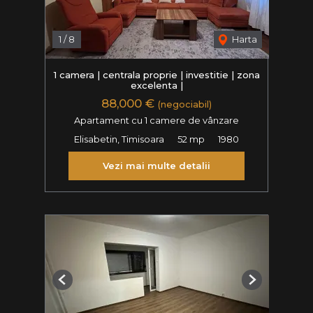
1
/
8
Harta
1 camera | centrala proprie | investitie | zona
excelenta |
88,000 €
(negociabil)
Apartament cu 1 camere de vânzare
Elisabetin, Timisoara
52 mp
1980
Vezi mai multe detalii
Previous
Next