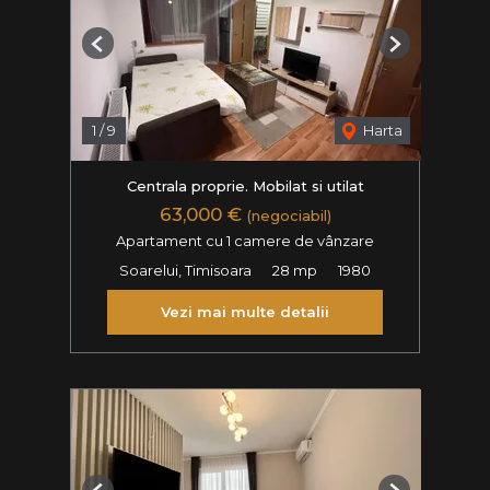
Previous
Next
1
/
9
Harta
Centrala proprie. Mobilat si utilat
63,000 €
(negociabil)
Apartament cu 1 camere de vânzare
Soarelui, Timisoara
28 mp
1980
Vezi mai multe detalii