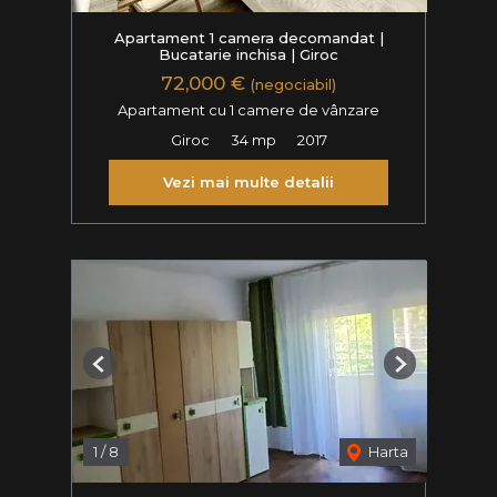
Apartament 1 camera decomandat |
Bucatarie inchisa | Giroc
72,000 €
(negociabil)
Apartament cu 1 camere de vânzare
Giroc
34 mp
2017
Vezi mai multe detalii
Previous
Next
1
/
8
Harta