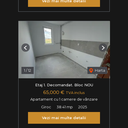
Vezi mai multe detalii
Previous
Next
1
/
12
Harta
Etaj 1. Decomandat. Bloc NOU
65,000 €
TVA inclus
Apartament cu 1 camere de vânzare
Giroc
38.41 mp
2025
Vezi mai multe detalii