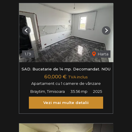
Previous
Next
1
/
9
Harta
SAD. Bucatarie de 14 mp. Decomandat. NOU
60,000 €
TVA inclus
Apartament cu 1 camere de vânzare
Braytim, Timisoara
35.56 mp
2025
Vezi mai multe detalii