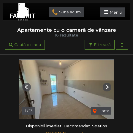
Sună acum
Meniu
Apartamente cu o cameră de vânzare
16 rezultate
Caută din nou
Filtrează
Previous
Next
1
/
13
Harta
Disponibil imediat. Decomandat. Spatios