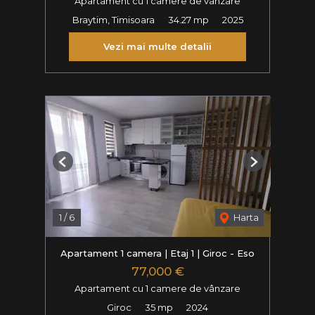
Apartament cu 1 camere de vânzare
Braytim, Timisoara
34.27 mp
2025
Vezi mai multe detalii
Previous
Next
1
/
6
Harta
Apartament 1 camera | Etaj 1 | Giroc - Eso
77,000 €
Apartament cu 1 camere de vânzare
Giroc
35 mp
2024