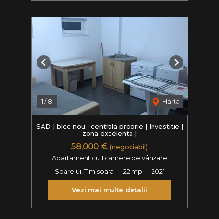
Previous
Next
1
/
8
Harta
SAD | bloc nou | centrala proprie | Investitie |
zona excelenta |
58,000 €
(negociabil)
Apartament cu 1 camere de vânzare
Soarelui, Timisoara
22 mp
2021
Vezi mai multe detalii