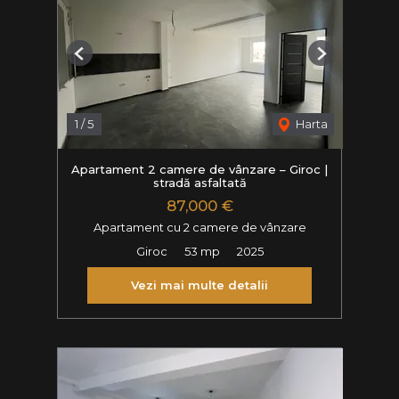
Previous
Next
1
/
5
Harta
Apartament 2 camere de vânzare – Giroc |
stradă asfaltată
87,000 €
Apartament cu 2 camere de vânzare
Giroc
53 mp
2025
Vezi mai multe detalii