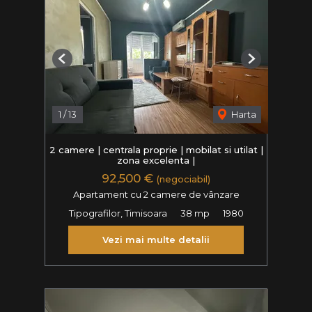
Previous
Next
1
/
13
Harta
2 camere | centrala proprie | mobilat si utilat |
zona excelenta |
92,500 €
(negociabil)
Apartament cu 2 camere de vânzare
Tipografilor, Timisoara
38 mp
1980
Vezi mai multe detalii