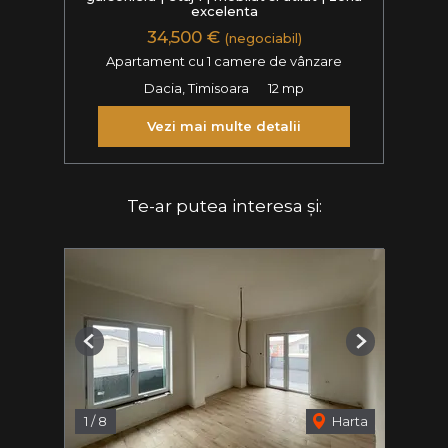
excelenta
34,500 €
(negociabil)
Apartament cu 1 camere de vânzare
Dacia, Timisoara
12 mp
Vezi mai multe detalii
Te-ar putea interesa și:
Previous
Next
1
/
8
Harta