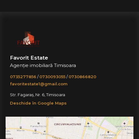
Favorit Estate
Agenție imobiliară Timisoara
0735277856
/
0730093055
/
0730866820
favoritestate1@gmail.com
Str. Fagaraș, Nr. 6, Timisoara
Deschide în Google Maps