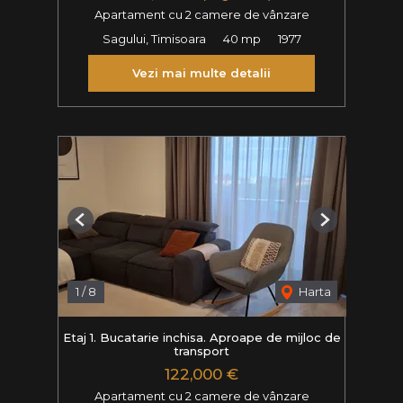
Apartament cu 2 camere de vânzare
Sagului, Timisoara
40 mp
1977
Vezi mai multe detalii
Previous
Next
1
/
8
Harta
Etaj 1. Bucatarie inchisa. Aproape de mijloc de
transport
122,000 €
Apartament cu 2 camere de vânzare