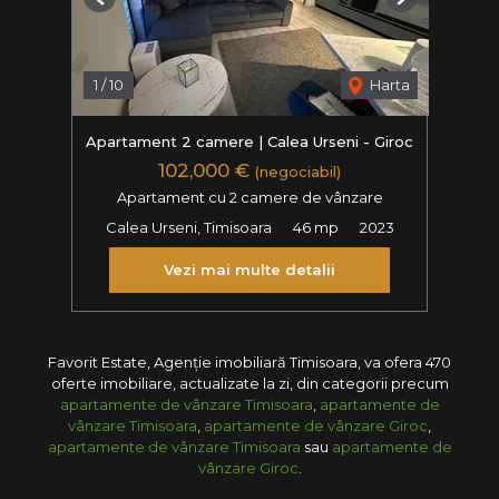
Previous
Next
1
/
10
Harta
Apartament 2 camere | Calea Urseni - Giroc
102,000 €
(negociabil)
Apartament cu 2 camere de vânzare
Calea Urseni, Timisoara
46 mp
2023
Vezi mai multe detalii
Favorit Estate, Agenție imobiliară Timisoara, va ofera 470
oferte imobiliare, actualizate la zi, din categorii precum
apartamente de vânzare Timisoara
,
apartamente de
vânzare Timisoara
,
apartamente de vânzare Giroc
,
apartamente de vânzare Timisoara
sau
apartamente de
vânzare Giroc
.