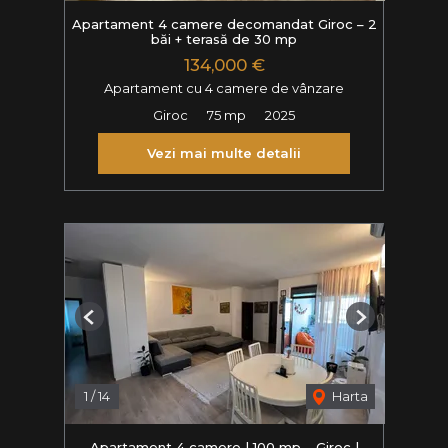
Apartament 4 camere decomandat Giroc – 2
băi + terasă de 30 mp
134,000 €
Apartament cu 4 camere de vânzare
Giroc
75 mp
2025
Vezi mai multe detalii
Previous
Next
1
/
14
Harta
Apartament 4 camere | 100 mp – Giroc |