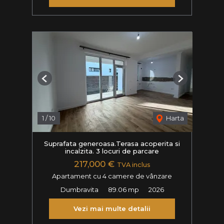
Previous
Next
1
/
10
Harta
Suprafata generoasa.Terasa acoperita si
incalzita. 3 locuri de parcare
217,000 €
TVA inclus
Apartament cu 4 camere de vânzare
Dumbravita
89.06 mp
2026
Vezi mai multe detalii