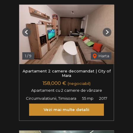
Previous
Next
1
/
9
Harta
Apartament 2 camere decomandat | City of
Mara
158,000 €
(negociabil)
Apartament cu 2 camere de vânzare
Circumvalatiunii, Timisoara
55 mp
2017
Vezi mai multe detalii