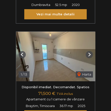
Dumbravita
52.5 mp
2020
Vezi mai multe detalii
Previous
Next
1
/
13
Harta
Disponibil imediat. Decomandat. Spatios
71,500 €
TVA inclus
Apartament cu 1 camere de vânzare
Braytim, Timisoara
36.17 mp
2025