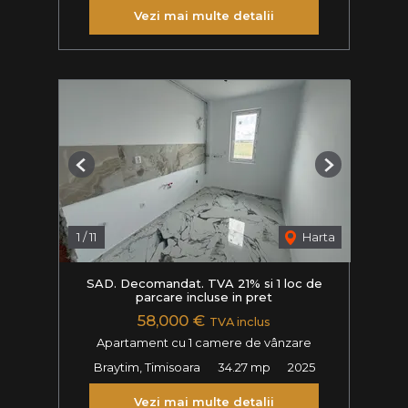
Vezi mai multe detalii
Previous
Next
1
/
11
Harta
SAD. Decomandat. TVA 21% si 1 loc de
parcare incluse in pret
58,000 €
TVA inclus
Apartament cu 1 camere de vânzare
Braytim, Timisoara
34.27 mp
2025
Vezi mai multe detalii