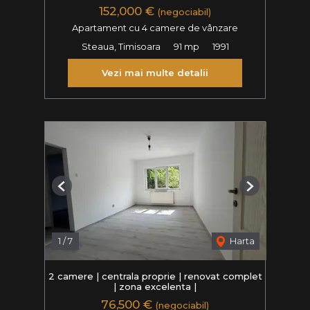
152,000 €
(negociabil)
Apartament cu 4 camere de vânzare
Steaua, Timisoara
91 mp
1991
Vezi mai multe detalii
Previous
Next
1
/
7
Harta
2 camere | centrala proprie | renovat complet
| zona excelenta |
76,500 €
(negociabil)