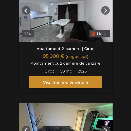
Previous
Next
1
/
4
Harta
Apartament 2 camere | Giroc
95,000 €
(negociabil)
Apartament cu 2 camere de vânzare
Giroc
50 mp
2023
Vezi mai multe detalii