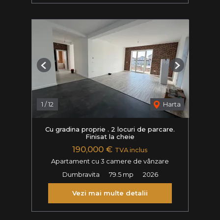
Previous
Next
1
/
12
Harta
Cu gradina proprie . 2 locuri de parcare.
Finisat la cheie
190,000 €
TVA inclus
Apartament cu 3 camere de vânzare
Dumbravita
79.5 mp
2026
Vezi mai multe detalii