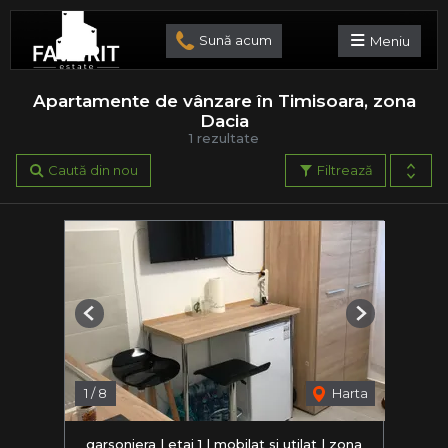
Sună acum
Meniu
Apartamente de vânzare în Timisoara, zona
Dacia
1 rezultate
Caută din nou
Filtrează
Previous
Next
1
/
8
Harta
garsoniera | etaj 1 | mobilat si utilat | zona