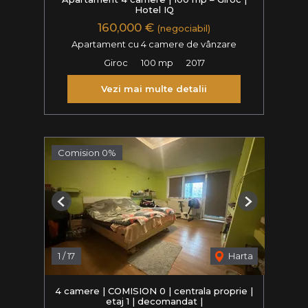
Hotel IQ
160,000 €
(negociabil)
Apartament cu 4 camere de vânzare
Giroc
100 mp
2017
Vezi mai multe detalii
Comision 0%
Previous
Next
1
/
17
Harta
4 camere | COMISION 0 | centrala proprie |
etaj 1 | decomandat |