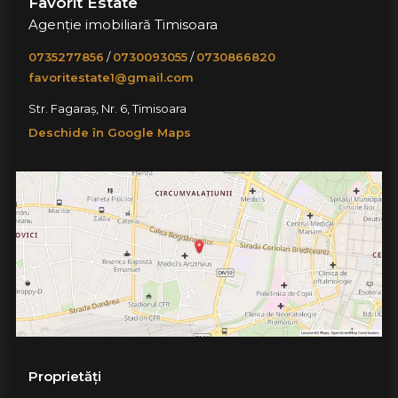
Favorit Estate
Agenție imobiliară Timisoara
0735277856
/
0730093055
/
0730866820
favoritestate1@gmail.com
Str. Fagaraș, Nr. 6, Timisoara
Deschide în Google Maps
Proprietăți