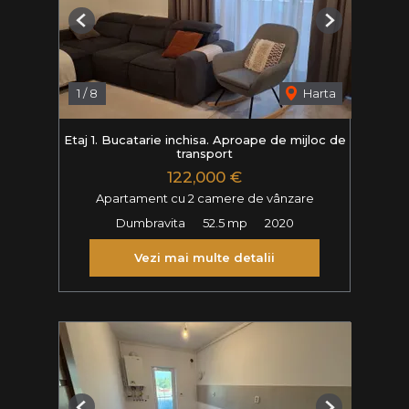
Previous
Next
1
/
8
Harta
Etaj 1. Bucatarie inchisa. Aproape de mijloc de
transport
122,000 €
Apartament cu 2 camere de vânzare
Dumbravita
52.5 mp
2020
Vezi mai multe detalii