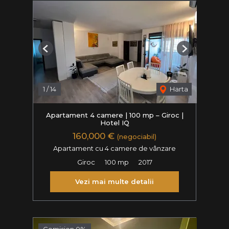
Previous
Next
1
/
14
Harta
Apartament 4 camere | 100 mp – Giroc |
Hotel IQ
160,000 €
(negociabil)
Apartament cu 4 camere de vânzare
Giroc
100 mp
2017
Vezi mai multe detalii
Comision 0%