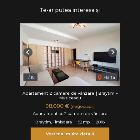
Te-ar putea interesa și:
Previous
Next
1
/
10
Harta
Apartament 2 camere de vânzare | Braytim –
Musicescu
98,000 €
(negociabil)
Apartament cu 2 camere de vânzare
Braytim, Timisoara
52 mp
2016
Vezi mai multe detalii