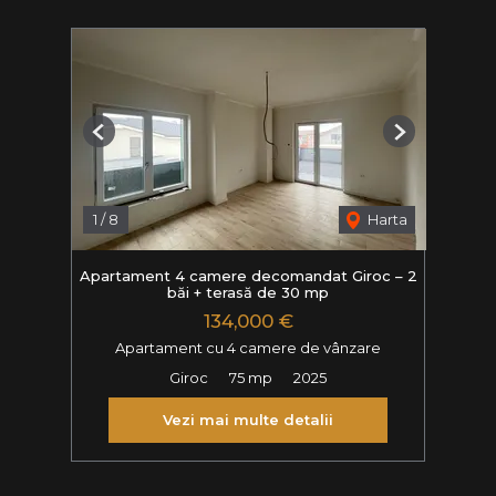
Previous
Next
1
/
8
Harta
Apartament 4 camere decomandat Giroc – 2
băi + terasă de 30 mp
134,000 €
Apartament cu 4 camere de vânzare
Giroc
75 mp
2025
Vezi mai multe detalii