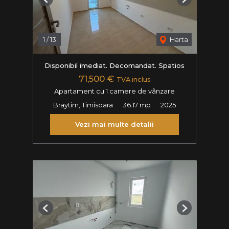
Previous
Next
1
/
13
Harta
Disponibil imediat. Decomandat. Spatios
71,500 €
TVA inclus
Apartament cu 1 camere de vânzare
Braytim, Timisoara
36.17 mp
2025
Vezi mai multe detalii
Previous
Next