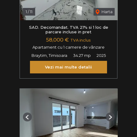
1
/
11
Harta
SAD. Decomandat. TVA 21% si 1 loc de
parcare incluse in pret
58,000 €
TVA inclus
Apartament cu 1 camere de vânzare
Braytim, Timisoara
34.27 mp
2025
Vezi mai multe detalii
Previous
Next