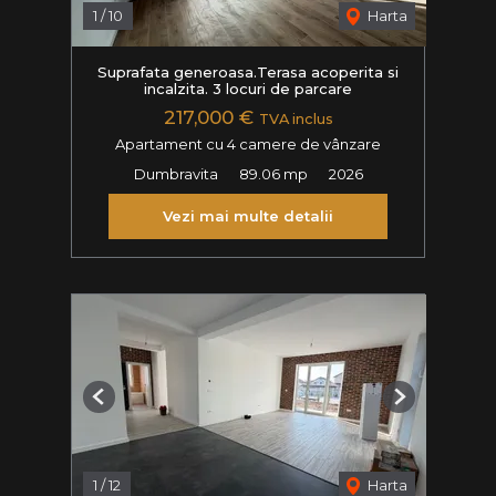
1
/
10
Harta
Suprafata generoasa.Terasa acoperita si
incalzita. 3 locuri de parcare
217,000 €
TVA inclus
Apartament cu 4 camere de vânzare
Dumbravita
89.06 mp
2026
Vezi mai multe detalii
Previous
Next
1
/
12
Harta