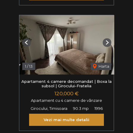
Previous
Next
1
/
13
Harta
Apartament 4 camere decomandat | Boxa la
subsol | Girocului-Fratelia
120,000 €
Apartament cu 4 camere de vânzare
Girocului, Timisoara
90.3 mp
1996
Vezi mai multe detalii