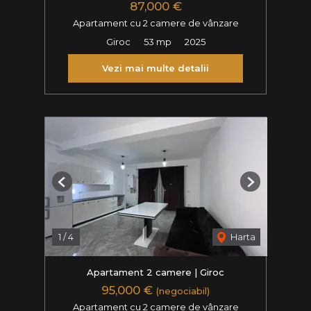
87,000 €
Apartament cu 2 camere de vânzare
Giroc
53 mp
2025
Vezi mai multe detalii
Previous
Next
1
/
4
Harta
Apartament 2 camere | Giroc
95,000 €
(negociabil)
Apartament cu 2 camere de vânzare