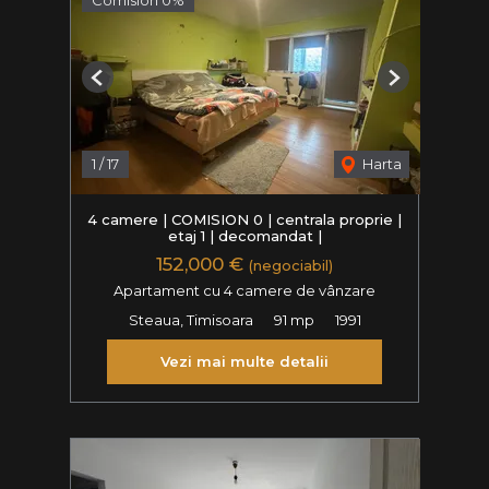
Previous
Next
1
/
17
Harta
4 camere | COMISION 0 | centrala proprie |
etaj 1 | decomandat |
152,000 €
(negociabil)
Apartament cu 4 camere de vânzare
Steaua, Timisoara
91 mp
1991
Vezi mai multe detalii