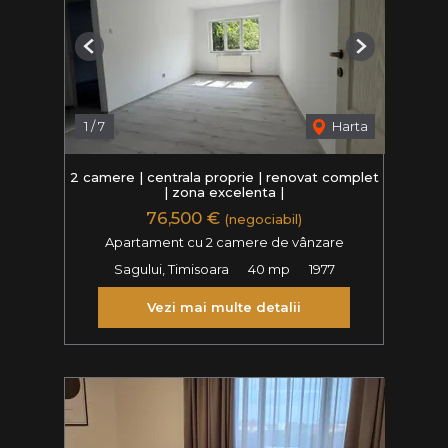
Previous
Next
1
/
7
Harta
2 camere | centrala proprie | renovat complet
| zona excelenta |
76,500 €
(negociabil)
Apartament cu 2 camere de vânzare
Sagului, Timisoara
40 mp
1977
Vezi mai multe detalii