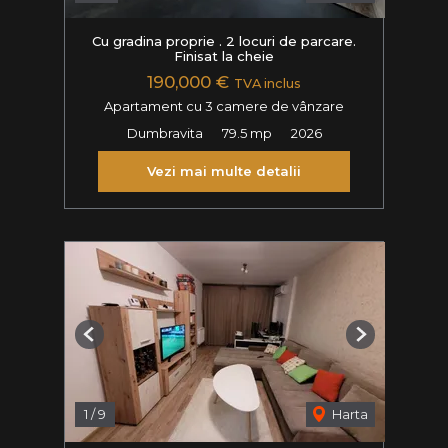
Cu gradina proprie . 2 locuri de parcare.
Finisat la cheie
190,000 €
TVA inclus
Apartament cu 3 camere de vânzare
Dumbravita
79.5 mp
2026
Vezi mai multe detalii
Previous
Next
1
/
9
Harta