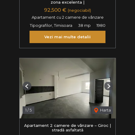
zona excelenta |
92,500 €
(negociabil)
Apartament cu 2 camere de vânzare
Tipografilor, Timisoara
38 mp
1980
Vezi mai multe detalii
Previous
Next
1
/
5
Harta
Apartament 2 camere de vânzare – Giroc |
stradă asfaltată