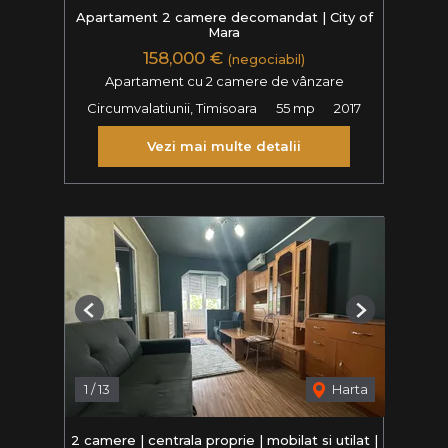
Apartament 2 camere decomandat | City of
Mara
158,000 €
(negociabil)
Apartament cu 2 camere de vânzare
Circumvalatiunii, Timisoara
55 mp
2017
Vezi mai multe detalii
Previous
Next
1
/
13
Harta
2 camere | centrala proprie | mobilat si utilat |