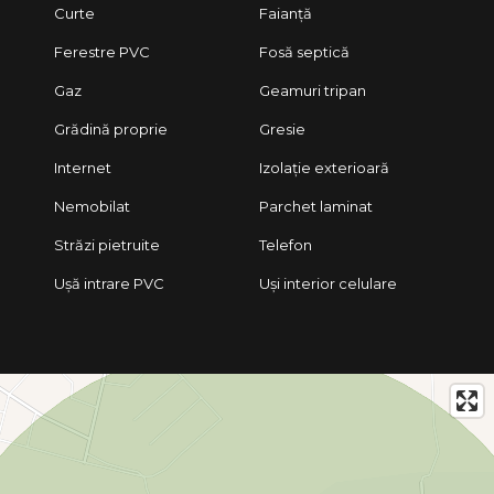
Curte
Faianță
Ferestre PVC
Fosă septică
Gaz
Geamuri tripan
Grădină proprie
Gresie
Internet
Izolație exterioară
Nemobilat
Parchet laminat
Străzi pietruite
Telefon
Ușă intrare PVC
Uși interior celulare