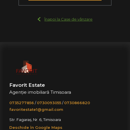
Înapoi la Case de vânzare
Favorit Estate
Agenție imobiliară Timisoara
0735277856
/
0730093055
/
0730866820
favoritestate1@gmail.com
Str. Fagaraș, Nr. 6, Timisoara
Deschide în Google Maps