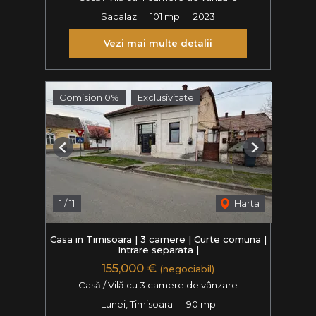
Sacalaz
101 mp
2023
Vezi mai multe detalii
Comision 0%
Exclusivitate
Previous
Next
1
/
11
Harta
Casa in Timisoara | 3 camere | Curte comuna |
Intrare separata |
155,000 €
(negociabil)
Casă / Vilă cu 3 camere de vânzare
Lunei, Timisoara
90 mp