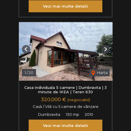
Vezi mai multe detalii
Previous
Next
1
/
20
Harta
Casa individuala 5 camere | Dumbravita | 3
minute de IKEA | Teren 630
320,000 €
(negociabil)
Casă / Vilă cu 5 camere de vânzare
Dumbravita
130 mp
2010
Vezi mai multe detalii