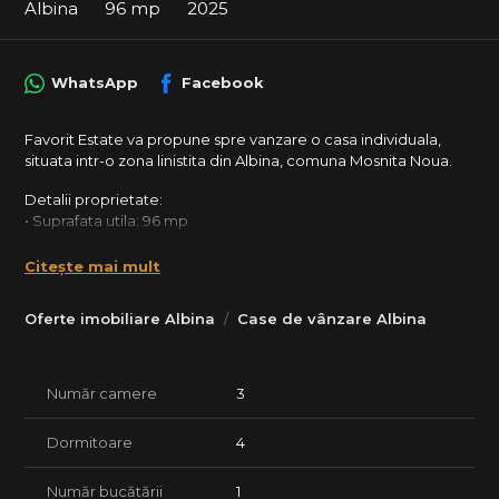
Albina
96 mp
2025
WhatsApp
Facebook
Favorit Estate va propune spre vanzare o casa individuala,
situata intr-o zona linistita din Albina, comuna Mosnita Noua.
Detalii proprietate:
• Suprafata utila: 96 mp
• Teren: 500 mp
• Compartimentare:
Citește mai mult
parter: living, bucatarie, 1 dormitor, baie, hol
etaj: hol, 3 dormitoare, baie
Oferte imobiliare Albina
Case de vânzare Albina
Constructie & finisaje:
• Geamuri tripan
• Izolatie: 10 cm
Număr camere
3
• Pereti tencuiti (fara rigips)
• Finisaje albe; finisajele finale se aleg de viitorii proprietari in
Dormitoare
4
limita unui buget generos
• Casele vor fi predate la cheie
Număr bucătării
1