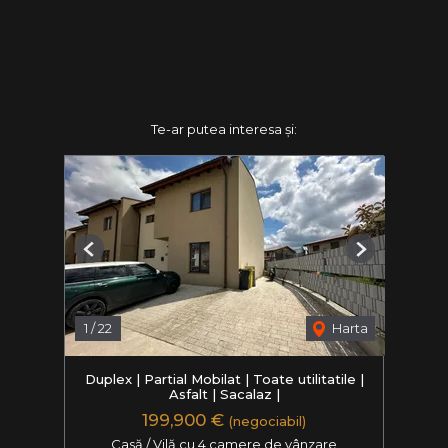
Te-ar putea interesa și:
Previous
Next
1
/
22
Harta
Duplex | Partial Mobilat | Toate utilitatile |
Asfalt | Sacalaz |
199,900 €
(negociabil)
Casă / Vilă cu 4 camere de vânzare