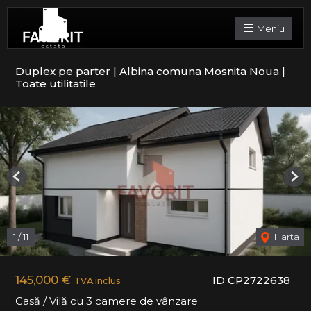
Meniu
Duplex pe parter | Albina comuna Mosnita Noua |
Toate utilitatile
Previous
Nex
1
/
11
Harta
145,000 €
ID CP2722638
TVA inclus
Casă / Vilă cu 3 camere de vânzare