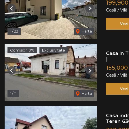
199,90
Casă / Vil
Previous
Next
Vezi
1
/
22
Harta
Comision 0%
Exclusivitate
Casa in T
|
155,000
Previous
Next
Casă / Vil
Vezi
1
/
11
Harta
Casa ind
Teren 63