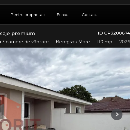
Pentru proprietari
Echipa
Contact
ID CP3200674
Finisaje premium
cu 3 camere de vânzare
Beregsau Mare
110 mp
2026
Next