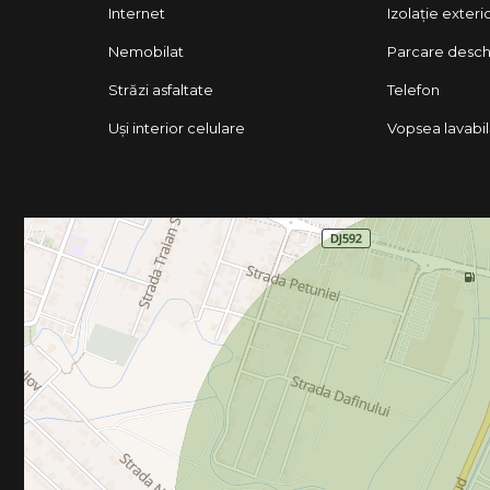
Internet
Izolație exteri
Nemobilat
Parcare desch
Străzi asfaltate
Telefon
Uși interior celulare
Vopsea lavabi