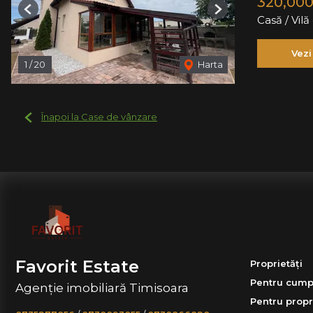
320,00
Previous
Next
Casă / Vil
Vezi
1
/
20
Harta
Înapoi la Case de vânzare
Favorit Estate
Proprietăți
Pentru cump
Agenție imobiliară Timisoara
Pentru propr