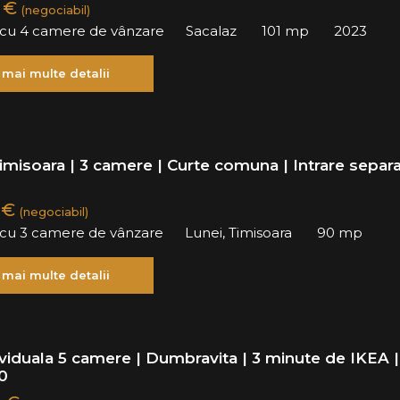
0 €
(negociabil)
ă cu 4 camere de vânzare
Sacalaz
101 mp
2023
 mai multe detalii
imisoara | 3 camere | Curte comuna | Intrare separ
 €
(negociabil)
ă cu 3 camere de vânzare
Lunei, Timisoara
90 mp
 mai multe detalii
ividuala 5 camere | Dumbravita | 3 minute de IKEA |
0