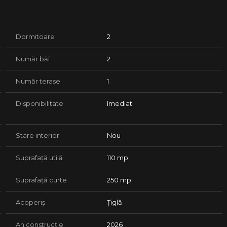
Dormitoare
2
Număr băi
2
re, cat si pentru amenajarea suprafetei locuibile;
Număr terase
1
Disponibilitate
Imediat
Stare interior
Nou
Suprafață utilă
110 mp
Suprafață curte
250 mp
Acoperiș
Țiglă
An construcție
2026