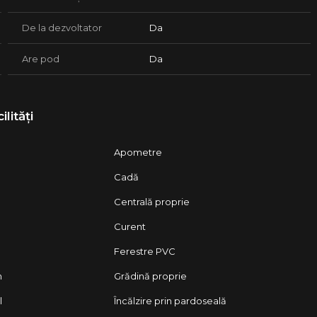
De la dezvoltator
Da
Are pod
Da
l pentru predare la cheie;
ilități
ului
 și predarea imobilului
Apometre
ITe!
Cadă
Centrală proprie
Curent
Ferestre PVC
n
Grădină proprie
l
Încălzire prin pardoseală