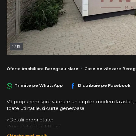
1
/
15
Oferte imobiliare Beregsau Mare
Case de vânzare Bere
Trimite pe
WhatsApp
Distribuie pe
Facebook
Vă propunem spre vânzare un duplex modern la asfalt, co
toate utilitatile, si curte generoasa.
>Detalii proprietate:
• Suprafață utilă: 110 mp
• Teren: 375 mp
Citește mai mult