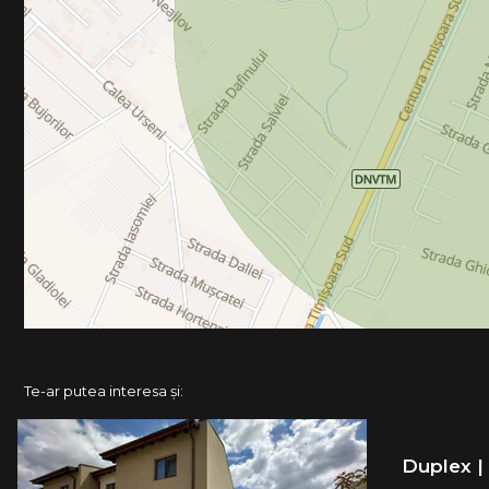
Te-ar putea interesa și:
Duplex | P