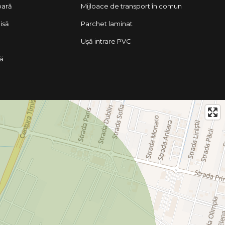
oară
Mijloace de transport în comun
isă
Parchet laminat
Ușă intrare PVC
lă