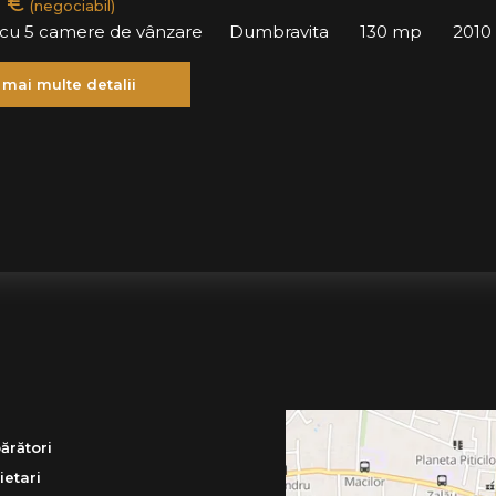
0 €
(negociabil)
ă cu 5 camere de vânzare
Dumbravita
130 mp
2010
 mai multe detalii
ărători
ietari