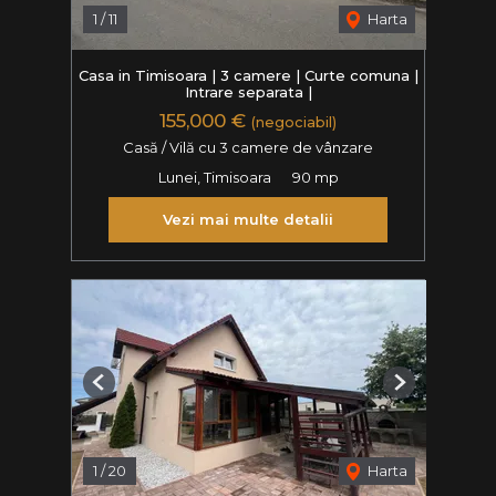
1
/
11
Harta
Casa in Timisoara | 3 camere | Curte comuna |
Intrare separata |
155,000 €
(negociabil)
Casă / Vilă cu 3 camere de vânzare
Lunei, Timisoara
90 mp
Vezi mai multe detalii
Previous
Next
1
/
20
Harta