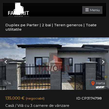
Meniu
Duplex pe Parter | 2 bai | Teren generos | Toate
utilitatile
Previous
Nex
1
/
14
Harta
135,000 €
ID CP3174798
(negociabil)
Casă / Vilă cu 3 camere de vânzare