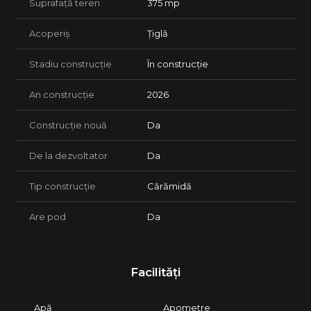
Suprafață teren
375 mp
Acoperiș
Țiglă
Stadiu construcție
În construcție
An construcție
2026
Construcție nouă
Da
De la dezvoltator
Da
Tip construcție
Cărămidă
Are pod
Da
Facilități
Apă
Apometre