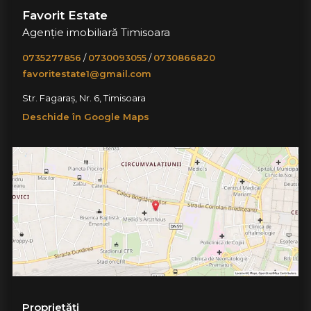
Favorit Estate
Agenție imobiliară Timisoara
0735277856
/
0730093055
/
0730866820
favoritestate1@gmail.com
Str. Fagaraș, Nr. 6, Timisoara
Deschide în Google Maps
Proprietăți