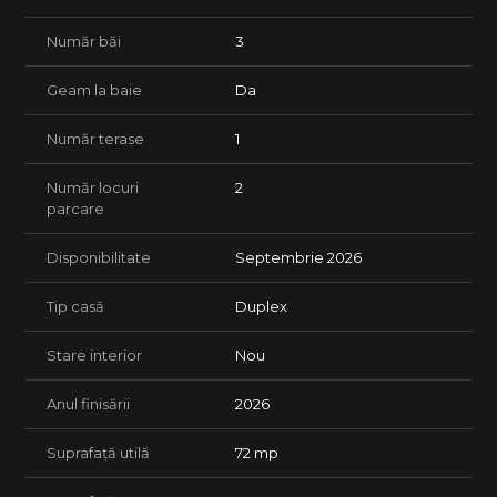
• Termen de predare minim (aprox. o luna)
• Teren generos.
Număr băi
3
• Compartimentare smart.
Detalii preț:
Geam la baie
Da
• Preț: 135.000 €
• Se acceptă achiziția prin credit bancar
Număr terase
1
• Termen de predare Septembrie 2026.
Număr locuri
2
Servicii incluse:
parcare
• Consultanță juridică și financiar-bancară pe tot parcursul
achiziției
• Sprijin în obținerea creditului ipotecar
Disponibilitate
Septembrie 2026
• Asistență la documente și programare notar
• Suport complet până la predarea imobilului
Tip casă
Duplex
Lasă procesul de achiziție în seama agenției tale FAVORITe –
Favorit Estate.
Stare interior
Nou
Anul finisării
2026
Suprafață utilă
72 mp