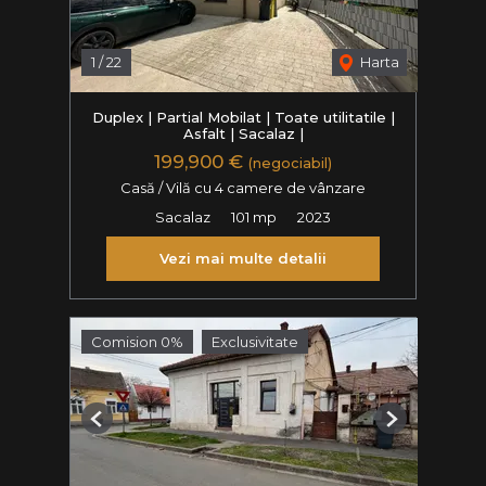
1
/
22
Harta
Duplex | Partial Mobilat | Toate utilitatile |
Asfalt | Sacalaz |
199,900 €
(negociabil)
Casă / Vilă cu 4 camere de vânzare
Sacalaz
101 mp
2023
Vezi mai multe detalii
Comision 0%
Exclusivitate
Previous
Next