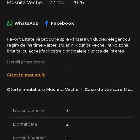
Mosnita Veche
72 mp
2026
WhatsApp
Facebook
Favorit Estate vă propune spre vânzare un duplex elegant cu
regim de inaltime Parter, situat în Moșnița Veche, într-o zonă
liniștită, cu acces facil către principalele puncte de interes.
Detalii proprietate:
• Suprafață utilă: 72 mp + terasă de 12 mp
Citește mai mult
• Compartimentare modernă:
Parter – bucătărie (se poate închide), living & dining open-
Oferte imobiliare Mosnita Veche
Case de vânzare Mosnit
space, baie, antreu, hol și casă a scării
Pod de depozitare.
• Teren: 375 mp
Număr camere
3
• Toate utilitățile (apă, gaz, curent, canalizare)
Dormitoare
2
Avantaje locație:
• Cartier liniștit, cu acces rapid la școală, grădiniță și Centru
comercial.
Număr bucătării
1