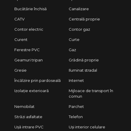
Bucătărie închisă
Canalizare
CATV
Centrală proprie
Contor electric
Contor gaz
Curent
Curte
Ferestre PVC
Gaz
Geamuri tripan
Grădină proprie
Gresie
Iluminat stradal
Încălzire prin pardoseală
Internet
Izolație exterioară
Mijloace de transport în
comun
Nemobilat
Parchet
Străzi asfaltate
Telefon
Ușă intrare PVC
Uși interior celulare