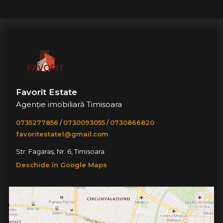
Favorit Estate
Agenție imobiliară Timisoara
0735277856
/
0730093055
/
0730866820
favoritestate1@gmail.com
Str. Fagaraș, Nr. 6, Timisoara
Deschide în Google Maps