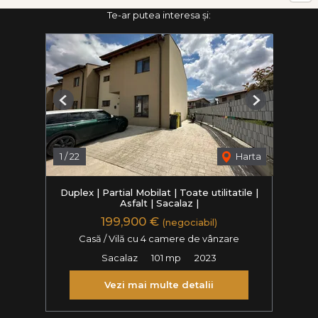
Te-ar putea interesa și:
Previous
Next
1
/
22
Harta
Duplex | Partial Mobilat | Toate utilitatile |
Asfalt | Sacalaz |
199,900 €
(negociabil)
Casă / Vilă cu 4 camere de vânzare
Sacalaz
101 mp
2023
Vezi mai multe detalii