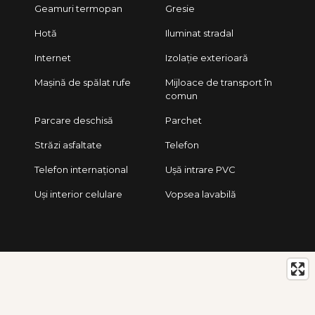
Geamuri termopan
Gresie
Hotă
Iluminat stradal
Internet
Izolație exterioară
Mașină de spălat rufe
Mijloace de transport în
comun
Parcare deschisă
Parchet
Străzi asfaltate
Telefon
Telefon internațional
Ușă intrare PVC
Uși interior celulare
Vopsea lavabilă