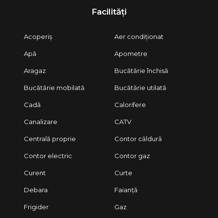
Facilități
Acoperiș
Aer condiționat
Apă
Apometre
Aragaz
Bucătărie închisă
Bucătărie mobilată
Bucătărie utilată
Cadă
Calorifere
Canalizare
CATV
Centrală proprie
Contor căldură
Contor electric
Contor gaz
Curent
Curte
Debara
Faianță
Frigider
Gaz