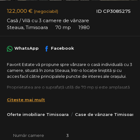
122,000 €
ID CP3085275
(negociabil)
Casă / Vilă cu 3 camere de vânzare
Steaua, Timisoara
70 mp
1980
WhatsApp
Facebook
Favorit Estate vă propune spre vânzare o casă individuală cu 3
camere, situată în zona Steaua, într-o locație liniștită și cu
acces facil către principalele puncte de interes ale orașului.
Proprietatea are o suprafață utilă de 70 mp și este amplasată
pe un teren cu o curte de aproximativ 170 mp.
Citește mai mult
Compartimentarea este decomandată și include:
Living
Oferte imobiliare Timisoara
Case de vânzare Timisoara
2 dormitoare
Hol
Bucătărie
Baie cu geam
Număr camere
3