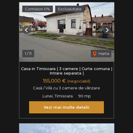
Comision 0%
Exclusivitate
Previous
Next
1
/
11
Harta
Casa in Timisoara | 3 camere | Curte comuna |
Intrare separata |
155,000 €
(negociabil)
Casă / Vilă cu 3 camere de vânzare
Lunei, Timisoara
90 mp
Vezi mai multe detalii