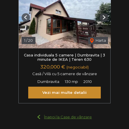
Previous
Next
1
/
20
Harta
Casa individuala 5 camere | Dumbravita | 3
minute de IKEA | Teren 630
320,000 €
(negociabil)
Casă / Vilă cu 5 camere de vânzare
Dumbravita
130 mp
2010
Vezi mai multe detalii
Înapoi la Case de vânzare