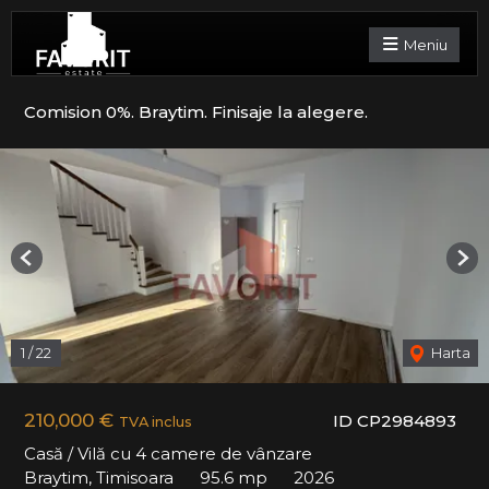
Meniu
Comision 0%. Braytim. Finisaje la alegere.
Previous
Nex
1
/
22
Harta
210,000 €
ID CP2984893
TVA inclus
Casă / Vilă cu 4 camere de vânzare
Braytim, Timisoara
95.6 mp
2026