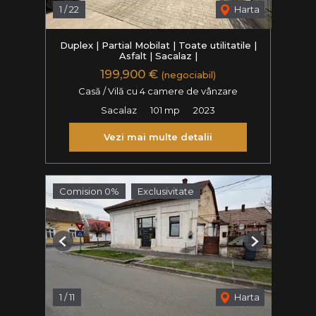
1
/
22
Harta
Duplex | Partial Mobilat | Toate utilitatile |
Asfalt | Sacalaz |
199,900 €
(negociabil)
Casă / Vilă cu 4 camere de vânzare
Sacalaz
101 mp
2023
Vezi mai multe detalii
Comision 0%
Exclusivitate
Previous
Next
1
/
11
Harta