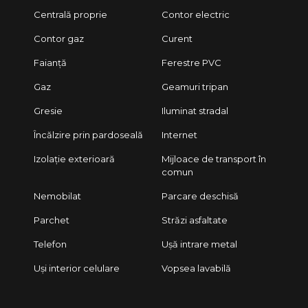
Centrală proprie
Contor electric
Contor gaz
Curent
Faianță
Ferestre PVC
Gaz
Geamuri tripan
Gresie
Iluminat stradal
Încălzire prin pardoseală
Internet
Izolație exterioară
Mijloace de transport în
comun
Nemobilat
Parcare deschisă
Parchet
Străzi asfaltate
Telefon
Ușă intrare metal
Uși interior celulare
Vopsea lavabilă