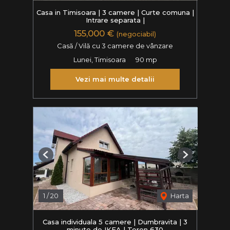
Casa in Timisoara | 3 camere | Curte comuna |
Intrare separata |
155,000 €
(negociabil)
Casă / Vilă cu 3 camere de vânzare
Lunei, Timisoara
90 mp
Vezi mai multe detalii
Previous
Next
1
/
20
Harta
Casa individuala 5 camere | Dumbravita | 3
minute de IKEA | Teren 630