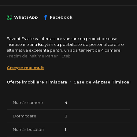
WhatsApp
Facebook
.
Favorit Estate va oferta spre vanzare un proiect de case
insiruite in zona Braytim cu posibilitate de personalizare si o
alternativa excelenta pentru un apartament de 4 camere:
- regim de inaltime Parter + Etaj;
- suprafete utila de la 95.6 mp si 101 mp, terase generoase si
Citește mai mult
balcon;
- gradini cu suprafete 40 mp si 100 mp;
- detalii constructive : ziduri exterioare si interioare din
Oferte imobiliare Timisoara
Case de vânzare Timisoara
caramida porotherm de 25 cm termoizolata exterior cu
polistiren de 10 cm, Ferestre si usi PVC cu geam TRIPAN (3 foi
de sticla),4 anotimpuri, prize Gewiss, FINISAJE LA ALEGERE.
Număr camere
4
- CENTRALA termica PROPRIE cu incalzire prin pardoseala;
- compartimentare:
- parter : hol acces, bucatarie inchisa, camera de zi, debara,
Dormitoare
3
camera tehnica, baie, terasa;
- etaj : hol acces, 2 dormitoare, birou/dressing, baie, balcon;
Număr bucătării
1
Detalii suplimentare :