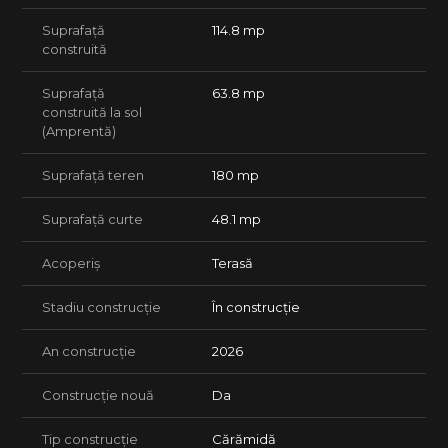
Suprafață
114.8 mp
construită
Suprafață
63.8 mp
construită la sol
(Amprentă)
Suprafață teren
180 mp
Suprafață curte
48.1 mp
Acoperiș
Terasă
Stadiu construcție
În construcție
An construcție
2026
Construcție nouă
Da
Tip construcție
Cărămidă