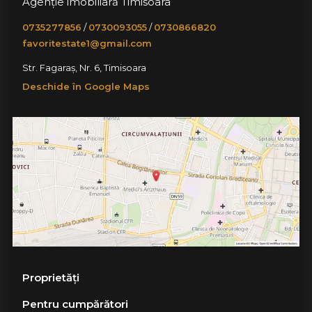
Agenție imobiliară Timisoara
0735277856
/
0730093055
/
0730866820
favoritestate1@gmail.com
Str. Fagaraș, Nr. 6, Timisoara
Deschide în Google Maps
Proprietăți
Pentru cumpărători