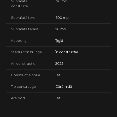
Suprafață
120 mp
• Termen de predare: Decembrie 2026
construită
Servicii incluse:
• Consultanta juridica completa
Suprafață teren
600 mp
• Asistenta financiar-bancara si sprijin in obtinerea creditului
• Suport pana la semnarea actului de vanzare-cumparare si
Suprafață terasă
20 mp
predarea imobilului
Lasa procesul de achizitie in seama agentiei tale FAVORITe!
Acoperiș
Țiglă
Stadiu construcție
În construcție
An construcție
2025
Construcție nouă
Da
Tip construcție
Cărămidă
Are pod
Da