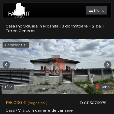
Meniu
Casa Individuala in Mosnita | 3 dormitoare + 2 bai |
Teren Generos
Comision 0%
Previous
Nex
1
/
22
Harta
196,000 €
ID CP3076975
(negociabil)
Casă / Vilă cu 4 camere de vânzare