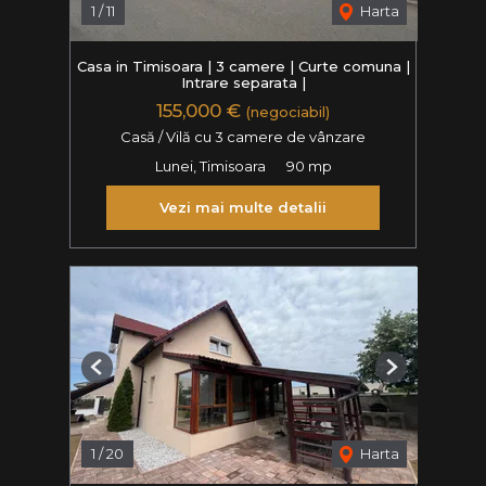
1
/
11
Harta
Casa in Timisoara | 3 camere | Curte comuna |
Intrare separata |
155,000 €
(negociabil)
Casă / Vilă cu 3 camere de vânzare
Lunei, Timisoara
90 mp
Vezi mai multe detalii
Previous
Next
1
/
20
Harta