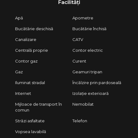
Facilități
Apă
Apometre
Bucătărie deschisă
Bucătărie închisă
Canalizare
CATV
Centrală proprie
Contor electric
Contor gaz
Curent
Gaz
Geamuri tripan
Iluminat stradal
Încălzire prin pardoseală
Internet
Izolație exterioară
Mijloace de transport în
Nemobilat
comun
Străzi asfaltate
Telefon
Vopsea lavabilă