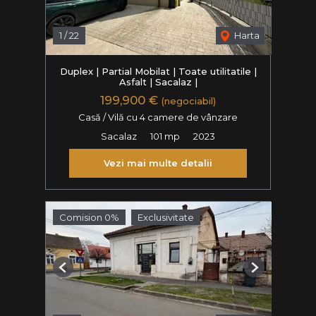
1
/
22
Harta
Duplex | Partial Mobilat | Toate utilitatile |
Asfalt | Sacalaz |
199,900 €
(negociabil)
Casă / Vilă cu 4 camere de vânzare
Sacalaz
101 mp
2023
Vezi mai multe detalii
Comision 0%
Exclusivitate
Previous
Next