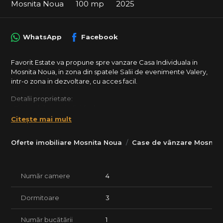
Mosnita Noua
100 mp
2025
WhatsApp
Facebook
Favorit Estate va propune spre vanzare Casa Individuala in
Mosnita Noua, in zona din spatele Salii de evenimente Valery,
intr-o zona in dezvoltare, cu acces facil.
Detalii proprietate:
• Tip imobil: casa individuala
• Regim de inaltime: Parter
Citește mai mult
• Suprafata utila: 100 mp
• Terasa: 20 mp
Oferte imobiliare Mosnita Noua
Case de vânzare Mosnita
• Suprafata teren: 600 mp
Compartimentare:
• Parter: hol acces, living + bucatarie (la cerere se poate
Număr camere
4
inchide bucataria), 3 dormitoare, 2 bai, terasa, camera tehnica
• Pod: acces cu scara retractabila pentru depozitare
Dormitoare
3
Dotari si finisaje:
• Ziduri exterioare si interioare din caramida Porotherm
Număr bucătării
1