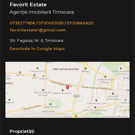
Favorit Estate
Agenție imobiliară Timisoara
0735277856
/
0730093055
/
0730866820
favoritestate1@gmail.com
Str. Fagaraș, Nr. 6, Timisoara
Deschide în Google Maps
Proprietăți