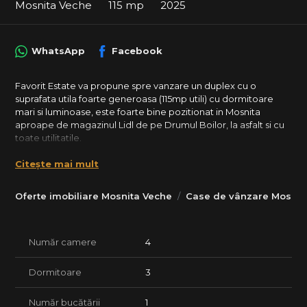
Mosnita Veche
115 mp
2025
WhatsApp
Facebook
Favorit Estate va propune spre vanzare un duplex cu o
suprafata utila foarte generoasa (115mp utili) cu dormitoare
mari si luminoase, este foarte bine pozitionat in Mosnita
aproape de magazinul Lidl de pe Drumul Boilor, la asfalt si cu
toate utilitatile.
Duplexul beneficiaza de zona privata (vor fi undeva la 6 case
Citește mai mult
in aceasta zona) cu intrare cu poarta automata cu deschidere
automata cu telecomanda.
Oferte imobiliare Mosnita Veche
Case de vânzare Mosnit
Detalii proprietate:
• Suprafata utila: 115 mp
• Teren: 290 mp
Număr camere
4
• Compartimentare:
Dormitoare
3
- parter: Hol de acces, dormitor generos (13mp), baie, spatiu
de depozitare sub scara, living+bucatarie open space.
- etaj: hol, 2 dormitoare mari (>20mp) , baie mare cu vana.
Număr bucătării
1