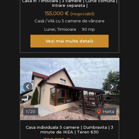
Casa in Timisoara | 3 camere | Curte comuna |
Intrare separata |
155,000 €
(negociabil)
Casă / Vilă cu 3 camere de vânzare
Lunei, Timisoara
90 mp
Vezi mai multe detalii
Previous
Next
1
/
20
Harta
Casa individuala 5 camere | Dumbravita | 3
minute de IKEA | Teren 630