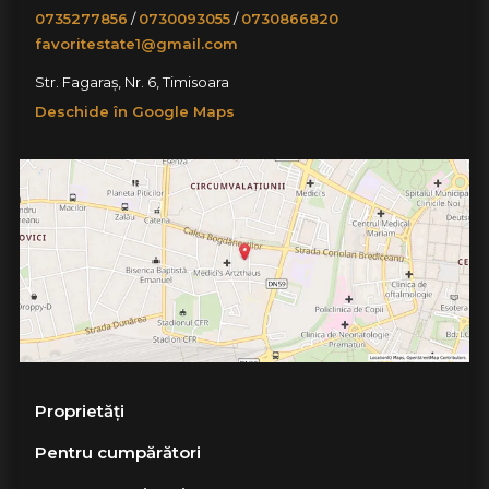
0735277856
/
0730093055
/
0730866820
favoritestate1@gmail.com
Str. Fagaraș, Nr. 6, Timisoara
Deschide în Google Maps
Proprietăți
Pentru cumpărători