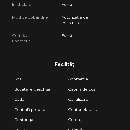
Intabulare
Există
Mod de dobândire
Autorizație de
construire
Certificat
Există
Energetic
Facilități
Apă
Apometre
Bucătărie deschisă
Cabină de duș
Cadă
Canalizare
Centrală proprie
Contor electric
Contor gaz
Curent
Curte
Faianță