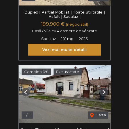
Duplex | Partial Mobilat | Toate utilitatile |
Asfalt | Sacalaz |
199,900 €
(negociabil)
Casă / Vilă cu 4 camere de vânzare
Sacalaz
101 mp
2023
Vezi mai multe detalii
Comision 0%
Exclusivitate
Previous
Next
1
/
11
Harta