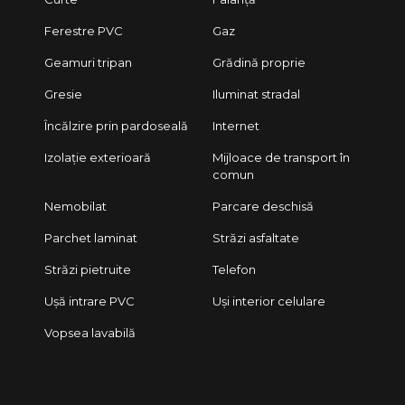
Ferestre PVC
Gaz
Geamuri tripan
Grădină proprie
Gresie
Iluminat stradal
Încălzire prin pardoseală
Internet
Izolație exterioară
Mijloace de transport în
comun
Nemobilat
Parcare deschisă
Parchet laminat
Străzi asfaltate
Străzi pietruite
Telefon
Ușă intrare PVC
Uși interior celulare
Vopsea lavabilă