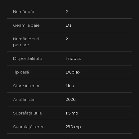
- pod: Spatiu de depozitare pe toata suprafata casei cu
inaltime mare
Număr băi
2
Constructie & finisaje:
Geam la baie
Da
• Geamuri tripan
• Izolatie: 10 cm
• Pereti tencuiti (fara rigips)
Număr locuri
2
• Finisaje moderne si alese cu atentie la detalii;
parcare
• Casele vor fi predate la cheie impreuna cu curte amenajata
cu alei pietonale si acces auto.
Disponibilitate
Imediat
*Totodata toate sunt situate pe o strada privata care va fi
ingradita cu garduri de beton, poarta de acces auto cu
Tip casă
Duplex
telecomanda.
Utilitati:
Stare interior
Nou
• Apa
• Gaz
Anul finisării
2026
• Curent
• Canalizare
Suprafață utilă
115 mp
• Asfalt
Avantaje locatie:
Suprafață teren
290 mp
• Statie de transport in comun la 2 min.
• Supermarket (Lidl) la 5 min.