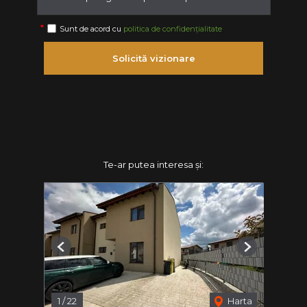
Sunt de acord cu
politica de confidențialitate
Solicită vizionare
Te-ar putea interesa și:
Previous
Next
1
/
22
Harta