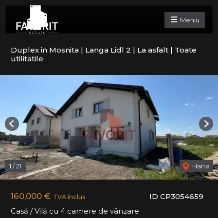
Meniu
Duplex in Mosnita | Langa Lidl 2 | La asfalt | Toate
utilitatile
Previous
Nex
1
/
21
Harta
160,000 €
ID CP3054659
TVA inclus
Casă / Vilă cu 4 camere de vânzare