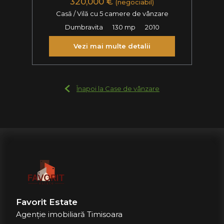
320,000 €
(negociabil)
Casă / Vilă cu 5 camere de vânzare
Dumbravita
130 mp
2010
Vezi mai multe detalii
Înapoi la Case de vânzare
Favorit Estate
Agenție imobiliară Timisoara