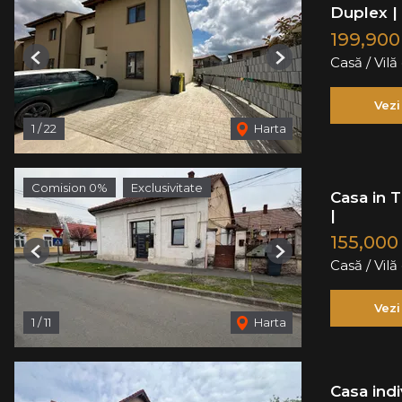
Duplex | P
199,90
Casă / Vil
Previous
Next
Vezi
1
/
22
Harta
Comision 0%
Exclusivitate
Casa in T
|
155,000
Previous
Next
Casă / Vil
Vezi
1
/
11
Harta
Casa ind