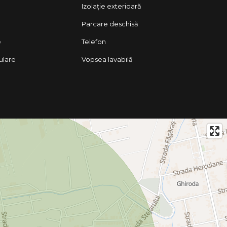
Izolație exterioară
Parcare deschisă
e
Telefon
lulare
Vopsea lavabilă