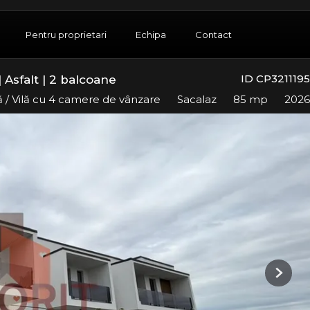
Pentru proprietari
Echipa
Contact
ID CP3211195
 Asfalt | 2 balcoane
 / Vilă cu 4 camere de vânzare
Sacalaz
85 mp
2026
Next