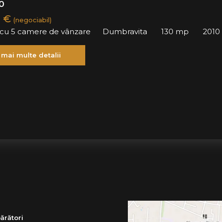
0
0 €
(negociabil)
ă cu 5 camere de vânzare
Dumbravita
130 mp
2010
 mai multe detalii
ărători