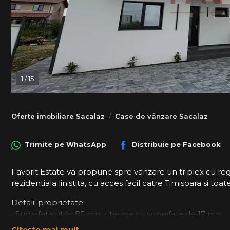
1
/
15
Oferte imobiliare Sacalaz
Case de vânzare Sacalaz
Trimite pe
WhatsApp
Distribuie pe
Facebook
Favorit Estate va propune spre vanzare un triplex cu regi
rezidentiala linistita, cu acces facil catre Timisoara si toate 
Detalii proprietate:
• Suprafata utila: 85 mp + terasa cu suprafata de 17 mp;
• Teren: 244 mp
Citește mai mult