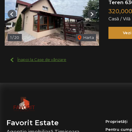
Teren 63
320,00
Previous
Next
Casă / Vil
Vezi
1
/
20
Harta
Înapoi la Case de vânzare
Favorit Estate
Proprietăți
Pentru cump
Agenție imobiliară Timisoara