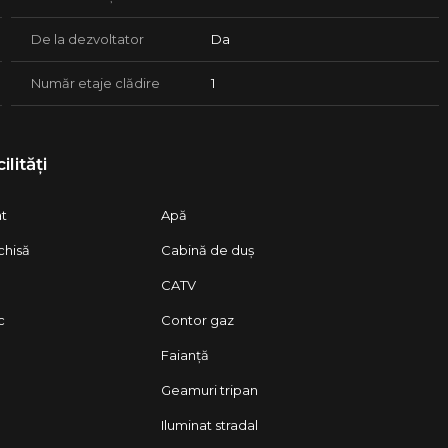
De la dezvoltator
Da
Număr etaje clădire
1
17 mp utili terasa;
 utili + 20 mp terasa;
ilități
at
Apă
chisă
Cabină de duș
lui
 si predarea imobilului
CATV
Te!
c
Contor gaz
Faianță
Geamuri tripan
Iluminat stradal