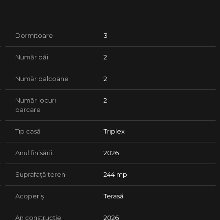
Dormitoare
3
 camera tehnica, terasa;
ire pe balcon, baie;
Număr băi
2
Număr balcoane
2
Număr locuri
2
parcare
 anotimpuri
Tip casă
Triplex
Anul finisării
2026
Suprafață teren
244 mp
Acoperiș
Terasă
An construcție
2026