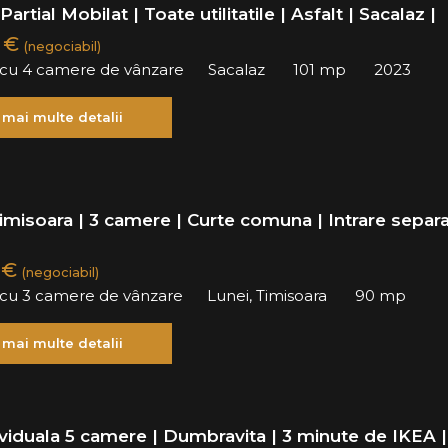
artial Mobilat | Toate utilitatile | Asfalt | Sacalaz |
0 €
(negociabil)
ă cu 4 camere de vânzare
Sacalaz
101 mp
2023
 mai multe detalii
imisoara | 3 camere | Curte comuna | Intrare separ
 €
(negociabil)
ă cu 3 camere de vânzare
Lunei, Timisoara
90 mp
 mai multe detalii
ividuala 5 camere | Dumbravita | 3 minute de IKEA |