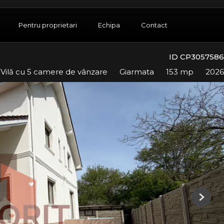
Pentru proprietari
Echipa
Contact
ID CP3057586
 Vilă cu 5 camere de vânzare
Giarmata
153 mp
2026
Next