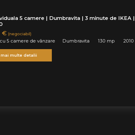
ividuala 5 camere | Dumbravita | 3 minute de IKEA |
0
0 €
(negociabil)
ă cu 5 camere de vânzare
Dumbravita
130 mp
2010
 mai multe detalii