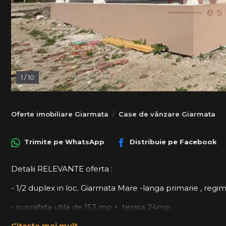
1
/
10
Oferte imobiliare Giarmata
Case de vânzare Giarmata
Trimite pe
WhatsApp
Distribuie pe
Facebook
Detalii RELEVANTE oferta :
- 1/2 duplex in loc. Giarmata Mare -langa primarie , reg
- suprafata utila de 153 mp +. terasa 24mp ;
Citește mai mult