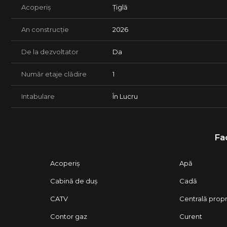
Acoperiș
Țiglă
An construcție
2026
De la dezvoltator
Da
Număr etaje clădire
1
Intabulare
În Lucru
Fac
Acoperiș
Apă
Cabină de duș
Cadă
CATV
Centrală prop
Contor gaz
Curent