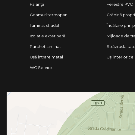
Faianță
Ferestre PVC
Geamuri termopan
Grădină propr
Iluminat stradal
Încălzire prin
Izolație exterioară
Mijloace de t
Parchet laminat
Străzi asfaltat
Ușă intrare metal
Uși interior ce
WC Serviciu