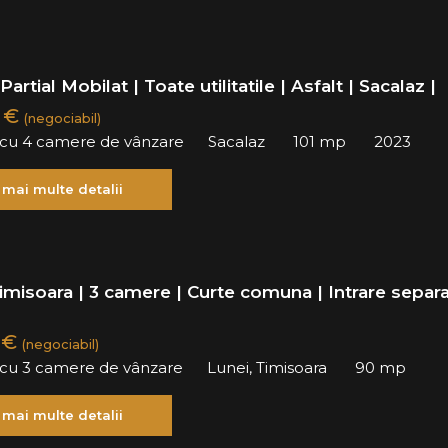
artial Mobilat | Toate utilitatile | Asfalt | Sacalaz |
0 €
(negociabil)
ă cu 4 camere de vânzare
Sacalaz
101 mp
2023
 mai multe detalii
imisoara | 3 camere | Curte comuna | Intrare separ
 €
(negociabil)
ă cu 3 camere de vânzare
Lunei, Timisoara
90 mp
 mai multe detalii