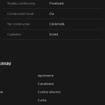
Stadiu construcție
Finalizată
Construcție nouă
Da
Tip construcție
Cărămidă
Cadastru
Există
ilități
Apometre
Canalizare
rie
Contor electric
Curte