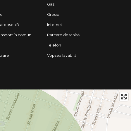
Gaz
ie
Gresie
 pardoseală
Internet
ransport în comun
Parcare deschisă
e
Telefon
lulare
Vopsea lavabilă