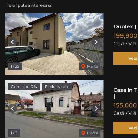
Te-ar putea interesa și:
Duplex | P
199,90
Casă / Vil
Previous
Next
Vezi
1
/
22
Harta
Comision 0%
Exclusivitate
Casa in T
|
155,000
Previous
Next
Casă / Vil
Vezi
1
/
11
Harta