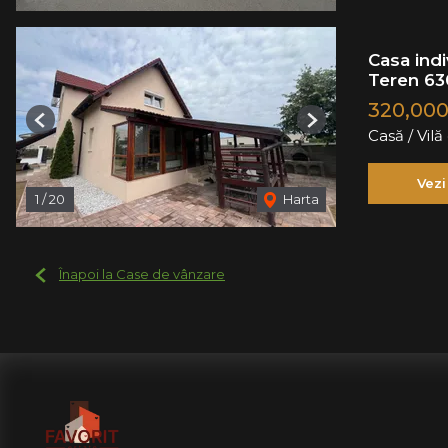
Casa ind
Teren 63
320,00
Previous
Next
Casă / Vil
Vezi
1
/
20
Harta
Înapoi la Case de vânzare