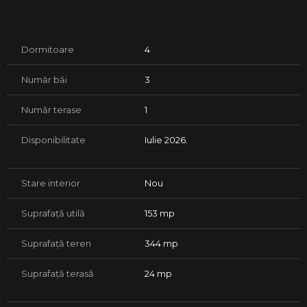
 caramida , termoizolata exterior cu polistiren de 10 cm,
cla);
Dormitoare
4
Număr băi
3
tor, baie, terasa;
Număr terase
1
e, faianta, ferestre cu tamplarie PVC si geam termopan, usa
puri sanitare noi ;
Disponibilitate
Iulie 2026.
Stare interior
Nou
mul de acces fiind asfaltat .
Suprafață utilă
153 mp
are ale aceluiasi dezvoltator.
Suprafață teren
344 mp
unui credit bancar.
Suprafață terasă
24 mp