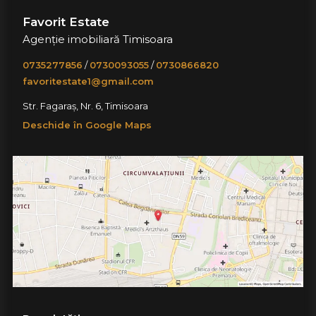
Favorit Estate
Agenție imobiliară Timisoara
0735277856
/
0730093055
/
0730866820
favoritestate1@gmail.com
Str. Fagaraș, Nr. 6, Timisoara
Deschide în Google Maps