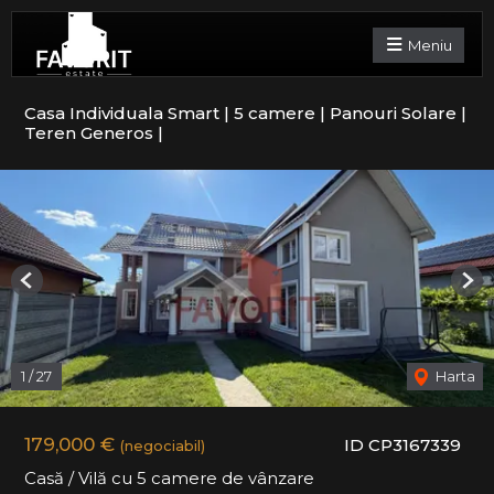
Meniu
Casa Individuala Smart | 5 camere | Panouri Solare |
Teren Generos |
Previous
Nex
1
/
27
Harta
179,000 €
ID CP3167339
(negociabil)
Casă / Vilă cu 5 camere de vânzare