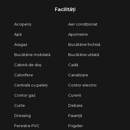
Facilități
>Utilități:
• Apă, gaz, curent electric, canalizare
Acoperiș
Aer condiționat
>Avantaje locație:
• Zonă liniștită, perfectă pentru familii
Apă
Apometre
• Acces facil către Timișoara
• Curte mare
Aragaz
Bucătărie închisă
>Detalii Plata:
Bucătărie mobilată
Bucătărie utilată
• Se acceptă plată din surse proprii sau credit bancar
Cabină de duș
Cadă
• Pretul este:
-179.000 de euro, usor negociabil
Calorifere
Canalizare
>Servicii incluse:
Centrală cu peleți
Contor electric
• Consultanță juridică completă
• Asistență financiar-bancară și sprijin în obținerea creditului
Contor gaz
Curent
• Suport până la semnarea actului de vânzare-cumpărare și
predarea imobilului
Curte
Debara
Lasă procesul de achiziție în seama agenției tale FAVORITe!
Dressing
Faianță
Ferestre PVC
Frigider