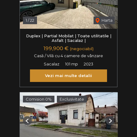
1
/
22
Harta
Duplex | Partial Mobilat | Toate utilitatile |
Asfalt | Sacalaz |
199,900 €
(negociabil)
Casă / Vilă cu 4 camere de vânzare
Sacalaz
101 mp
2023
Vezi mai multe detalii
Comision 0%
Exclusivitate
Previous
Next