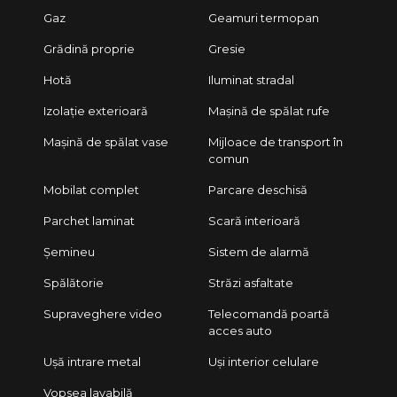
Gaz
Geamuri termopan
Grădină proprie
Gresie
Hotă
Iluminat stradal
Izolație exterioară
Mașină de spălat rufe
Mașină de spălat vase
Mijloace de transport în
comun
Mobilat complet
Parcare deschisă
Parchet laminat
Scară interioară
Șemineu
Sistem de alarmă
Spălătorie
Străzi asfaltate
Supraveghere video
Telecomandă poartă
acces auto
Ușă intrare metal
Uși interior celulare
Vopsea lavabilă