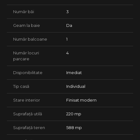
✔ Birou
Număr băi
3
✔ Debara
Geam la baie
Da
✔ Camera tehnica
✔ Baie
Număr balcoane
1
Mansardă:
Număr locuri
4
parcare
✔ Dormitor matrimonial cu dressing si baie proprie
✔ 2 Dormitoare ( unul din el transformat in dressing )
Disponibilitate
Imediat
✔ Hol generos
Tip casă
Individual
✔ A 3-a baie transformata in spalatorie
Stare interior
Finisat modern
Curte și exterior
Suprafață utilă
220 mp
Curtea este împrejmuită și beneficiază de:
✔ Poartă auto automatizată cu telecomandă
Suprafață teren
588 mp
✔ Poartă pietonală separată