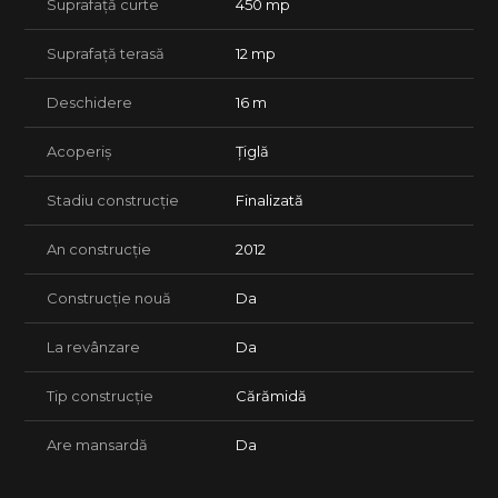
Suprafață curte
450 mp
✔ Curte pavată
Suprafață terasă
12 mp
✔ Posibilitate de parcare pentru până la 4 autoturisme
✔ Zona de gratar
Deschidere
16 m
✔ Gazon existent și spațiu generos pentru amenajare după
Acoperiș
Țiglă
preferințele noului proprietar
Stadiu construcție
Finalizată
Dotări și facilități
✔ centrala peleti+ gaz la poarta
An construcție
2012
✔ curent Enel+panouri fotovoltaice de 9,5 kw
Construcție nouă
Da
✔ Bucătărie complet mobilată și utilată, inclusiv frigider, hota
cuptor încorporat, plită și mașină de spălat vase incorporata
La revânzare
Da
✔ Mobilier de bucătărie realizat la comandă
Tip construcție
Cărămidă
✔ Băi complet echipate (cadă, cabină de duș și mobilier)
Are mansardă
Da
✔ Geamuri termopan
✔ Finisaje moderne și bine întreținute