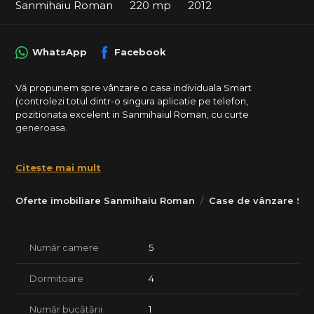
Sanmihaiu Roman
220 mp
2012
WhatsApp
Facebook
Vă propunem spre vânzare o casa individuala Smart
(controlezi totul dintr-o singura aplicatie pe telefon,
pozitionata excelent in Sanmihaiul Roman, cu curte
generoasa.
>Detalii proprietate:
Citește mai mult
• Suprafață utilă: 220mp
Oferte imobiliare Sanmihaiu Roman
Case de vânzare Sa
• Teren: 588 mp
>Compartimentare:
Număr camere
5
Parter:
✔ Living generos cu zonă de dining
Dormitoare
4
✔ Bucătărie inchisa complet mobilată și utilată
Număr bucătării
1