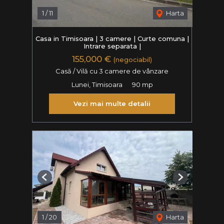
1
/
11
Harta
Casa in Timisoara | 3 camere | Curte comuna |
Intrare separata |
155,000 €
(negociabil)
Casă / Vilă cu 3 camere de vânzare
Lunei, Timisoara
90 mp
Vezi mai multe detalii
Previous
Next
1
/
20
Harta