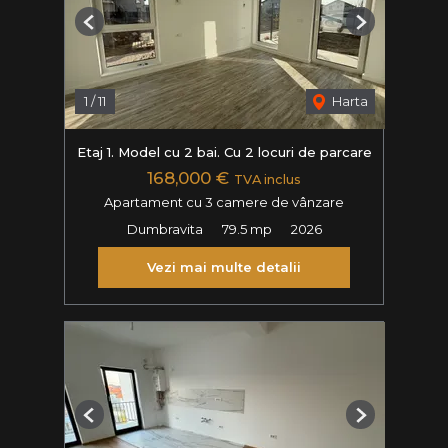
Previous
Next
1
/
11
Harta
Etaj 1. Model cu 2 bai. Cu 2 locuri de parcare
168,000 €
TVA inclus
Apartament cu 3 camere de vânzare
Dumbravita
79.5 mp
2026
Vezi mai multe detalii
Previous
Next