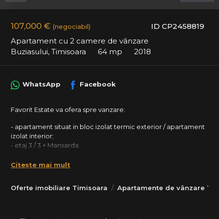
107,000 €
ID CP2458819
(negociabil)
Apartament cu 2 camere de vânzare
Buziasului, Timisoara
64 mp
2018
WhatsApp
Facebook
Favorit Estate va ofera spre vanzare:
- apartament situat in bloc izolat termic exterior / apartament
izolat interior;
- etaj 3 / 3 + Mansarda.
- model pe 2 nivele cu scara interioara si terasa generoasa.
Citește mai mult
- Detalii amenajare : parchet, gresie, faianta, ferestre cu
tamplarie PVC si geam termopan, usa metalica la intrare, usi
Oferte imobiliare Timisoara
Apartamente de vânzare Tim
interioare celulare, vopsea lavabila, corpuri sanitare noi, aer
conditionat.
- CENTRALA termica PROPRIE (cu incalzire prin pardoseala);