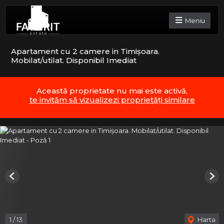
Meniu
Apartament cu 2 camere in Timișoara.
Mobilat/utilat. Disponibil Imediat
Această proprietate nu mai este activă,
te invităm să vizualizezi proprietăți similare
Previous
Nex
1
/
13
Harta