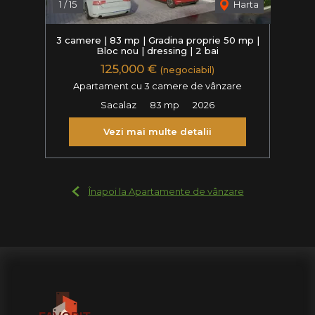
1
/
15
Harta
3 camere | 83 mp | Gradina proprie 50 mp |
Bloc nou | dressing | 2 bai
125,000 €
(negociabil)
Apartament cu 3 camere de vânzare
Sacalaz
83 mp
2026
Vezi mai multe detalii
Înapoi la Apartamente de vânzare