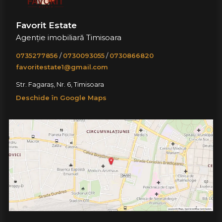
Favorit Estate
Agenție imobiliară Timisoara
0735277856
/
0730093055
/
0730866820
favoritestate1@gmail.com
Str. Fagaraș, Nr. 6, Timisoara
Deschide în Google Maps