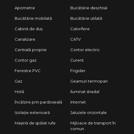
Apometre
Bucătărie deschisă
Bucătărie mobilată
Bucătărie utilată
Cabină de duș
Calorifere
Canalizare
CATV
Centrală proprie
Contor electric
Contor gaz
Curent
Ferestre PVC
Frigider
Gaz
Geamuri termopan
Hotă
Iluminat stradal
Încălzire prin pardoseală
Internet
Izolație exterioară
Jaluzele orizontale
Mașină de spălat rufe
Mijloace de transport în
comun