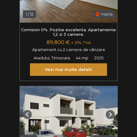
1
/
12
Harta
Comision 0%. Pozitie excelenta. Apartamente
1,2 si 3 camere.
89,800 €
+ 21% TVA
Apartament cu 2 camere de vânzare
Aradului, Timisoara
44 mp
2025
Vezi mai multe detalii
Previous
Next