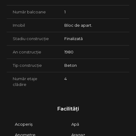
Număr balcoane
1
Imobil
Bloc de apart.
Stadiu construcție
Finalizată
An construcție
1980
Tip construcție
Beton
Număr etaje
4
clădire
Facilități
Acoperiș
Apă
Apometre
Aragaz