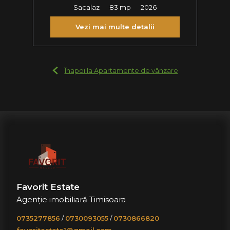
Sacalaz
83 mp
2026
Vezi mai multe detalii
Înapoi la Apartamente de vânzare
Favorit Estate
Agenție imobiliară Timisoara
0735277856
/
0730093055
/
0730866820
favoritestate1@gmail.com