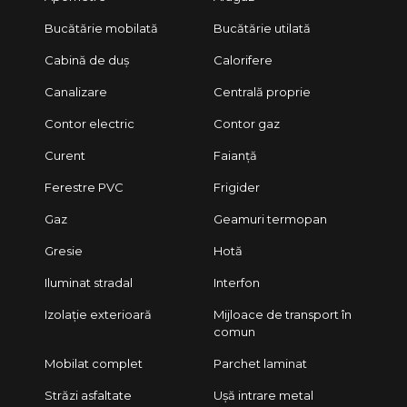
Bucătărie mobilată
Bucătărie utilată
Cabină de duș
Calorifere
Canalizare
Centrală proprie
Contor electric
Contor gaz
Curent
Faianță
Ferestre PVC
Frigider
Gaz
Geamuri termopan
Gresie
Hotă
Iluminat stradal
Interfon
Izolație exterioară
Mijloace de transport în
comun
Mobilat complet
Parchet laminat
Străzi asfaltate
Ușă intrare metal