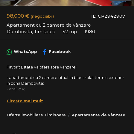
98,000 €
ID CP2942907
(negociabil)
Apartament cu 2 camere de vânzare
Dambovita, Timisoara
52 mp
1980
WhatsApp
Facebook
Favorit Estate va ofera spre vanzare:
- apartament cu 2 camere situat in bloc izolat termic exterior
in zona Dambovita;
- etaj P/ 4;
- model cu 1 baie cu cabina de dus;
-SU: 52 mp + balcon cu suprafata de 3 mp;
Citește mai mult
-se vinde mobilat si utilat ca in poze;
-CENTRALA PROPRIE;
Oferte imobiliare Timisoara
Apartamente de vânzare Tim
- Detalii amenajare : parchet, gresie, faianta, ferestre cu
tamplarie PVC si geam termopan, usa metalica la intrare, usi
interioare celulare, vopsea lavabila, corpuri sanitare,