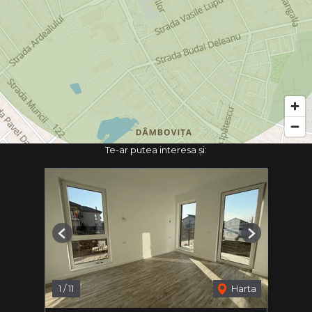
Te-ar putea interesa și:
Previous
Next
1
/
11
Harta