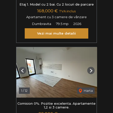
Etaj 1. Model cu 2 bai. Cu 2 locuri de parcare
168,000 €
TVA inclus
Apartament cu 3 camere de vânzare
Dumbravita
79.5 mp
2026
Vezi mai multe detalii
Previous
Next
1
/
12
Harta
Comision 0%. Pozitie excelenta. Apartamente
1,2 si 3 camere.