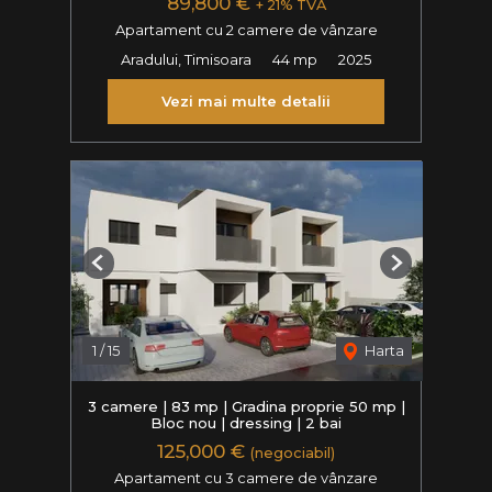
89,800 €
+ 21% TVA
Apartament cu 2 camere de vânzare
Aradului, Timisoara
44 mp
2025
Vezi mai multe detalii
Previous
Next
1
/
15
Harta
3 camere | 83 mp | Gradina proprie 50 mp |
Bloc nou | dressing | 2 bai
125,000 €
(negociabil)
Apartament cu 3 camere de vânzare