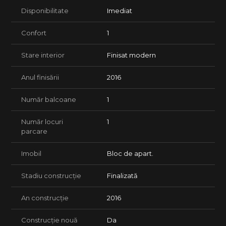
Disponibilitate
Imediat
Confort
1
Stare interior
Finisat modern
Anul finisării
2016
Număr balcoane
1
Număr locuri
1
parcare
Imobil
Bloc de apart.
Stadiu construcție
Finalizată
An construcție
2016
Construcție nouă
Da