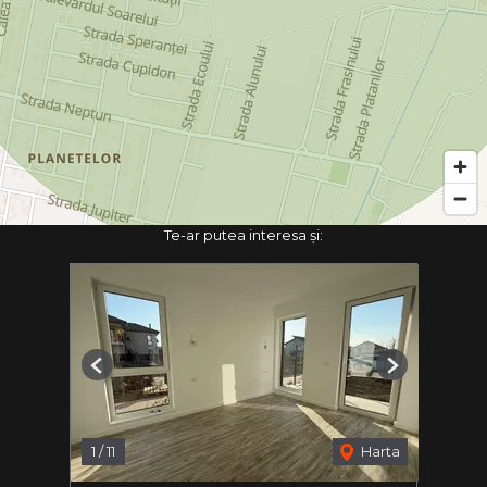
Te-ar putea interesa și:
Previous
Next
1
/
11
Harta