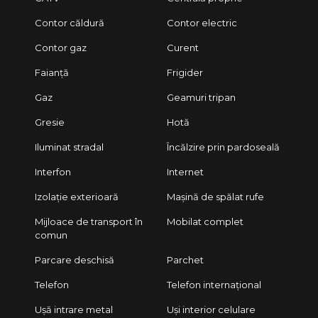
Contor căldură
Contor electric
Contor gaz
Curent
Faianță
Frigider
Gaz
Geamuri tripan
Gresie
Hotă
Iluminat stradal
Încălzire prin pardoseală
Interfon
Internet
Izolație exterioară
Mașină de spălat rufe
Mijloace de transport în
Mobilat complet
comun
Parcare deschisă
Parchet
Telefon
Telefon internațional
Ușă intrare metal
Uși interior celulare