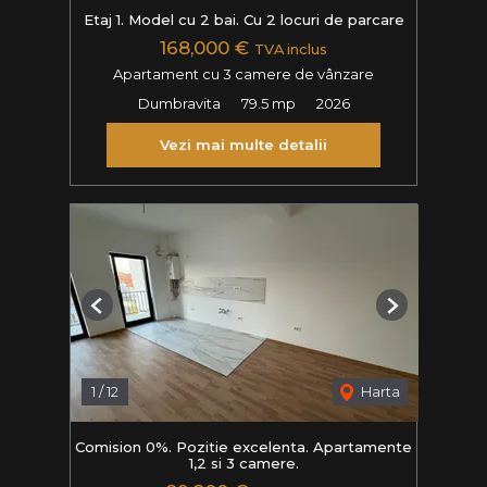
Etaj 1. Model cu 2 bai. Cu 2 locuri de parcare
168,000 €
TVA inclus
Apartament cu 3 camere de vânzare
Dumbravita
79.5 mp
2026
Vezi mai multe detalii
Previous
Next
1
/
12
Harta
Comision 0%. Pozitie excelenta. Apartamente
1,2 si 3 camere.