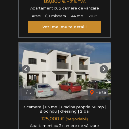
89,800 €
+ 21% TVA
Apartament cu 2 camere de vânzare
Aradului, Timisoara
44 mp
2025
Vezi mai multe detalii
Previous
Next
1
/
15
Harta
3 camere | 83 mp | Gradina proprie 50 mp |
Bloc nou | dressing | 2 bai
125,000 €
(negociabil)
Apartament cu 3 camere de vânzare