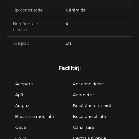
Tip construcție
Cărămidă
Număr etaje
4
clădire
Are pod
Da
Facilități
Acoperiș
Aer condiționat
Apă
Apometre
Aragaz
Bucătărie deschisă
Bucătărie mobilată
Bucătărie utilată
Cadă
Canalizare
CATV
Centrală proprie