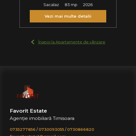
Sacalaz
83 mp
2026
Vezi mai multe detalii
Înapoi la Apartamente de vânzare
Favorit Estate
Agenție imobiliară Timisoara
0735277856
/
0730093055
/
0730866820