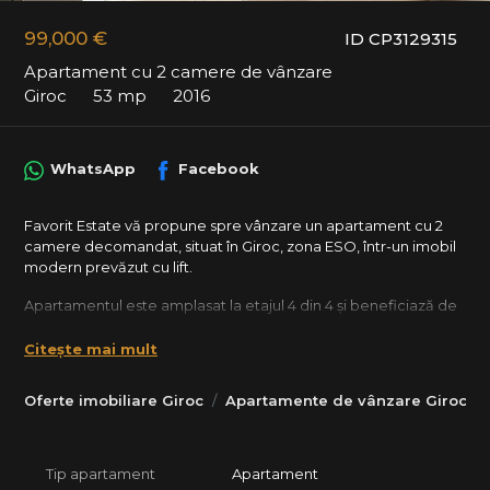
99,000 €
ID CP3129315
Apartament cu 2 camere de vânzare
Giroc
53 mp
2016
WhatsApp
Facebook
Favorit Estate vă propune spre vânzare un apartament cu 2
camere decomandat, situat în Giroc, zona ESO, într-un imobil
modern prevăzut cu lift.
Apartamentul este amplasat la etajul 4 din 4 și beneficiază de
o suprafață utilă de 53 mp, la care se adaugă o terasă
generoasă de 8 mp, ideală pentru relaxare.
Citește mai mult
Compartimentare:
Oferte imobiliare Giroc
Apartamente de vânzare Giroc
* hol de acces
* living open-space cu bucătăria, cu acces direct pe terasă
* dormitor
Tip apartament
Apartament
* baie