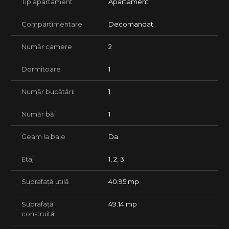
- 55.10 mp utili + balcon, disponibil la Etajul 1, 2 si 3. Pret: 89.000
Tip apartament
Apartament
Eur;
Compartimentare
Decomandat
Apartament cu 3 camere:
- 62.10 mp utili + balcon, disponibil la Etajul 1 si 3. Pret: 99.500
Număr camere
2
Eur;
Model de apartamente cu 2 camere cu gradina privata:
Dormitoare
1
- 62.3 mp utili + gradina, disponibil la Parter. Pret 99.000 Eur ;
- 64 mp utili + gradina, disponibil la Parter. Pret 110.000 Eur ;
Număr bucătării
1
* Preturile contin TVA 9% si fiecare apartament are inclus in
pret cate un loc de parcare.
Număr băi
1
Dotari:
Centrala termica in condensatie cu incalzire prin pardoseala;
Geam la baie
Da
Ferestre cu tamplarie PVC cu 3 foi de sticla;
Interfon;
Etaj
1, 2, 3
Supraveghere video in curtea blocului;
Finisajele sunt la alegere dintr-o gama variata oferita de catre
dezvoltator.
Suprafață utilă
40.95 mp
Detalii tehnice : constructie pe cadre de beton si zidarie
Suprafață
49.14 mp
caramida porotherm. Blocul este termoizolat exterior cu
construită
polistiren de 10 cm EPS 80.
* Fotografiile sunt cu titlu informativ dintr-un proiect anterior al