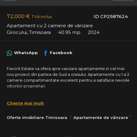
72,000 €
ID CP2587624
TVA inclus
Apartament cu 2 camere de vânzare
Girocului, Timisoara
40.95 mp
2024
WhatsApp
Facebook
Favorit Estate va ofera spre vanzare apartamente in cel mai
nou proiect din partea de Sud a orasului. Apartamente cu 1 si 2
camere compartimentate excelent pentru a satisface nevoile
viitorilor proprietari.
Modele apartamente cu 2 camere:
- 45.26 mp utili + balcon, disponibil la Etajul 1, 2 si 3. Pret: 77.000
Citește mai mult
Eur;
- 52.7 mp utili + balcon, disponibil la Etajul 1, 2 si 3. Pret: 84.000
Oferte imobiliare Timisoara
Apartamente de vânzare Tim
Eur;
- 54.06 mp utili + balcon, disponibil la Etajul 1, 2 si 3. Pret: 88.000
Eur;