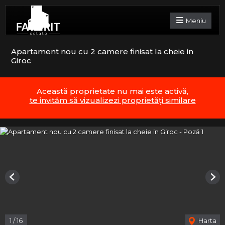
Meniu
Apartament nou cu 2 camere finisat la cheie in
Giroc
Această proprietate nu mai este activă,
te invităm să vizualizezi proprietăți similare
Previous
Nex
1
/
16
Harta