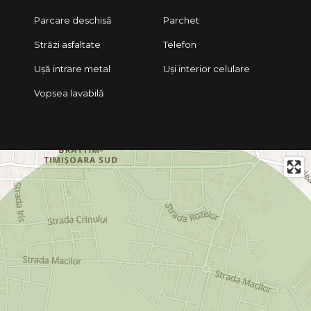
Parcare deschisă
Parchet
Străzi asfaltate
Telefon
Ușă intrare metal
Uși interior celulare
Vopsea lavabilă