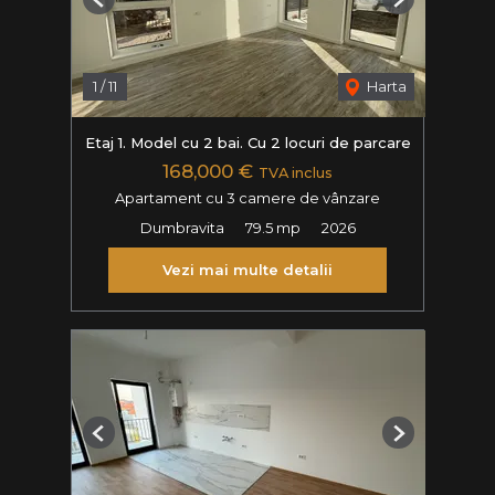
Previous
Next
1
/
11
Harta
Etaj 1. Model cu 2 bai. Cu 2 locuri de parcare
168,000 €
TVA inclus
Apartament cu 3 camere de vânzare
Dumbravita
79.5 mp
2026
Vezi mai multe detalii
Previous
Next