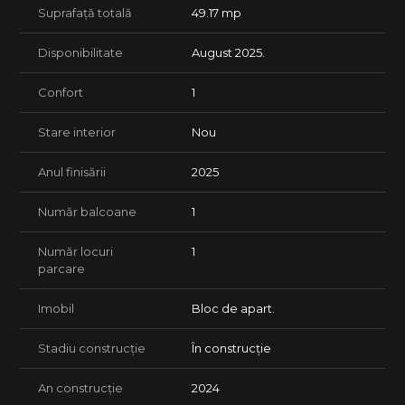
Suprafață totală
49.17 mp
aceluiasi dezvoltator.
* Termen de predare al apartamentelor incepand cu luna
Septembrie a anului 2025.
Disponibilitate
August 2025.
Oferim consultanta juridica si financiar-bancara pe toata
durata procesului.
Confort
1
Lasa procesul de achizitie in seama agentiei tale FAVORITe!
Stare interior
Nou
Anul finisării
2025
Număr balcoane
1
Număr locuri
1
parcare
Imobil
Bloc de apart.
Stadiu construcție
În construcție
An construcție
2024