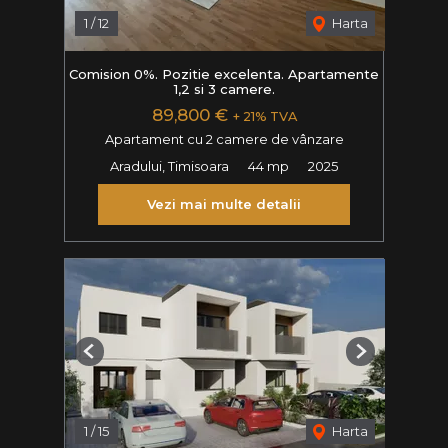
1
/
12
Harta
Comision 0%. Pozitie excelenta. Apartamente
1,2 si 3 camere.
89,800 €
+ 21% TVA
Apartament cu 2 camere de vânzare
Aradului, Timisoara
44 mp
2025
Vezi mai multe detalii
Previous
Next
1
/
15
Harta