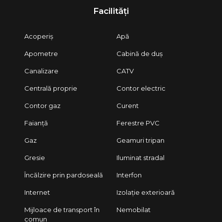
Facilități
Acoperiș
Apă
Apometre
Cabină de duș
Canalizare
CATV
Centrală proprie
Contor electric
Contor gaz
Curent
Faianță
Ferestre PVC
Gaz
Geamuri tripan
Gresie
Iluminat stradal
Încălzire prin pardoseală
Interfon
Internet
Izolație exterioară
Mijloace de transport în
Nemobilat
comun