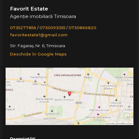
Favorit Estate
Agenție imobiliară Timisoara
0735277856
/
0730093055
/
0730866820
favoritestate1@gmail.com
Str. Fagaraș, Nr. 6, Timisoara
Deschide în Google Maps
Proprietăți