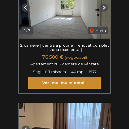
Previous
Next
1
/
7
Harta
2 camere | centrala proprie | renovat complet
| zona excelenta |
76,500 €
(negociabil)
Apartament cu 2 camere de vânzare
Sagului, Timisoara
40 mp
1977
Vezi mai multe detalii