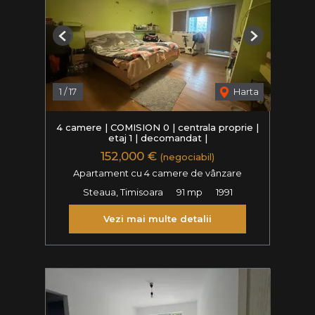
Previous
Next
1
/
17
Harta
4 camere | COMISION 0 | centrala proprie |
etaj 1 | decomandat |
152,000 €
(negociabil)
Apartament cu 4 camere de vânzare
Steaua, Timisoara
91 mp
1991
Vezi mai multe detalii