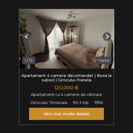
Previous
Next
1
/
13
Harta
Apartament 4 camere decomandat | Boxa la
subsol | Girocului-Fratelia
120,000 €
Apartament cu 4 camere de vânzare
Girocului, Timisoara
90.3 mp
1996
Vezi mai multe detalii