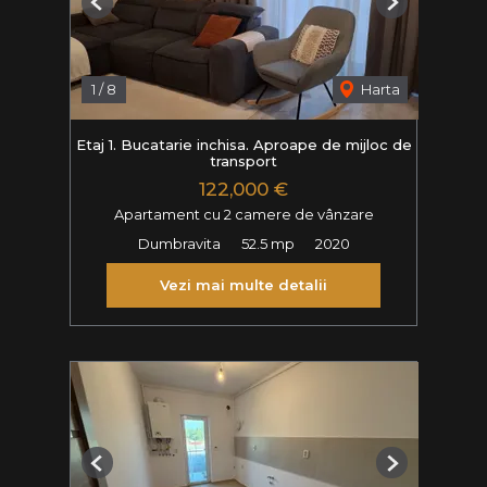
Previous
Next
1
/
8
Harta
Etaj 1. Bucatarie inchisa. Aproape de mijloc de
transport
122,000 €
Apartament cu 2 camere de vânzare
Dumbravita
52.5 mp
2020
Vezi mai multe detalii
Previous
Next