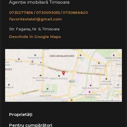
Agenție imobiliară Timisoara
0735277856
/
0730093055
/
0730866820
favoritestate1@gmail.com
Str. Fagaraș, Nr. 6, Timisoara
Deschide în Google Maps
Proprietăți
Pentru cumpărători