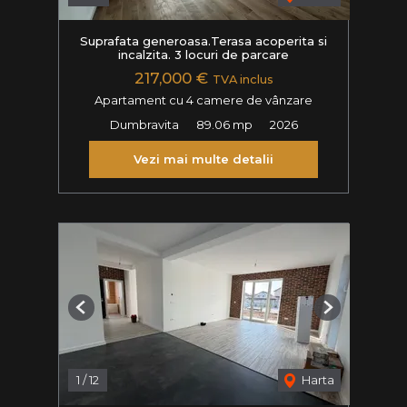
Suprafata generoasa.Terasa acoperita si
incalzita. 3 locuri de parcare
217,000 €
TVA inclus
Apartament cu 4 camere de vânzare
Dumbravita
89.06 mp
2026
Vezi mai multe detalii
Previous
Next
1
/
12
Harta