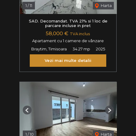
1
/
11
Harta
SAD. Decomandat. TVA 21% si 1 loc de
parcare incluse in pret
58,000 €
TVA inclus
Apartament cu 1 camere de vânzare
Braytim, Timisoara
34.27 mp
2025
Vezi mai multe detalii
Previous
Next
1
/
10
Harta