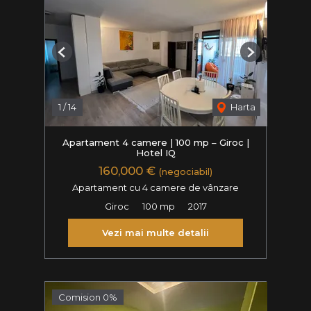
Previous
Next
1
/
14
Harta
Apartament 4 camere | 100 mp – Giroc |
Hotel IQ
160,000 €
(negociabil)
Apartament cu 4 camere de vânzare
Giroc
100 mp
2017
Vezi mai multe detalii
Comision 0%