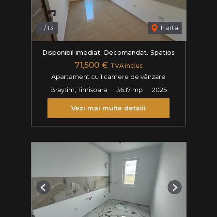
1
/
13
Harta
Disponibil imediat. Decomandat. Spatios
71,500 €
TVA inclus
Apartament cu 1 camere de vânzare
Braytim, Timisoara
36.17 mp
2025
Vezi mai multe detalii
Previous
Next