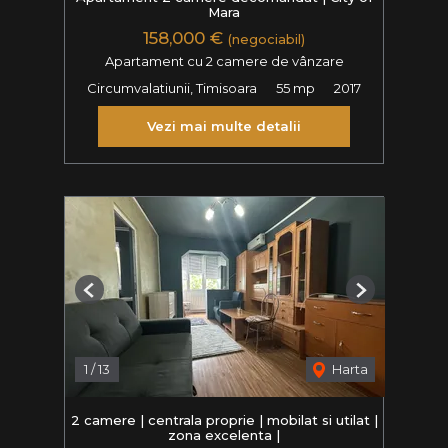
Mara
158,000 €
(negociabil)
Apartament cu 2 camere de vânzare
Circumvalatiunii, Timisoara
55 mp
2017
Vezi mai multe detalii
Previous
Next
1
/
13
Harta
2 camere | centrala proprie | mobilat si utilat |
zona excelenta |