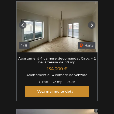
Previous
Next
1
/
8
Harta
Apartament 4 camere decomandat Giroc – 2
băi + terasă de 30 mp
134,000 €
Apartament cu 4 camere de vânzare
Giroc
75 mp
2025
Vezi mai multe detalii