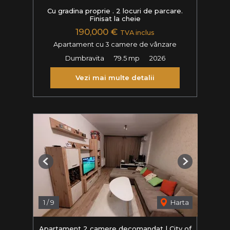
Cu gradina proprie . 2 locuri de parcare.
Finisat la cheie
190,000 €
TVA inclus
Apartament cu 3 camere de vânzare
Dumbravita
79.5 mp
2026
Vezi mai multe detalii
Previous
Next
1
/
9
Harta
Apartament 2 camere decomandat | City of