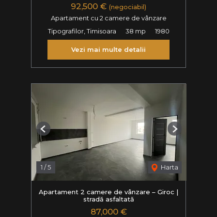
92,500 €
(negociabil)
Apartament cu 2 camere de vânzare
Tipografilor, Timisoara
38 mp
1980
Vezi mai multe detalii
Previous
Next
1
/
5
Harta
Apartament 2 camere de vânzare – Giroc |
stradă asfaltată
87,000 €