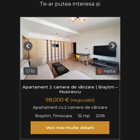
Te-ar putea interesa și:
Previous
Next
1
/
10
Harta
Apartament 2 camere de vânzare | Braytim –
Musicescu
98,000 €
(negociabil)
Apartament cu 2 camere de vânzare
Braytim, Timisoara
52 mp
2016
Vezi mai multe detalii