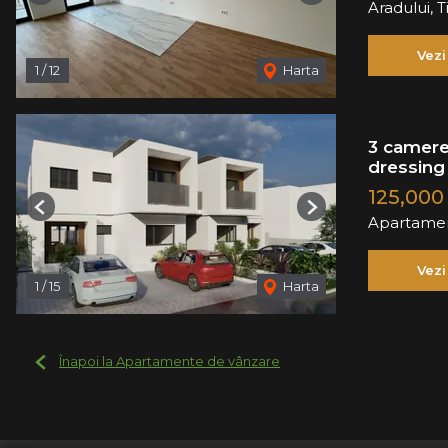
Aradului, 
Vezi
1
/
12
Harta
3 camere
dressing 
125,000
Previous
Next
Apartamen
Vezi
1
/
15
Harta
Înapoi la Apartamente de vânzare