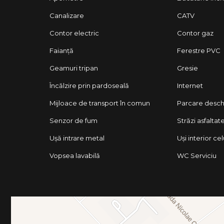
Canalizare
CATV
Contor electric
Contor gaz
Faianță
Ferestre PVC
Geamuri tripan
Gresie
Încălzire prin pardoseală
Internet
Mijloace de transport în comun
Parcare desch
Senzor de fum
Străzi asfaltat
Ușă intrare metal
Uși interior ce
Vopsea lavabilă
WC Serviciu