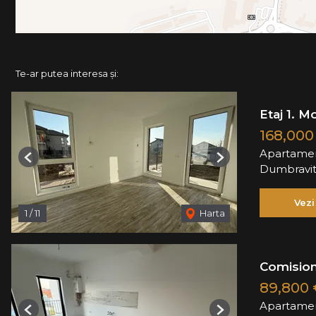
Te-ar putea interesa și:
Etaj 1. M
168,00
Apartamen
Previous
Next
Dumbravi
Vezi
1
/
11
Harta
Comision
89,800
Apartamen
Previous
Next