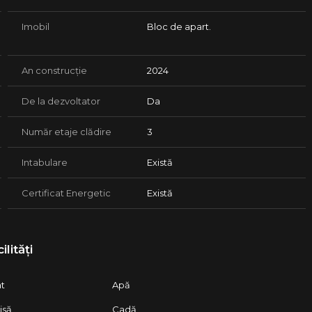
Imobil
Bloc de apart.
An construcție
2024
De la dezvoltator
Da
Număr etaje clădire
3
Intabulare
Există
Certificat Energetic
Există
ilități
at
Apă
isă
Cadă