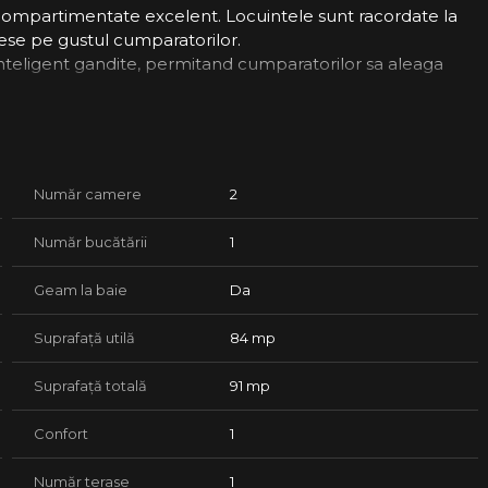
ompartimentate excelent. Locuintele sunt racordate la
 alese pe gustul cumparatorilor.
nteligent gandite, permitand cumparatorilor sa aleaga
e 47mp - 86mp, preturile acestora incepand de la
tilitatile publice.
Număr camere
2
Număr bucătării
1
Geam la baie
Da
Suprafață utilă
84 mp
t de prezentare.
Suprafață totală
91 mp
 durata procesului.
Confort
1
Te.
Număr terase
1