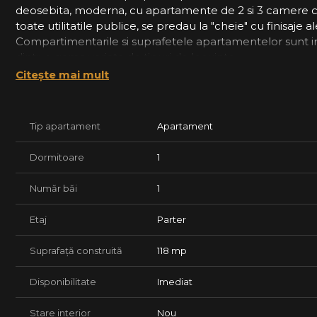
deosebita, moderna, cu apartamente de 2 si 3 camere c
toate utilitatile publice, se predau la "cheie" cu finisaje
Compartimentarile si suprafetele apartamentelor sunt i
dintr-o gama variata de tipuri de locuinte.
Citește mai mult
Suprafetele utile ale apartamentelor sunt cuprinse intr
82.300Euro, TVA inclus.
Apartamentele se predau finisate la cheie si racordate la u
Tip apartament
Apartament
Dotari suplimentare incluse:
- termostat smart
Dormitoare
1
- senzori anti-furt
- senzori anti-inundatie & incendiu
Număr băi
1
- videointerfon
-aparat aer conditionat
Etaj
Parter
Termen predare Imediata.
*Fotografiile sunt cu titlu informativ dintr-un apartamen
Suprafață construită
118 mp
Oferim consultanta juridica si financiar-bancara pe toata
Disponibilitate
Imediat
Lasa procesul de achizitie in seama agentiei tale FAVORI
Stare interior
Nou