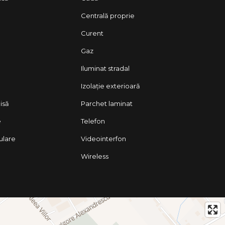
Centrală proprie
Curent
Gaz
Iluminat stradal
Izolație exterioară
isă
Parchet laminat
e
Telefon
lulare
Videointerfon
Wireless