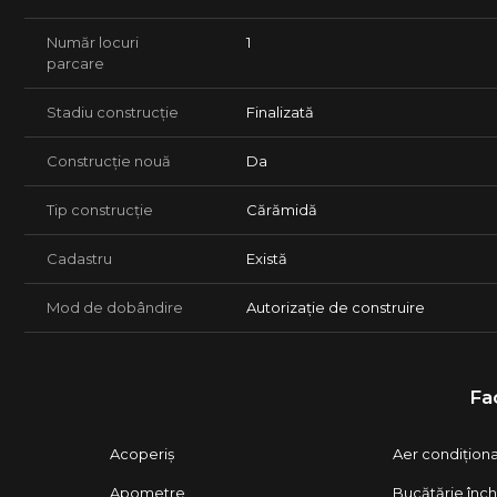
Număr locuri
1
parcare
Stadiu construcție
Finalizată
Construcție nouă
Da
Tip construcție
Cărămidă
Cadastru
Există
Mod de dobândire
Autorizație de construire
Fac
Acoperiș
Aer condițion
Apometre
Bucătărie înch