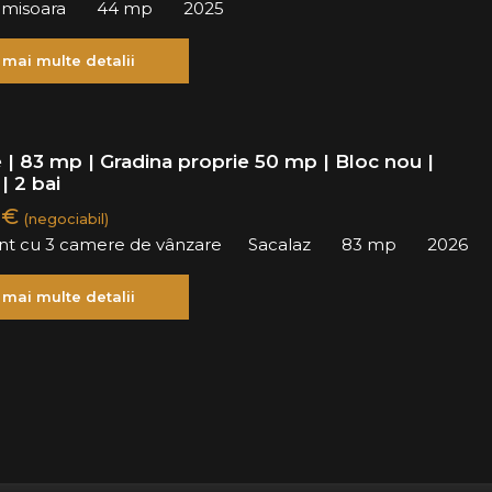
Timisoara
44 mp
2025
 mai multe detalii
 | 83 mp | Gradina proprie 50 mp | Bloc nou |
| 2 bai
 €
(negociabil)
t cu 3 camere de vânzare
Sacalaz
83 mp
2026
 mai multe detalii