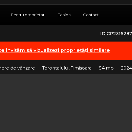
Pentru proprietari
Echipa
Contact
ID CP2316287
te invităm să vizualizezi proprietăți similare
ere de vânzare
Torontalului, Timisoara
84 mp
2024