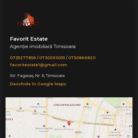
Favorit Estate
Agenție imobiliară Timisoara
0735277856
/
0730093055
/
0730866820
favoritestate1@gmail.com
Str. Fagaraș, Nr. 6, Timisoara
Deschide în Google Maps