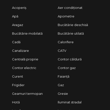
Acoperiș
Aer condiționat
Apă
Apometre
Aragaz
Bucătărie deschisă
Bucătărie mobilată
Bucătărie utilată
Cadă
Calorifere
Canalizare
CATV
Centrală proprie
Contor căldură
Contor electric
Contor gaz
Curent
Faianță
Frigider
Gaz
Geamuri termopan
Gresie
Hotă
Iluminat stradal