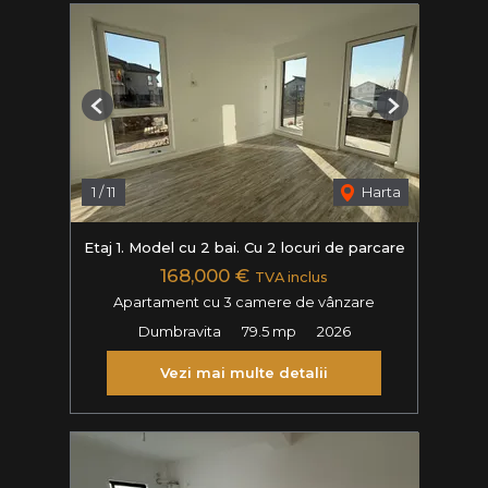
Previous
Next
1
/
11
Harta
Etaj 1. Model cu 2 bai. Cu 2 locuri de parcare
168,000 €
TVA inclus
Apartament cu 3 camere de vânzare
Dumbravita
79.5 mp
2026
Vezi mai multe detalii