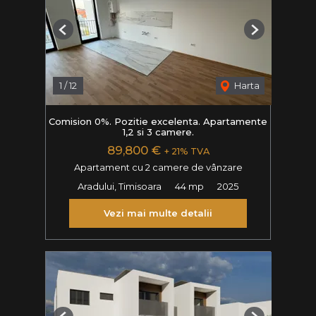
Previous
Next
1
/
12
Harta
Comision 0%. Pozitie excelenta. Apartamente
1,2 si 3 camere.
89,800 €
+ 21% TVA
Apartament cu 2 camere de vânzare
Aradului, Timisoara
44 mp
2025
Vezi mai multe detalii