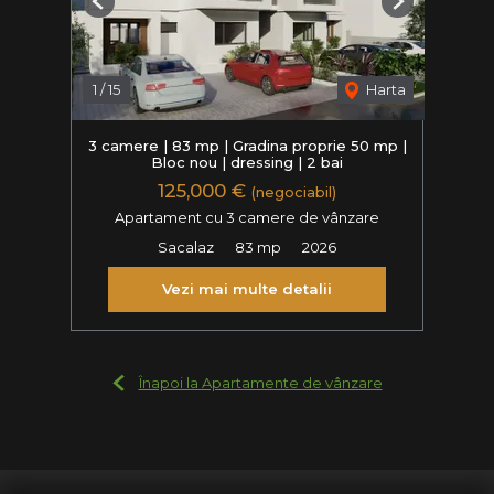
Previous
Next
1
/
15
Harta
3 camere | 83 mp | Gradina proprie 50 mp |
Bloc nou | dressing | 2 bai
125,000 €
(negociabil)
Apartament cu 3 camere de vânzare
Sacalaz
83 mp
2026
Vezi mai multe detalii
Înapoi la Apartamente de vânzare