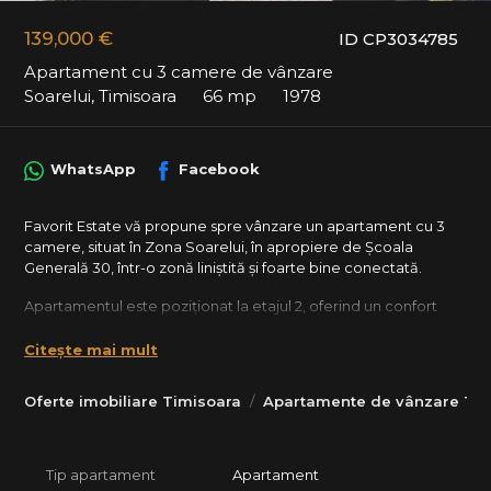
139,000 €
ID CP3034785
Apartament cu 3 camere de vânzare
Soarelui, Timisoara
66 mp
1978
WhatsApp
Facebook
Favorit Estate vă propune spre vânzare un apartament cu 3
camere, situat în Zona Soarelui, în apropiere de Școala
Generală 30, într-o zonă liniștită și foarte bine conectată.
Apartamentul este poziționat la etajul 2, oferind un confort
optim.
Suprafață utilă: 65,7 mp (inclusiv balcon)
Citește mai mult
Compartimentare: semidecomandat
Oferte imobiliare Timisoara
Apartamente de vânzare Tim
Compartimentare:
Living
2 dormitoare luminoase
Bucătărie
Tip apartament
Apartament
2 băi