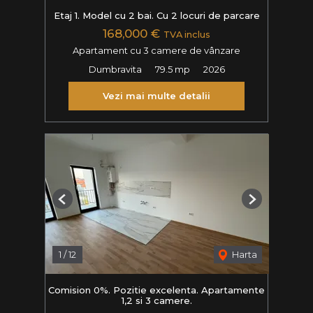
Etaj 1. Model cu 2 bai. Cu 2 locuri de parcare
168,000 €
TVA inclus
Apartament cu 3 camere de vânzare
Dumbravita
79.5 mp
2026
Vezi mai multe detalii
Previous
Next
1
/
12
Harta
Comision 0%. Pozitie excelenta. Apartamente
1,2 si 3 camere.