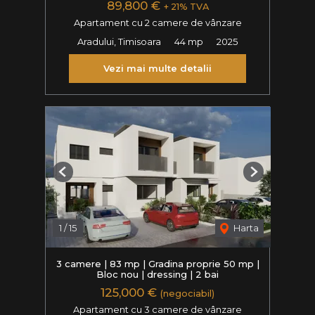
89,800 €
+ 21% TVA
Apartament cu 2 camere de vânzare
Aradului, Timisoara
44 mp
2025
Vezi mai multe detalii
Previous
Next
1
/
15
Harta
3 camere | 83 mp | Gradina proprie 50 mp |
Bloc nou | dressing | 2 bai
125,000 €
(negociabil)
Apartament cu 3 camere de vânzare