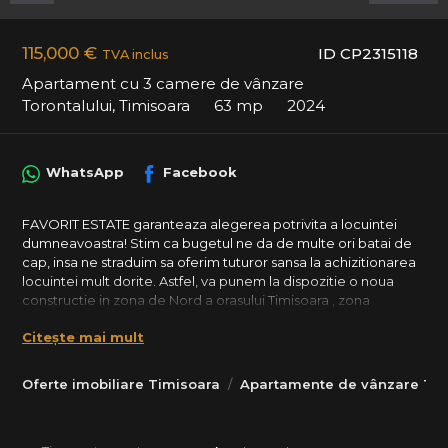
115,000 €
ID CP2315118
TVA inclus
Apartament cu 3 camere de vânzare
Torontalului, Timisoara
63 mp
2024
WhatsApp
Facebook
FAVORIT ESTATE garanteaza alegerea potrivita a locuintei
dumneavoastra! Stim ca bugetul ne da de multe ori batai de
cap, insa ne straduim sa oferim tuturor sansa la achizitionarea
locuintei mult dorite. Astfel, va punem la dispozitie o noua
constructie in zona de Nord a orasului Timisoara , zona
Torontalului, ce ofera apartamente de 1 si 3 camere, la preturi
Citește mai mult
competitive cu oferta zonei.
Tipuri apartamente 3 camere:
Oferte imobiliare Timisoara
Apartamente de vânzare Tim
- 3 camere, 57.6 mp utili + 70mp gradina proprie, disponibil la
Parter, Pret 117.000Euro, 1 loc de parcare inclus;
- 3 camere 62.4 mp utili + 70mp gradina proprie, disponibil la