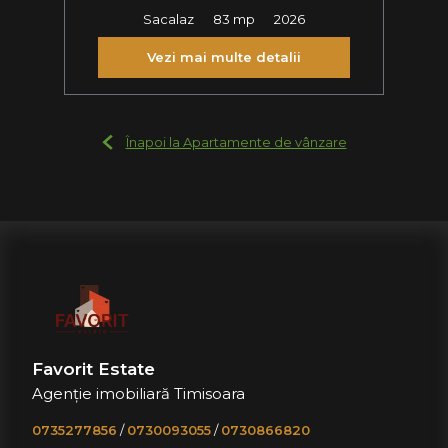
Sacalaz
83 mp
2026
Vezi mai multe detalii
Înapoi la Apartamente de vânzare
Favorit Estate
Agenție imobiliară Timisoara
0735277856
/
0730093055
/
0730866820