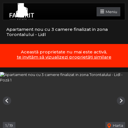
Meniu
Apartament nou cu 3 camere finalizat in zona
Torontalului - Lidl
Această proprietate nu mai este activă,
te invităm să vizualizezi proprietăți similare
Previous
Nex
1
/
19
Harta