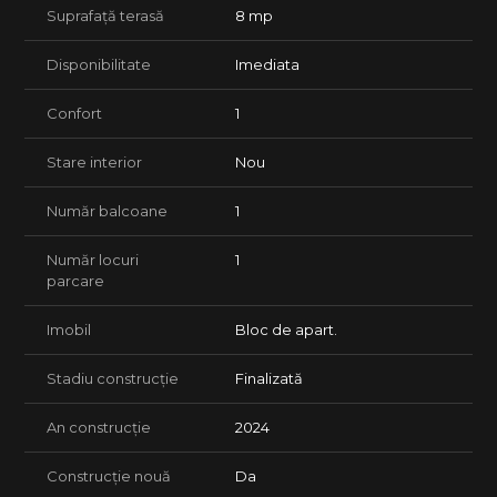
Suprafață terasă
8 mp
Disponibilitate
Imediata
Confort
1
Stare interior
Nou
Număr balcoane
1
Număr locuri
1
parcare
Imobil
Bloc de apart.
Stadiu construcție
Finalizată
An construcție
2024
Construcție nouă
Da