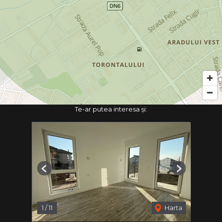
Te-ar putea interesa și:
Previous
Next
1
/
11
Harta