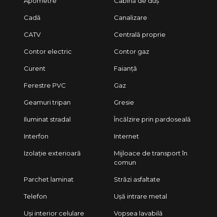
Apometre
Cabină de duș
Cadă
Canalizare
CATV
Centrală proprie
Contor electric
Contor gaz
Curent
Faianță
Ferestre PVC
Gaz
Geamuri tripan
Gresie
Iluminat stradal
Încălzire prin pardoseală
Interfon
Internet
Izolație exterioară
Mijloace de transport în
comun
Parchet laminat
Străzi asfaltate
Telefon
Ușă intrare metal
Uși interior celulare
Vopsea lavabilă