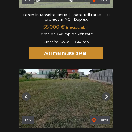
Teren in Mosnita Noua | Toate utilitatile | Cu
proiect si AC | Duplex
55,000 €
(negociabil)
Teren de 647 mp de vânzare
Mosnita Noua
647 mp
Vezi mai multe detalii
Previous
Next
1
/
4
Harta