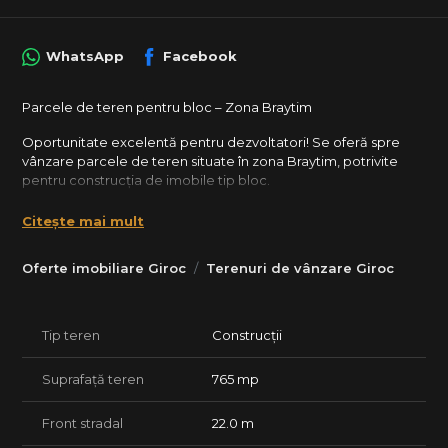
WhatsApp
Facebook
Parcele de teren pentru bloc – Zona Braytim
Oportunitate excelentă pentru dezvoltatori! Se oferă spre
vânzare parcele de teren situate în zona Braytim, potrivite
pentru construcția de imobile tip bloc.
Suprafețe disponibile: între 765 mp și 940 mp
Citește mai mult
Front stradal: între 20 și 22 ml
Oferte imobiliare Giroc
Terenuri de vânzare Giroc
Parametri urbanistici:
Regim de înălțime: S+P+2+M sau Er
POT: 40%
CUT: 1,6
Tip teren
Construcții
Terenurile sunt amplasate într-o zonă în plină dezvoltare, cu
Suprafață teren
765 mp
acces facil și potențial ridicat pentru investiție rezidențială.
Preț: 140 euro/mp – negociabil
Front stradal
22.0 m
Pentru mai multe detalii privind documentația urbanistică sau