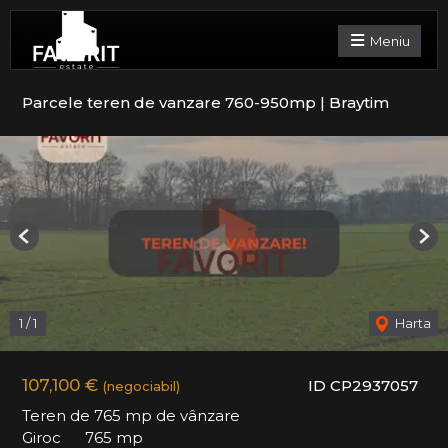
Meniu
Parcele teren de vanzare 760-950mp | Braytim
Previous
Nex
1
/
1
Harta
107,100 €
ID CP2937057
(negociabil)
Teren de 765 mp de vânzare
Giroc
765 mp