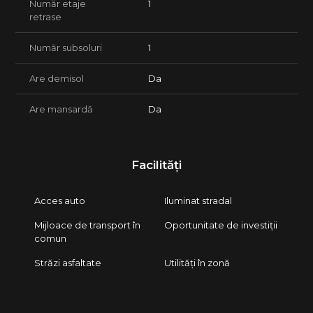
Număr etaje
1
retrase
Număr subsoluri
1
Are demisol
Da
Are mansardă
Da
Facilități
Acces auto
Iluminat stradal
Mijloace de transport în
Oportunitate de investiții
comun
Străzi asfaltate
Utilități în zonă