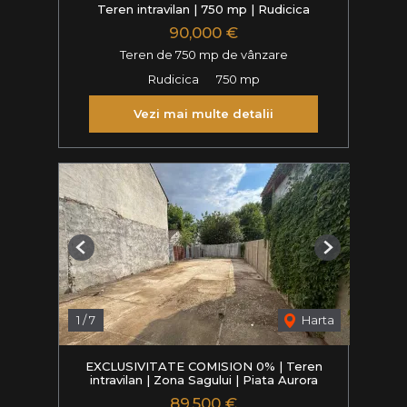
Teren intravilan | 750 mp | Rudicica
90,000 €
Teren de 750 mp de vânzare
Rudicica
750 mp
Vezi mai multe detalii
Previous
Next
1
/
7
Harta
EXCLUSIVITATE COMISION 0% | Teren
intravilan | Zona Sagului | Piata Aurora
89,500 €