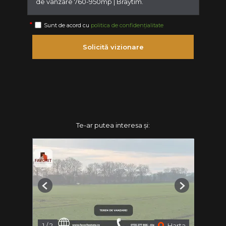
Sunt de acord cu
politica de confidențialitate
Solicită vizionare
Te-ar putea interesa și:
Previous
Next
1
/
2
Harta