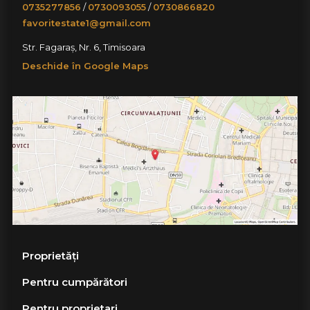
0735277856
/
0730093055
/
0730866820
favoritestate1@gmail.com
Str. Fagaraș, Nr. 6, Timisoara
Deschide în Google Maps
Proprietăți
Pentru cumpărători
Pentru proprietari