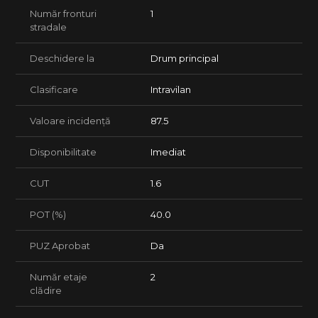
programarea unei vizionări, vă stăm la dispoziție.
Număr fronturi
1
stradale
Deschidere la
Drum principal
Clasificare
Intravilan
Valoare incidență
87.5
Disponibilitate
Imediat
CUT
1.6
POT (%)
40.0
PUZ Aprobat
Da
Număr etaje
2
clădire