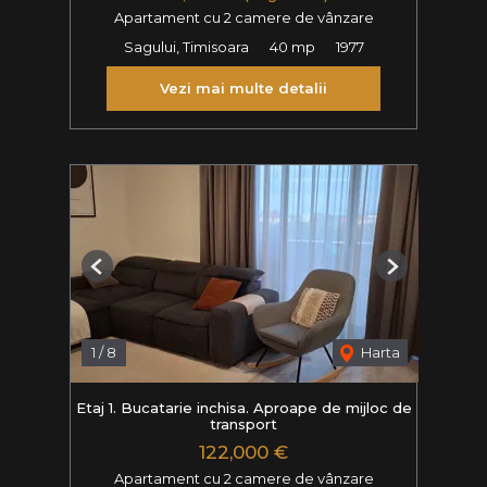
Apartament cu 2 camere de vânzare
Sagului, Timisoara
40 mp
1977
Vezi mai multe detalii
Previous
Next
1
/
8
Harta
Etaj 1. Bucatarie inchisa. Aproape de mijloc de
transport
122,000 €
Apartament cu 2 camere de vânzare