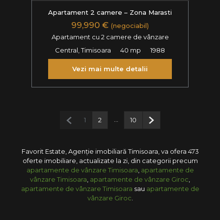
Apartament 2 camere – Zona Marasti
99,990 €
(negociabil)
Apartament cu 2 camere de vânzare
Central, Timisoara
40 mp
1988
Vezi mai multe detalii
Pagina anterioară
...
Pagina următoare
1
2
10
Favorit Estate, Agenție imobiliară Timisoara, va ofera 473
oferte imobiliare, actualizate la zi, din categorii precum
apartamente de vânzare Timisoara
,
apartamente de
vânzare Timisoara
,
apartamente de vânzare Giroc
,
apartamente de vânzare Timisoara
sau
apartamente de
vânzare Giroc
.