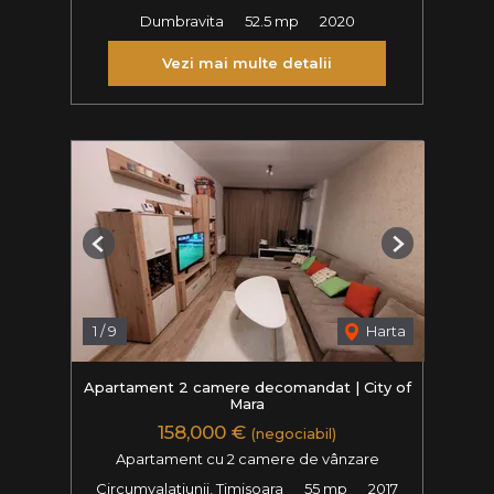
Dumbravita
52.5 mp
2020
Vezi mai multe detalii
Previous
Next
1
/
9
Harta
Apartament 2 camere decomandat | City of
Mara
158,000 €
(negociabil)
Apartament cu 2 camere de vânzare
Circumvalatiunii, Timisoara
55 mp
2017