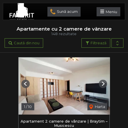
Sună acum
Meniu
Apartamente cu 2 camere de vânzare
148 rezultate
Caută din nou
Filtrează
Previous
Next
1
/
10
Harta
Apartament 2 camere de vânzare | Braytim –
Musicescu