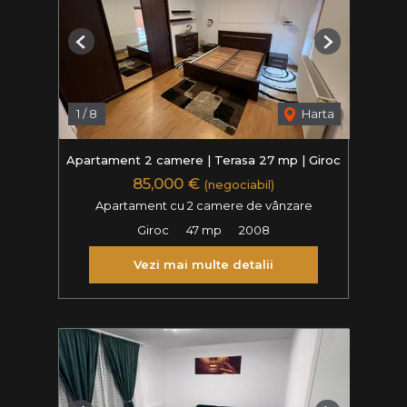
Previous
Next
1
/
8
Harta
Apartament 2 camere | Terasa 27 mp | Giroc
85,000 €
(negociabil)
Apartament cu 2 camere de vânzare
Giroc
47 mp
2008
Vezi mai multe detalii