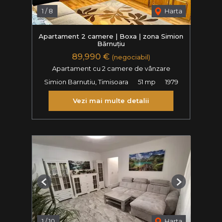
1
/
8
Harta
Apartament 2 camere | Boxa | zona Simion
Bărnuțiu
89,990 €
(negociabil)
Apartament cu 2 camere de vânzare
Simion Barnutiu, Timisoara
51 mp
1979
Vezi mai multe detalii
Previous
Next
1
/
10
Harta