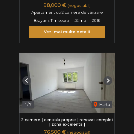
98,000 €
(negociabil)
Apartament cu 2 camere de vânzare
Braytim, Timisoara
52 mp
2016
Vezi mai multe detalii
Previous
Next
1
/
7
Harta
2 camere | centrala proprie | renovat complet
| zona excelenta |
76,500 €
(negociabil)