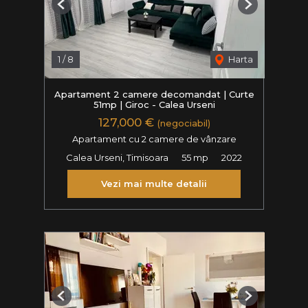
Previous
Next
1
/
8
Harta
Apartament 2 camere decomandat | Curte
51mp | Giroc - Calea Urseni
127,000 €
(negociabil)
Apartament cu 2 camere de vânzare
Calea Urseni, Timisoara
55 mp
2022
Vezi mai multe detalii
Previous
Next