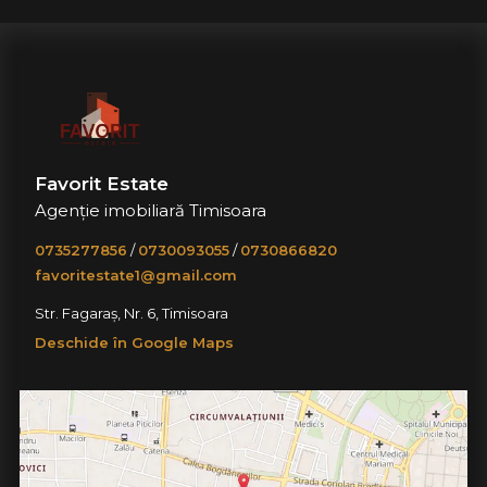
Favorit Estate
Agenție imobiliară Timisoara
0735277856
/
0730093055
/
0730866820
favoritestate1@gmail.com
Str. Fagaraș, Nr. 6, Timisoara
Deschide în Google Maps