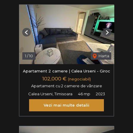
Previous
Next
1
/
10
Harta
Apartament 2 camere | Calea Urseni - Giroc
102,000 €
(negociabil)
Apartament cu 2 camere de vânzare
Calea Urseni, Timisoara
46 mp
2023
Vezi mai multe detalii