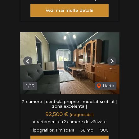
Vezi mai multe detalii
Previous
Next
1
/
13
Harta
2 camere | centrala proprie | mobilat si utilat |
zona excelenta |
92,500 €
(negociabil)
Apartament cu 2 camere de vânzare
Tipografilor, Timisoara
38 mp
1980