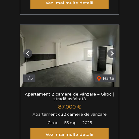
Vezi mai multe detalii
Previous
Next
1
/
5
Harta
Apartament 2 camere de vânzare – Giroc |
stradă asfaltată
87,000 €
Apartament cu 2 camere de vânzare
Giroc
53 mp
2025
Vezi mai multe detalii