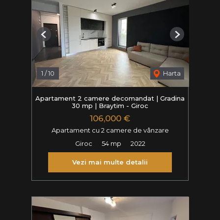
Previous
Next
1
/
10
Harta
Apartament 2 camere decomandat | Gradina
30 mp | Braytim - Giroc
106,000 €
Apartament cu 2 camere de vânzare
Giroc
54 mp
2022
Vezi mai multe detalii