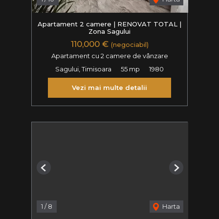
Apartament 2 camere | RENOVAT TOTAL |
Zona Sagului
110,000 €
(negociabil)
Apartament cu 2 camere de vânzare
Sagului, Timisoara
55 mp
1980
Vezi mai multe detalii
Previous
Next
1
/
8
Harta