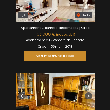
1
/
8
Harta
Apartament 2 camere decomadat | Giroc
103,000 €
(negociabil)
Apartament cu 2 camere de vânzare
Giroc
56 mp
2018
Vezi mai multe detalii
Previous
Next