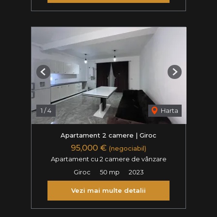
Previous
Next
1
/
4
Harta
Apartament 2 camere | Giroc
95,000 €
(negociabil)
Apartament cu 2 camere de vânzare
Giroc
50 mp
2023
Vezi mai multe detalii